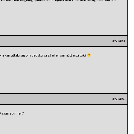
#63483
 kan uttala sig om det ska va så eller om nått e på tok?
#63486
BAK som spinner?