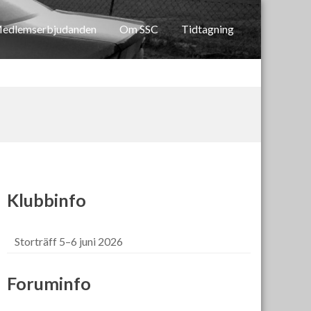
edlemserbjudanden
Om SSC
Tidtagning
Klubbinfo
Storträff 5–6 juni 2026
Foruminfo