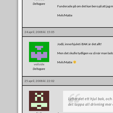
Deltagare
Funderade på om det kan bero på att jag m
Mvh/Matte
24 april, 2008 kl. 15:05
Jodå, innerhjulet i BAK är det allt!
Men det skulle tydligen va så när man ladda
Mvh/Matte
veilside
Deltagare
25 april, 2008 kl. 22:02
Lyfter det ett hjul bak, oc
det tappa all drivning mer