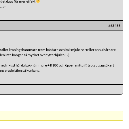
r det dags för mer effekt
g… :+
#63488
ställer kräningshämmarn fram hårdare och bak mjukare? (Eller ännu hårdare
att den inte hänger så mycket över ytterhjulet?!?)
g med riktigt hårda bak-hämmare + R180 och öppen mittdiff, trots at jag säkert
lanserade bilen på konbana.