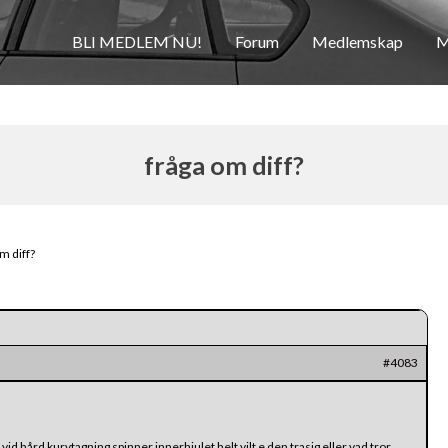
BLI MEDLEM NU!
Forum
Medlemskap
M
fråga om diff?
m diff?
#4083
vid hård kurvtagning spinner innerhjulet helt vilt e den trasig eller vad tror