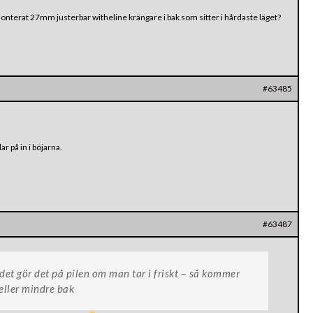
onterat 27mm justerbar witheline krängare i bak som sitter i hårdaste läget?
#63485
r på in i böjarna.
#63487
h det gör det på pilen om man tar i friskt – så kommer
 eller mindre bak