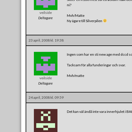
ni?
veilside
Mvh/Matte
Deltagare
Ny ägare till Silverpilen
23 april, 2008 kl. 19:38
Ingen som har en sti new age med dccd som
Tacksam för alla funderingar och svar.
Mvh/matte
veilside
Deltagare
24 april, 2008 kl. 09:59
Det kan väl ändå inte vara innerhjulet i 