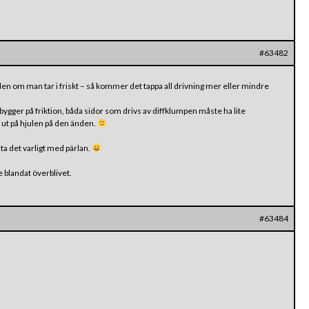
#63482
 pilen om man tar i friskt – så kommer det tappa all drivning mer eller mindre
 bygger på friktion, båda sidor som drivs av diffklumpen måste ha lite
rs ut på hjulen på den änden.
 ta det varligt med pärlan.
te blandat överblivet.
#63484