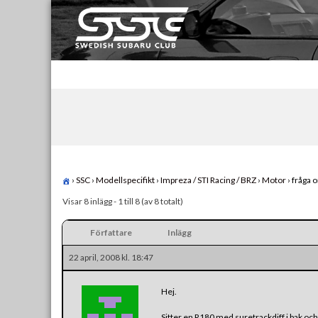
Skip
to
content
Swedish Subaru Club
För oss som älskar Subaru!
›
SSC
›
Modellspecifikt
›
Impreza / STI Racing / BRZ
›
Motor
›
fråga o
Visar 8 inlägg - 1 till 8 (av 8 totalt)
Författare
Inlägg
22 april, 2008 kl. 18:47
Hej.
Sitter en R180 med suretrackdiff i bak och 