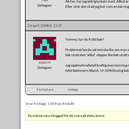
FeA
Åh fan, har jag aldrig lyckats med. Alltså ä
Deltagare
Eller så är det så att jag kör som en kärrin
26 april, 2008 kl. 13:05
Tommy, har du R180 bak?
Problemet borde väl minska lite om man 
bak så att den ’alltid’ släpper lite bak så 
Adam K
Jag upplevde iallafall kraftig överstyrnin
Deltagare
lyfte bakinnern ibland, 15-20% låsning ba
Författare
Inlägg
Visar 8 inlägg - 1 till 8 (av 8 totalt)
Du måste vara inloggad för att svara på detta ämne.