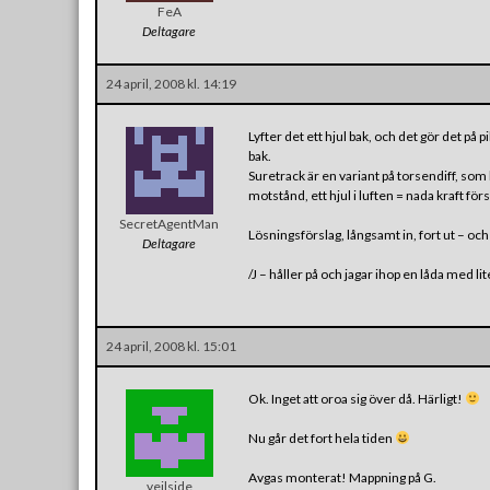
FeA
Deltagare
24 april, 2008 kl. 14:19
Lyfter det ett hjul bak, och det gör det på
bak.
Suretrack är en variant på torsendiff, som
motstånd, ett hjul i luften = nada kraft fö
SecretAgentMan
Lösningsförslag, långsamt in, fort ut – och
Deltagare
/J – håller på och jagar ihop en låda med li
24 april, 2008 kl. 15:01
Ok. Inget att oroa sig över då. Härligt!
Nu går det fort hela tiden
Avgas monterat! Mappning på G.
veilside