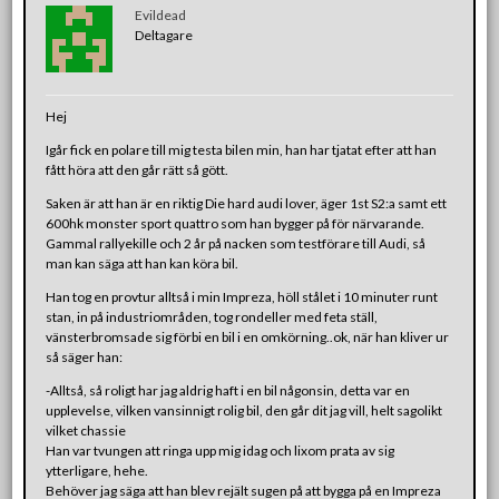
Evildead
Deltagare
Hej
Igår fick en polare till mig testa bilen min, han har tjatat efter att han
fått höra att den går rätt så gött.
Saken är att han är en riktig Die hard audi lover, äger 1st S2:a samt ett
600hk monster sport quattro som han bygger på för närvarande.
Gammal rallyekille och 2 år på nacken som testförare till Audi, så
man kan säga att han kan köra bil.
Han tog en provtur alltså i min Impreza, höll stålet i 10 minuter runt
stan, in på industriområden, tog rondeller med feta ställ,
vänsterbromsade sig förbi en bil i en omkörning..ok, när han kliver ur
så säger han:
-Alltså, så roligt har jag aldrig haft i en bil någonsin, detta var en
upplevelse, vilken vansinnigt rolig bil, den går dit jag vill, helt sagolikt
vilket chassie
Han var tvungen att ringa upp mig idag och lixom prata av sig
ytterligare, hehe.
Behöver jag säga att han blev rejält sugen på att bygga på en Impreza