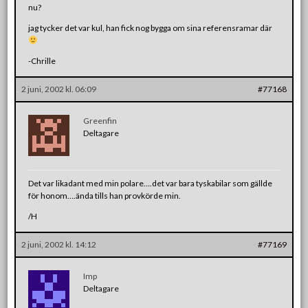
nu?
jag tycker det var kul, han fick nog bygga om sina referensramar där
-Chrille
2 juni, 2002 kl. 06:09
#77168
Greenfin
Deltagare
Det var likadant med min polare….det var bara tyskabilar som gällde
för honom….ända tills han provkörde min.
/H
2 juni, 2002 kl. 14:12
#77169
Imp
Deltagare