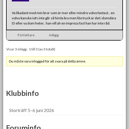
Va likadant med min bror som är mer eller mindre volvo fantast.. en
volvo kanske iofs inte går så himla bra men lite tryck är det i domdära
t5 eller va dom heter.. han vill ah en impreza fast han har inte råd.
Författare
Inlägg
Visar 3 inlägg - 1 till 3 (av 3 totalt)
Du måste vara inloggad för att svara på detta ämne.
Klubbinfo
Storträff 5–6 juni 2026
Foruminfo