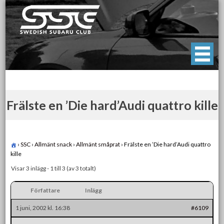
Skip
to
content
Swedish Subaru Club
För oss som älskar Subaru!
Frälste en ’Die hard’Audi quattro kille
›
SSC
›
Allmänt snack
›
Allmänt småprat
›
Frälste en ’Die hard’Audi quattro
kille
Visar 3 inlägg - 1 till 3 (av 3 totalt)
Författare
Inlägg
1 juni, 2002 kl. 16:38
#6109