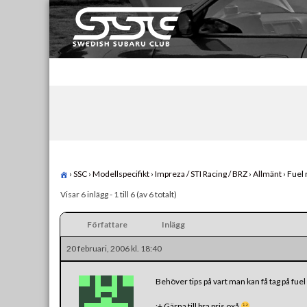
Skip
to
content
Swedish Subaru Club
För oss som älskar Subaru!
›
SSC
›
Modellspecifikt
›
Impreza / STI Racing / BRZ
›
Allmänt
›
Fuel r
Visar 6 inlägg - 1 till 6 (av 6 totalt)
Författare
Inlägg
20 februari, 2006 kl. 18:40
Behöver tips på vart man kan få tag på fuel
:+ Gärna till bra pris oxå