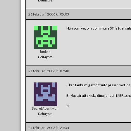
Deltagare
21 februari, 2006 kl. 05:03
Nån som vet om dom nyare STI´s fuel rails 
lunkan
Deltagare
21 februari, 2006 kl. 07:40
…kan tänka mig att det inte passar mot ins
Enklast är att skicka dina rails till MEF…snyg
/J
SecretAgentMan
Deltagare
21 februari, 2006 kl. 21:34