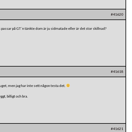
#41620
passar på GT´n tänkte dom är ju sidmatade eller är det stor skillnad?
#41618
uget, men jag har inte sett någon testa det.
gt, billigt och bra.
#41621