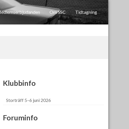
edlemserbjudanden
Om SSC
Tidtagning
Klubbinfo
Storträff 5–6 juni 2026
Foruminfo