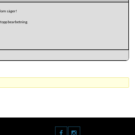
n/dom säger!
å topp bearbetning.