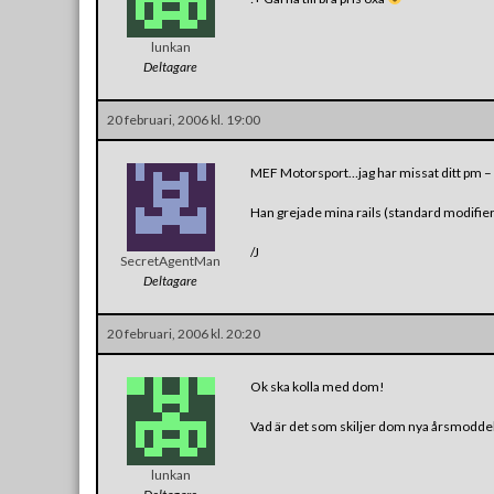
lunkan
Deltagare
20 februari, 2006 kl. 19:00
MEF Motorsport…jag har missat ditt pm –
Han grejade mina rails (standard modifie
/J
SecretAgentMan
Deltagare
20 februari, 2006 kl. 20:20
Ok ska kolla med dom!
Vad är det som skiljer dom nya årsmodde
lunkan