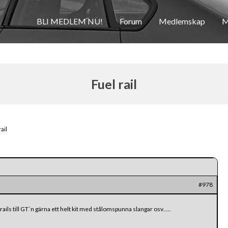
BLI MEDLEM NU!
Forum
Medlemskap
M
Fuel rail
ail
#978
 rails till GT´n gärna ett helt kit med stålomspunna slangar osv…..