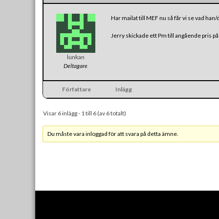
Har mailat till MEF nu så får vi se vad ha
Jerry skickade ett Pm till angående pris p
lunkan
Deltagare
Författare
Inlägg
Visar 6 inlägg - 1 till 6 (av 6 totalt)
Du måste vara inloggad för att svara på detta ämne.