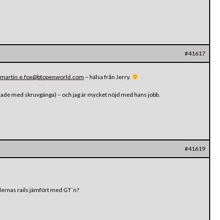
#41617
martin.e.fox@btopenworld.com
– hälsa från Jerry.
rade med skruvgänga) – och jag är mycket nöjd med hans jobb.
#41619
lernas rails jämfört med GT´n?