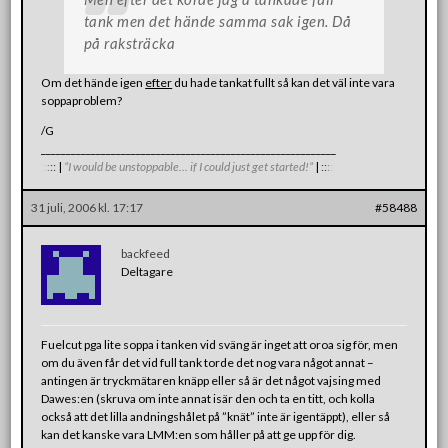
tank men det hände samma sak igen. Då
på raksträcka
Om det hände igen
efter
du hade tankat fullt så kan det väl inte vara
soppaproblem?
/G
___________________________________________________________
:
:
:
:
:
|
”I would be unstoppable… if I could just get started!”
|
:
:
:
:
:
31 juli, 2006 kl. 17:17
#58488
backfeed
Deltagare
Fuelcut pga lite soppa i tanken vid sväng är inget att oroa sig för, men
om du även får det vid full tank torde det nog vara något annat –
antingen är tryckmätaren knäpp eller så är det något vajsing med
Dawes:en (skruva om inte annat isär den och ta en titt, och kolla
också att det lilla andningshålet på ”knät” inte är igentäppt), eller så
kan det kanske vara LMM:en som håller på att ge upp för dig.