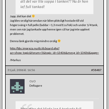
att det var lite soppa i tanken?? Nu är hon
iaf full tankad!
Japp, det kan det
Jag blev orolig häromdan när bilen plötsligt hostade till vid
högersväng + full pelle (laddar ~1,3 med EcuTek) och under 1/4 tank,
men sen när jag tankade upp henne igen så har jag inte upplevt
problemet.
Denna länk gjorde mig mindre orolig
http://bbs.impreza.nu/dc/dcboard.php?
az=show_topic&forum=5&topic_id=13436&mesg_id=13436&page=
/Markus
31 juli, 2006 kl. 16:56
#58487
OzO
Deltagare
Men efter det körde jag å tankade full