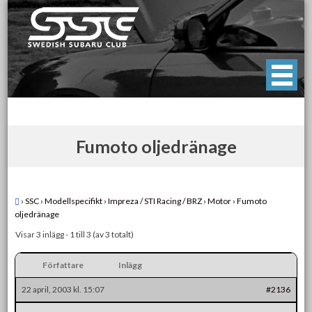
Skip
to
content
Swedish Subaru Club
För oss som älskar Subaru!
Fumoto oljedränage
›
SSC
›
Modellspecifikt
›
Impreza / STI Racing / BRZ
›
Motor
›
Fumoto
oljedränage
Visar 3 inlägg - 1 till 3 (av 3 totalt)
Författare
Inlägg
22 april, 2003 kl. 15:07
#2136