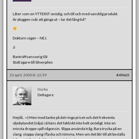
Låter som en YTTERST onödig, och till och med vansklig produkt.
Är pluggen svår att gänga ut – tar det lång tid?
Doktorn säger – NEJ.
/J
Banträffsansvarig SSI
Stolt ägare till Silverpilen
22 april, 2003 kl. 22:39
#49665
Nurka
Deltagare
Nejdå.. =) Men med tanke på det ringa priset och det frekventa
oljebytandet (nåja) så käns det faktiskt inte helt onödigt. Inte en
minsta droppe spill någonsin. Slippa använda tråg. Bara trycka på en
slang, stoppa slang i flaska och tömma. Men om det blir till att beställa