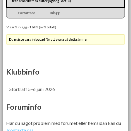
från amärikatt så skiter jag nog i det. =)
Författare
Inlägg
Visar 3 inlägg - 1 till 3 (av 3 totalt)
Du måste vara inloggad för att svara på detta ämne.
Klubbinfo
Storträff 5–6 juni 2026
Foruminfo
Har du något problem med forumet eller hemsidan kan du
Kontakta oss.