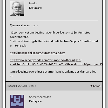
Nurka
Deltagare
Tjenare allesammans.
Någon som vet om det fins någon i sverige som säljer Fumotos
oljedränerare?
Ersätter dräneringsbulten så att du istället bara ”öppnar” den lätt med
en liten spak.
http://lubespecialist.com/fumoto/main.htm
http://www.scoobymods.com/forums/showthread.php?
s=699eba0cd1ac90c2b48656262021e02b&threadid=169&perpage=15&p
Om priset inte överstiger det amerikanska så käns det klart värt det.
=)
22 april, 2003 kl. 18:18
#49664
SecretAgentMan
Deltagare