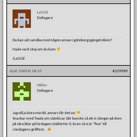
LaGGE
Deltagare
Du kan väl samåka med någon annan i göteborgsgänget Alien?
Hade varit skoj om du kom
/LaGGE
4 juli, 2002 kl. 06:13
#129589
Niklas
Deltagare
Jag vill ju köra min bil, annars får det va!
Snackar med Twala om stänkisar, blir kanske så att vi slänger på dem
på våra bilar på lördagen istället för G-åsen så vi är ”fina” till
söndagens grillfest…