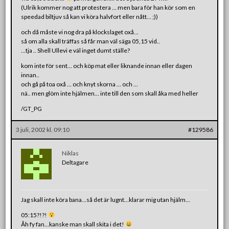
(Ulrik kommer nog att protestera … men bara för han kör som en
speedad biltjuv så kan vi köra halvfort eller nått… ;))
och då måste vi nog dra på klockslaget oxå…
så om alla skall träffas så får man väl säga 05,15 vid..
…tja .. Shell Ullevi e väl inget dumt ställe?
kom inte för sent… och köp mat eller liknande innan eller dagen
innan..
och gå på toa oxå … och knyt skorna … och …
nä.. men glöm inte hjälmen… inte till den som skall åka med heller
/GT_PG
3 juli, 2002 kl. 09:10
#129586
Niklas
Deltagare
Jag skall inte köra bana…så det är lugnt…klarar mig utan hjälm…
05:15?!?!
Åh fy fan…kanske man skall skita i det!