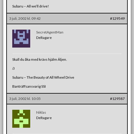
Subaru – All we’ll drive!
3 juli, 2002 kl. 09:42
#129549
SecretAgentMan
Deltagare
Skall du åka med krävs hjälm Äljen.
/J
Subaru – The Beauty of All Wheel Drive
Banträffsansvarig SSI
3 juli, 2002 kl. 10:05
#129587
Niklas
Deltagare