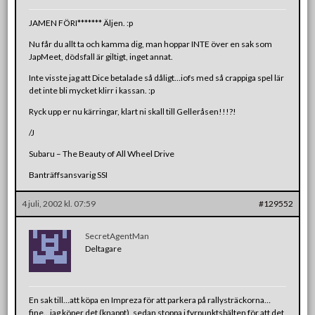
JAMEN FÖRI******* Äljen. :p
Nu får du allt ta och kamma dig, man hoppar INTE över en sak som
JapMeet, dödsfall är giltigt, inget annat.
Inte visste jag att Dice betalade så dåligt…iofs med så crappiga spel lär
det inte bli mycket klirr i kassan. :p
Ryck upp er nu kärringar, klart ni skall till Gelleråsen!!!?!
/J
Subaru – The Beauty of All Wheel Drive
Banträffsansvarig SSI
4 juli, 2002 kl. 07:59
#129552
SecretAgentMan
Deltagare
En sak till…att köpa en Impreza för att parkera på rallysträckorna…
fine…jag köper det (knappt), sedan stoppa i fyrpunktsbälten för att det