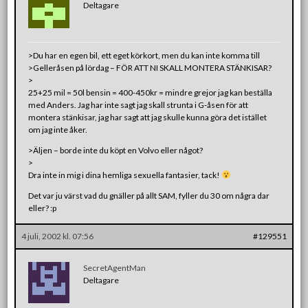
Deltagare
>Du har en egen bil, ett eget körkort, men du kan inte komma till
>Gelleråsen på lördag – FÖR ATT NI SKALL MONTERA STÄNKISAR?
>
25+25 mil = 50l bensin = 400-450kr = mindre grejor jag kan beställa
med Anders. Jag har inte sagt jag skall strunta i G-åsen för att
montera stänkisar, jag har sagt att jag skulle kunna göra det istället
om jag inte åker.
>Äljen – borde inte du köpt en Volvo eller något?
>
Dra inte in mig i dina hemliga sexuella fantasier, tack!
Det var ju värst vad du gnäller på allt SAM, fyller du 30 om några dar
eller? :p
4 juli, 2002 kl. 07:56
#129551
SecretAgentMan
Deltagare