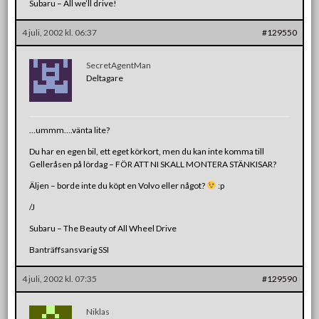
Subaru – All we’ll drive!
4 juli, 2002 kl. 06:37
#129550
SecretAgentMan
Deltagare
…ummm….vänta lite?
Du har en egen bil, ett eget körkort, men du kan inte komma till
Gelleråsen på lördag – FÖR ATT NI SKALL MONTERA STÄNKISAR?
Äljen – borde inte du köpt en Volvo eller något?
:p
/J
Subaru – The Beauty of All Wheel Drive
Banträffsansvarig SSI
4 juli, 2002 kl. 07:35
#129590
Niklas