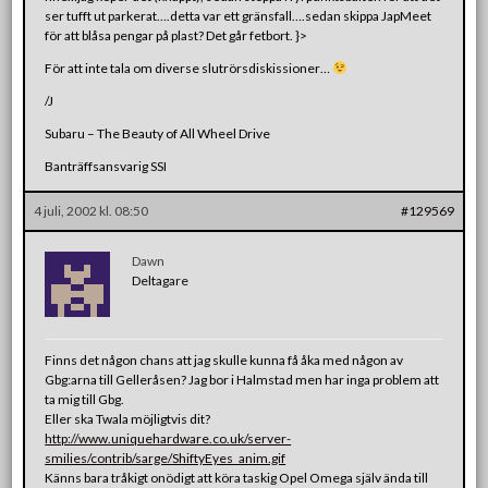
ser tufft ut parkerat….detta var ett gränsfall….sedan skippa JapMeet
för att blåsa pengar på plast? Det går fetbort. }>
För att inte tala om diverse slutrörsdiskissioner…
/J
Subaru – The Beauty of All Wheel Drive
Banträffsansvarig SSI
4 juli, 2002 kl. 08:50
#129569
Dawn
Deltagare
Finns det någon chans att jag skulle kunna få åka med någon av
Gbg:arna till Gelleråsen? Jag bor i Halmstad men har inga problem att
ta mig till Gbg.
Eller ska Twala möjligtvis dit?
http://www.uniquehardware.co.uk/server-
smilies/contrib/sarge/ShiftyEyes_anim.gif
Känns bara tråkigt onödigt att köra taskig Opel Omega själv ända till