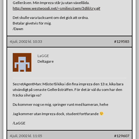
Gelleråsen. Min Impreza står ju utan växellåda.
http://www.westwoodi.net/~smilies/cwm/3dlil/cry.gif
Det skulle vara tacksamt om det gick att ordna.
Betalar givetvis för mig.
/Dawn
4 juli, 2002 kl. 10:33
#129585
LaGGE
Deltagare
SecretAgentMan: Måste få kika i din fina impreza den 13:e, kika bara
utvändigt på senaste Gelleråsträffen. För det är väl du som har den
fräcka silvriga va?
Du kommer nog se mig, springer runt med kameran, hehe
Jag kommer utan Impreza dock, student fortfarande
/LaGGE
4 juli, 2002 kl. 11:05
#129607