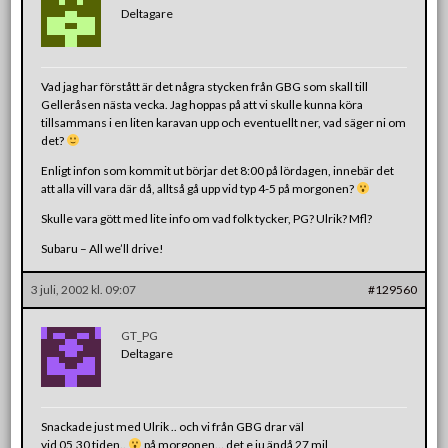
Deltagare
Vad jag har förstått är det några stycken från GBG som skall till
Gelleråsen nästa vecka. Jag hoppas på att vi skulle kunna köra
tillsammans i en liten karavan upp och eventuellt ner, vad säger ni om
det?
Enligt infon som kommit ut börjar det 8:00 på lördagen, innebär det
att alla vill vara där då, alltså gå upp vid typ 4-5 på morgonen?
Skulle vara gött med lite info om vad folk tycker, PG? Ulrik? Mfl?
Subaru – All we’ll drive!
3 juli, 2002 kl. 09:07
#129560
GT_PG
Deltagare
Snackade just med Ulrik .. och vi från GBG drar väl
vid 05,30 tiden..
på morgonen… det e ju ändå 27 mil