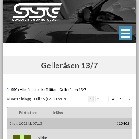
Skip
to
content
Swedish Subaru Club
För oss som älskar Subaru!
Gelleråsen 13/7
›
SSC
›
Allmänt snack
›
Träffar
›
Gelleråsen 13/7
Visar 15 inlägg - 1 till 15 (av 61 totalt)
1
2
3
4
5
→
Författare
Inlägg
3 juli, 2002 kl. 07:13
#13462
Niklas