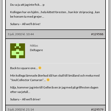
Du sa ju att jag inte fick… :p
Kollegan har en hjälm…hela kittet föresten…han kör stripracing…kan
be honom ta med grejer…
Subaru – All we’ll drive!
3 juli, 2002 kl. 10:44
#129588
Niklas
Deltagare
Back to square one…
Min kollega lämnade återbud då han skall till Småland och meka med
”SoulCollector Camaron”…
Nåja, kommer jag inte till Gelleråsen är jag med på grillfesten dagen
efter varjefall…
Subaru – All we’ll drive!
3 juli, 2002 kl. 21:14
#129579