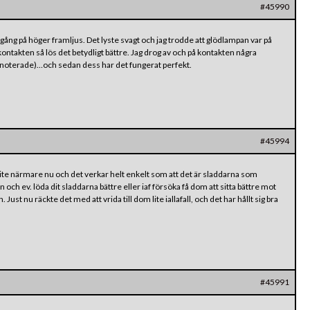
#45990
ång på höger framljus. Det lyste svagt och jag trodde att glödlampan var på
ntakten så lös det betydligt bättre. Jag drog av och på kontakten några
 noterade)…och sedan dess har det fungerat perfekt.
#45994
n lite närmare nu och det verkar helt enkelt som att det är sladdarna som
 och ev. löda dit sladdarna bättre eller iaf försöka få dom att sitta bättre mot
Just nu räckte det med att vrida till dom lite iallafall, och det har hållt sig bra
#45991