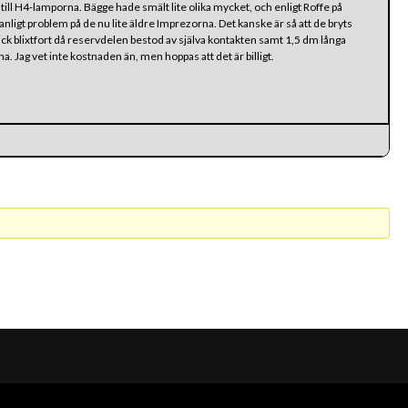
till H4-lamporna. Bägge hade smält lite olika mycket, och enligt Roffe på
anligt problem på de nu lite äldre Imprezorna. Det kanske är så att de bryts
gick blixtfort då reservdelen bestod av själva kontakten samt 1,5 dm långa
. Jag vet inte kostnaden än, men hoppas att det är billigt.