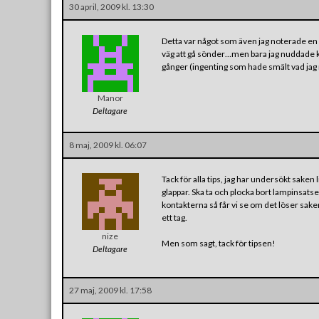
30 april, 2009 kl. 13:30
Detta var något som även jag noterade en g
väg att gå sönder…men bara jag nuddade ko
gånger (ingenting som hade smält vad jag
Manor
Deltagare
8 maj, 2009 kl. 06:07
Tack för alla tips, jag har undersökt sake
glappar. Ska ta och plocka bort lampinsatsen
kontakterna så får vi se om det löser saken. 
ett tag.
nize
Men som sagt, tack för tipsen!
Deltagare
27 maj, 2009 kl. 17:58