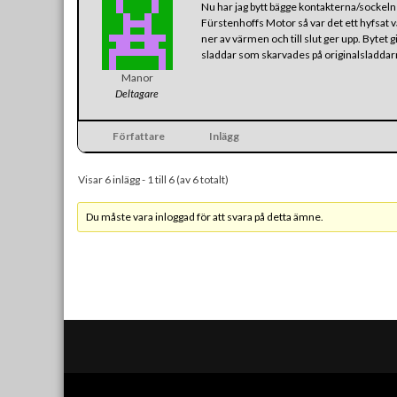
Nu har jag bytt bägge kontakterna/sockeln 
Fürstenhoffs Motor så var det ett hyfsat v
ner av värmen och till slut ger upp. Bytet 
sladdar som skarvades på originalsladdarna
Manor
Deltagare
Författare
Inlägg
Visar 6 inlägg - 1 till 6 (av 6 totalt)
Du måste vara inloggad för att svara på detta ämne.