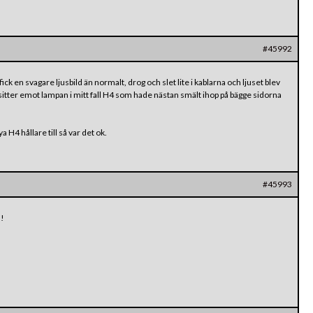
#45992
k en svagare ljusbild än normalt, drog och slet lite i kablarna och ljuset blev
sitter emot lampan i mitt fall H4 som hade nästan smält ihop på bägge sidorna
H4 hållare till så var det ok.
#45993
a!