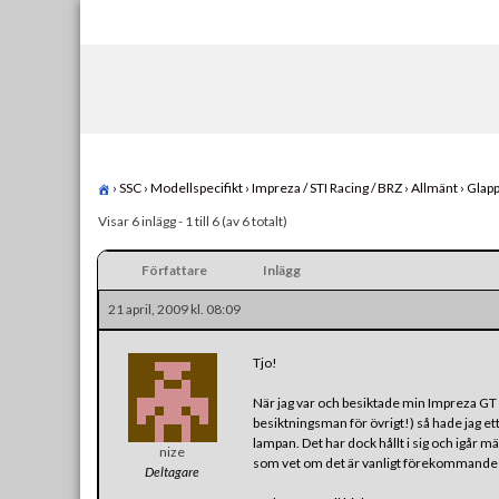
Skip
to
content
›
SSC
›
Modellspecifikt
›
Impreza / STI Racing / BRZ
›
Allmänt
›
Glap
Visar 6 inlägg - 1 till 6 (av 6 totalt)
Författare
Inlägg
21 april, 2009 kl. 08:09
Tjo!
När jag var och besiktade min Impreza GT 
besiktningsman för övrigt!) så hade jag et
lampan. Det har dock hållt i sig och igår 
nize
som vet om det är vanligt förekommande oc
Deltagare