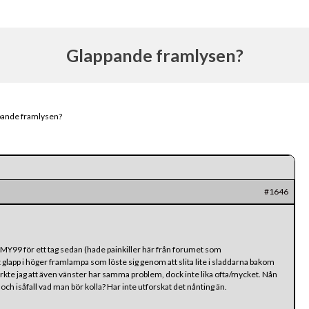
Glappande framlysen?
pande framlysen?
#1646
MY99 för ett tag sedan (hade painkiller här från forumet som
t glapp i höger framlampa som löste sig genom att slita lite i sladdarna bakom
märkte jag att även vänster har samma problem, dock inte lika ofta/mycket. Nån
h isåfall vad man bör kolla? Har inte utforskat det nånting än.