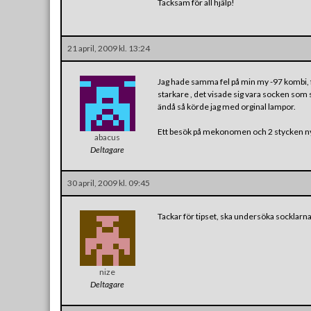
Tacksam för all hjälp!
21 april, 2009 kl. 13:24
Jag hade samma fel på min my -97 kombi, fic
starkare , det visade sig vara socken som 
ändå så körde jag med orginal lampor.
Ett besök på mekonomen och 2 stycken nya 
abacus
Deltagare
30 april, 2009 kl. 09:45
Tackar för tipset, ska undersöka socklarn
nize
Deltagare