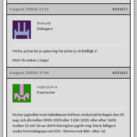
5 augusti, 2003 kl. 21:23
#131671
thehook
Deltagare
He he, ja hon lär ju spöa mig, för ja kör ju sk1tdåligt ;)!
Mvh / Krooken ;( Sopa!
6 augusti, 2003 kl. 17:44
#131631
LegacyLarsa
Keymaster
Nu har jag kollat med stäketbanan tid finns endast på lördagen den 30
aug. och då mellan 0930-1030 eller 1100-1200, eller efter 1600,
mellan 12 och 16 var det fri körnig har jag för mig. Det är billigare
under förmiddagspasset 350:- /timme mot 400:- efter 16