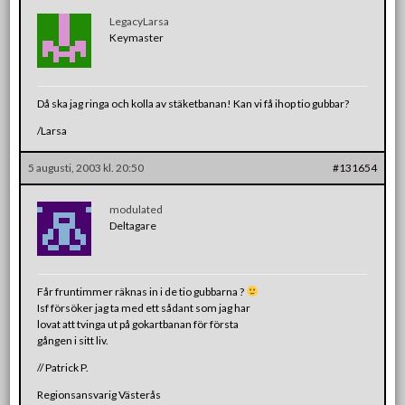
LegacyLarsa
Keymaster
Då ska jag ringa och kolla av stäketbanan! Kan vi få ihop tio gubbar?
/Larsa
5 augusti, 2003 kl. 20:50
#131654
modulated
Deltagare
Får fruntimmer räknas in i de tio gubbarna ?
Isf försöker jag ta med ett sådant som jag har
lovat att tvinga ut på gokartbanan för första
gången i sitt liv.
// Patrick P.
Regionsansvarig Västerås