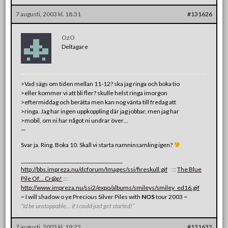
7 augusti, 2003 kl. 18:31
#131626
OzO
Deltagare
>Vad sägs om tiden mellan 11-12? ska jag ringa och boka tio
>eller kommer vi att bli fler? skulle helst ringa imorgon
>eftermiddag och berätta men kan nog vänta till fredag att
>ringa. Jag har ingen uppkoppling där jag jobbar, men jag har
>mobil, om ni har något ni undrar över…
—
Svar ja. Ring. Boka 10. Skall vi starta namninsamling igen?
________________________________________
http://bbs.impreza.nu/dcforum/Images/ssi/fireskull.gif
:
:
:
:
:
The Blue
Pile Of… Cr@p!
:
:
:
:
:
http://www.impreza.nu/ssi2/expo/albums/smileys/smiley_ed16.gif
~ I will shadow o ye Precious Silver Piles with
NOS
tour 2003 ~
”Id be unstoppable… if I could just get started!”
7 augusti, 2003 kl. 19:22
#131632