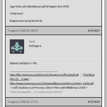
Jag röstar på stäketbanan på lördagen den 30/8.
// Patrick P.
Regionsansvarig Västerås
5 augusti, 2003 kl. 08:57
#131625
OzO
Deltagare
Stäket (Järfälla?) = På!
________________________________________
http://bbs.impreza.nu/dcforum/Images/ssi/fireskull.gif
:
:
:
:
:
The Blue
Pile Of… Cr@p!
:
:
:
:
:
http://www.impreza.nu/ssi2/expo/albums/smileys/smiley_ed16.gif
~ I will shadow o ye Precious Silver Piles with
NOS
tour 2003 ~
”Id be unstoppable… if I could just get started!”
5 augusti, 2003 kl. 17:55
#131630