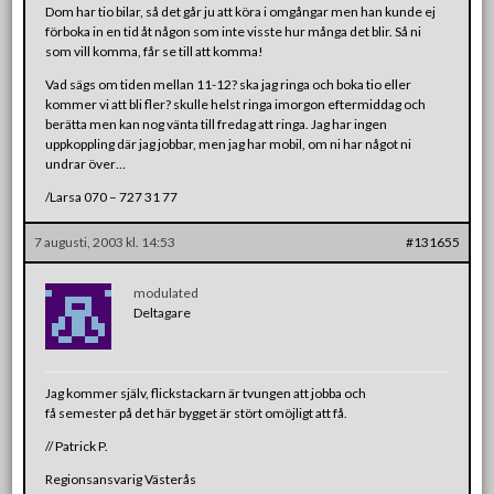
Dom har tio bilar, så det går ju att köra i omgångar men han kunde ej
förboka in en tid åt någon som inte visste hur många det blir. Så ni
som vill komma, får se till att komma!
Vad sägs om tiden mellan 11-12? ska jag ringa och boka tio eller
kommer vi att bli fler? skulle helst ringa imorgon eftermiddag och
berätta men kan nog vänta till fredag att ringa. Jag har ingen
uppkoppling där jag jobbar, men jag har mobil, om ni har något ni
undrar över…
/Larsa 070 – 727 31 77
7 augusti, 2003 kl. 14:53
#131655
modulated
Deltagare
Jag kommer själv, flickstackarn är tvungen att jobba och
få semester på det här bygget är stört omöjligt att få.
// Patrick P.
Regionsansvarig Västerås