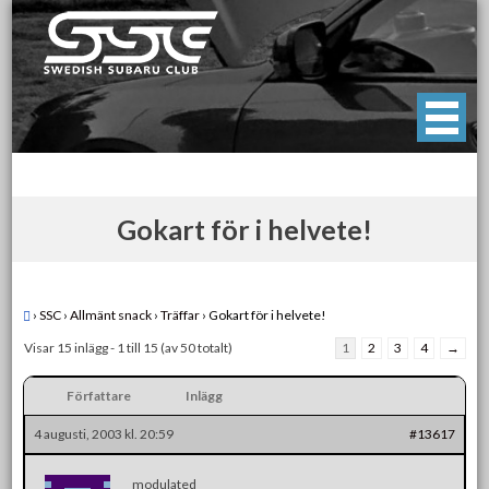
Skip
to
content
Swedish Subaru Club
För oss som älskar Subaru!
Gokart för i helvete!
›
SSC
›
Allmänt snack
›
Träffar
›
Gokart för i helvete!
Visar 15 inlägg - 1 till 15 (av 50 totalt)
1
2
3
4
→
Författare
Inlägg
4 augusti, 2003 kl. 20:59
#13617
modulated