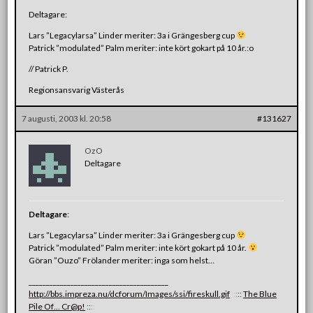
Deltagare:
Lars ”Legacylarsa” Linder meriter: 3a i Grängesberg cup
Patrick ”modulated” Palm meriter: inte kört gokart på 10 år.:o
// Patrick P.
Regionsansvarig Västerås
7 augusti, 2003 kl. 20:58
#131627
OzO
Deltagare
Deltagare
:
Lars ”Legacylarsa” Linder meriter: 3a i Grängesberg cup
Patrick ”modulated” Palm meriter: inte kört gokart på 10 år.
Göran ”Ouzo” Frölander meriter: inga som helst…
________________________________________
http://bbs.impreza.nu/dcforum/Images/ssi/fireskull.gif
:
:
:
:
:
The Blue
Pile Of… Cr@p!
:
:
:
:
: