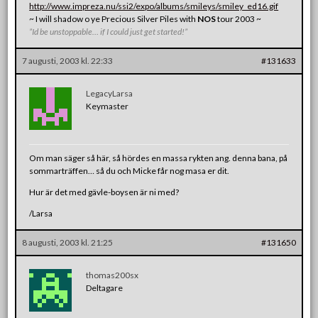
http://www.impreza.nu/ssi2/expo/albums/smileys/smiley_ed16.gif
~ I will shadow o ye Precious Silver Piles with
NOS
tour 2003 ~
”Id be unstoppable… if I could just get started!”
7 augusti, 2003 kl. 22:33
#131633
LegacyLarsa
Keymaster
Om man säger så här, så hördes en massa rykten ang. denna bana, på
sommarträffen… så du och Micke får nog masa er dit.
Hur är det med gävle-boysen är ni med?
/Larsa
8 augusti, 2003 kl. 21:25
#131650
thomas200sx
Deltagare