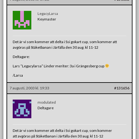
LegacyLarsa
Keymaster
Det är vi som kommer att delta i Ssi gokart cup, som kommer att
avgöras på Stäketbanan i Järfälla den 30 aug. kl 11-12
Deltagare:
Lars ”Legacylarsa” Linder meriter: 3a i Grängesberg cup
/Larsa
7 augusti, 2003 kl. 19:33
#131656
modulated
Deltagare
Det är vi som kommer att delta i Ssi gokart cup, som kommer
att avgöras på Stäketbanan i Järfälla den 30 aug. kl 11-12