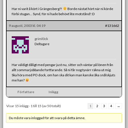
Har ni varit å kört i Grängesberg?!
Borde nästat hört när ni körde
förbi stugan… Synd, för ni hade behövt lite motstånd!:D
9 augusti, 2003 kl. 04:19
#131662
griml0ck
Deltagare
Har väldigt dåligt med pengar just nu, sitter och väntar på lönen från
allt sommarjobbande fortfarande. Så ni får nog tyvärr räkna ut mig.
Ska höra med PO dock, om han ska dit kan man kanske åka snålskjuts
me han?
Författare
Inlägg
Visar 15 inlägg - 1 till 15 (av 50 totalt)
1
2
3
4
→
Du måste vara inloggad för att svara på detta ämne.