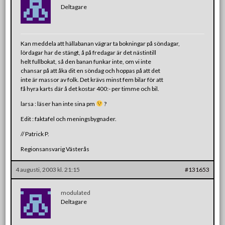
Deltagare
Kan meddela att hällabanan vägrar ta bokningar på söndagar,
lördagar har de stängt, å på fredagar är det nästintill
helt fullbokat, så den banan funkar inte, om vi inte
chansar på att åka dit en söndag och hoppas på att det
inte är massor av folk. Det krävs minst fem bilar för att
få hyra karts där å det kostar 400:- per timme och bil.
larsa : läser han inte sina pm
?
Edit : faktafel och meningsbygnader.
// Patrick P.
Regionsansvarig Västerås
4 augusti, 2003 kl. 21:15
#131653
modulated
Deltagare