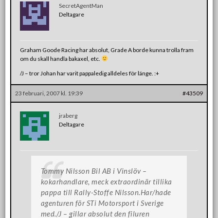
SecretAgentMan
Deltagare
Graham Goode Racing har absolut, Grade A borde kunna trolla fram
om du skall handla bakaxel, etc.
/J – tror Johan har varit pappaledig alldeles för länge. :+
23 februari, 2007 kl. 19:39
#43509
jraberg
Deltagare
Tommy Nilsson Bil AB i Vinslöv –
kokarhandlare, meck extraordinär tillika
pappa till Rally-Stoffe Nilsson.Har/hade
agenturen för STi Motorsport i Sverige
med./J – gillar absolut den filuren