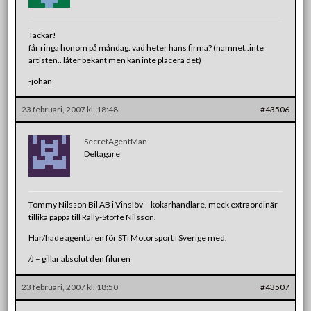
Tackar!
får ringa honom på måndag. vad heter hans firma? (namnet..inte
artisten.. låter bekant men kan inte placera det)
-johan
23 februari, 2007 kl. 18:48
#43506
SecretAgentMan
Deltagare
Tommy Nilsson Bil AB i Vinslöv – kokarhandlare, meck extraordinär
tillika pappa till Rally-Stoffe Nilsson.
Har/hade agenturen för STi Motorsport i Sverige med.
/J – gillar absolut den filuren
23 februari, 2007 kl. 18:50
#43507