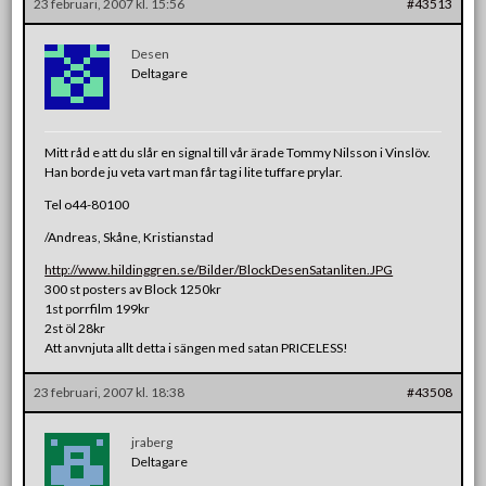
23 februari, 2007 kl. 15:56
#43513
Desen
Deltagare
Mitt råd e att du slår en signal till vår ärade Tommy Nilsson i Vinslöv.
Han borde ju veta vart man får tag i lite tuffare prylar.
Tel o44-80100
/Andreas, Skåne, Kristianstad
http://www.hildinggren.se/Bilder/BlockDesenSatanliten.JPG
300 st posters av Block 1250kr
1st porrfilm 199kr
2st öl 28kr
Att anvnjuta allt detta i sängen med satan PRICELESS!
23 februari, 2007 kl. 18:38
#43508
jraberg
Deltagare