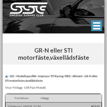
Skip
to
content
Swedish Subaru Club
För oss som älskar Subaru!
GR-N eller STI
motorfäste,växellådsfäste
›
SSC
›
Modellspecifikt
›
Impreza / STI Racing / BRZ
›
Allmänt
›
GR-N eller
STI motorfäste,växellådsfäste
Visar 9 inlägg - 1 till 9 (av 9 totalt)
Författare
Inlägg
23 februari, 2007 kl. 11:30
#1213