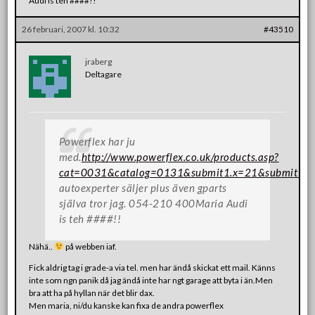
Audi is teh ####!!
26 februari, 2007 kl. 10:32
#43510
jraberg
Deltagare
Powerflex har ju
med.
http://www.powerflex.co.uk/products.asp?
cat=0031&catalog=0131&submit1.x=21&submit1.y
autoexperter säljer plus även gparts
själva tror jag. 054-210 400Maria Audi
is teh ####!!
Nähä..
på webben iaf.
Fick aldrig tag i grade-a via tel. men har ändå skickat ett mail. Känns
inte som ngn panik då jag ändå inte har ngt garage att byta i än.Men
bra att ha på hyllan när det blir dax.
Men maria, ni/du kanske kan fixa de andra powerflex