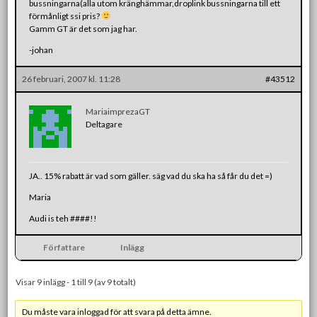
bussningarna(alla utom kränghämmar,droplink bussningarna till ett
förmånligt ssi pris?
Gamm GT är det som jag har.
-johan
26 februari, 2007 kl. 11:28
#43512
MariaimprezaGT
Deltagare
JA.. 15% rabatt är vad som gäller. säg vad du ska ha så får du det =)
Maria
Audi is teh ####!!
Författare
Inlägg
Visar 9 inlägg - 1 till 9 (av 9 totalt)
Du måste vara inloggad för att svara på detta ämne.