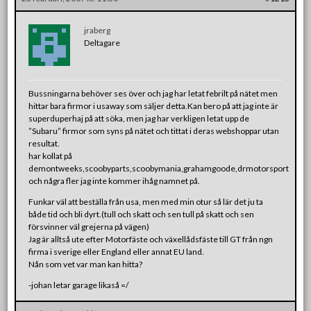
jraberg
Deltagare
Bussningarna behöver ses över och jag har letat febrilt på nätet men
hittar bara firmor i usaway som säljer detta.Kan bero på att jag inte är
superduperhaj på att söka, men jag har verkligen letat upp de
”Subaru” firmor som syns på nätet och tittat i deras webshoppar utan
resultat.
har kollat på
demontweeks,scoobyparts,scoobymania,grahamgoode,drmotorsport
och några fler jag inte kommer ihåg namnet på.
Funkar väl att beställa från usa, men med min otur så lär det ju ta
både tid och bli dyrt.(tull och skatt och sen tull på skatt och sen
försvinner väl grejerna på vägen)
Jag är alltså ute efter Motorfäste och växellådsfäste till GT från ngn
firma i sverige eller England eller annat EU land.
Nån som vet var man kan hitta?
-johan letar garage likaså =/