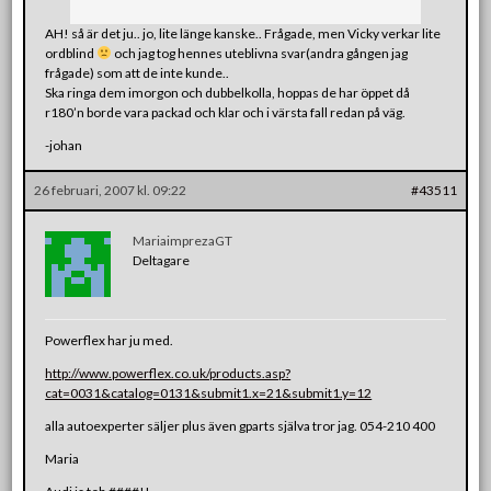
AH! så är det ju.. jo, lite länge kanske.. Frågade, men Vicky verkar lite
ordblind
och jag tog hennes uteblivna svar(andra gången jag
frågade) som att de inte kunde..
Ska ringa dem imorgon och dubbelkolla, hoppas de har öppet då
r180’n borde vara packad och klar och i värsta fall redan på väg.
-johan
26 februari, 2007 kl. 09:22
#43511
MariaimprezaGT
Deltagare
Powerflex har ju med.
http://www.powerflex.co.uk/products.asp?
cat=0031&catalog=0131&submit1.x=21&submit1.y=12
alla autoexperter säljer plus även gparts själva tror jag. 054-210 400
Maria