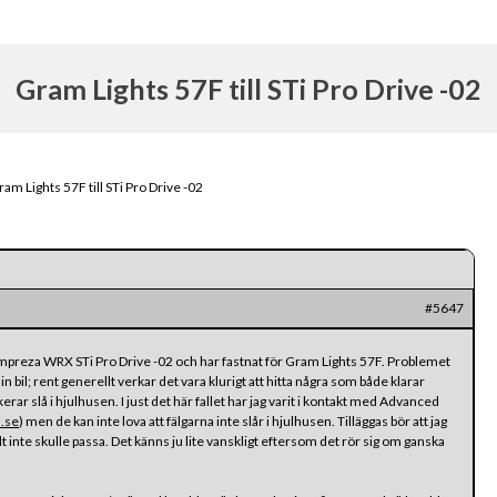
Gram Lights 57F till STi Pro Drive -02
ram Lights 57F till STi Pro Drive -02
#5647
in Impreza WRX STi Pro Drive -02 och har fastnat för Gram Lights 57F. Problemet
in bil; rent generellt verkar det vara klurigt att hitta några som både klarar
ar slå i hjulhusen. I just det här fallet har jag varit i kontakt med Advanced
.se
) men de kan inte lova att fälgarna inte slår i hjulhusen. Tilläggas bör att jag
lt inte skulle passa. Det känns ju lite vanskligt eftersom det rör sig om ganska