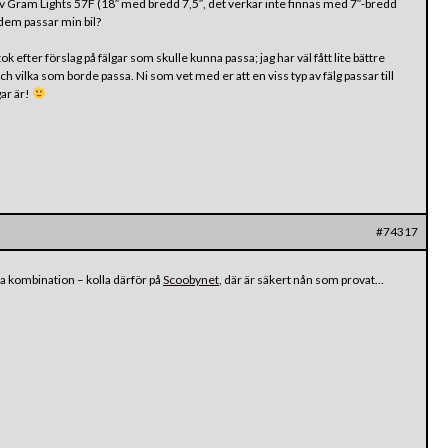
v Gram Lights 57F (18″ med bredd 7,5″, det verkar inte finnas med 7″-bredd
dem passar min bil?
k efter förslag på fälgar som skulle kunna passa; jag har väl fått lite bättre
 vilka som borde passa. Ni som vet med er att en viss typ av fälg passar till
gar är!
#74317
a kombination – kolla därför på
Scoobynet
, där är säkert nån som provat…