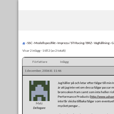
Skip
to
content
›
SSC
›
Modellspecifikt
›
Impreza / STI Racing / BRZ
›
Väghållning
›
G
Visar 2 inlägg - 1 till 2 (av 2 totalt)
Författare
Inlägg
1 december, 2006 kl. 11:46
Jag håller på och letar efter fälgar till m
är att jag inte vet om dessa fälgar passar m
bromsoken fram samt som inte heller risker
Performance Products (
http://www.advan
inte får skicka tillbaka fälgar som eventuel
Matz
mycket pengar…
Deltagare