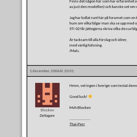
Finns det någon här som har erfarenhet a
av just den modellen) och kanske vet om 
Jag har kollat runt här på forumet som en to
hum om vilka fälgar man ska se upp med och
STi-02 får jättegärna skriva vilka dessa fäl
Är tacksam till alla förslag och idéer,
med vänlig hälsning,
/Mats.
1 december, 2006 kl. 20:01
Hmm, vet ingen i Sverige som testat denn
Good luck!
Mvh Blocken
Blocken
Deltagare
…………………..
Thai-Perr