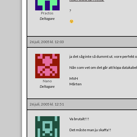
?
Practos
Deltagare
26 juli, 2005 kl. 12:03
ja det såg inte så dummt ut. vore perfekt om
Nån som vet om det går att köpa datakabel
MVH
Nano
Mårten
Deltagare
26 juli, 2005 kl. 12:51
Va brutalt!!!
Det måste man ju skaffa!!