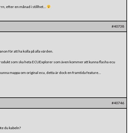
morrn, efter en månad i stillhet…
#40738
non för att ha kolla på alla värden.
is-produkt som ska heta ECUExplorer som även kommer att kunna flasha ecu
 kunna mappa om original ecu, detta är dock en framtida feature…
#40746
pte du kabeln?