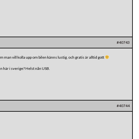
#40743
 man vill kolla upp om bilen känns lustig, och gratis är alltid gott
n här i sverige? Helst nån USB.
#40744