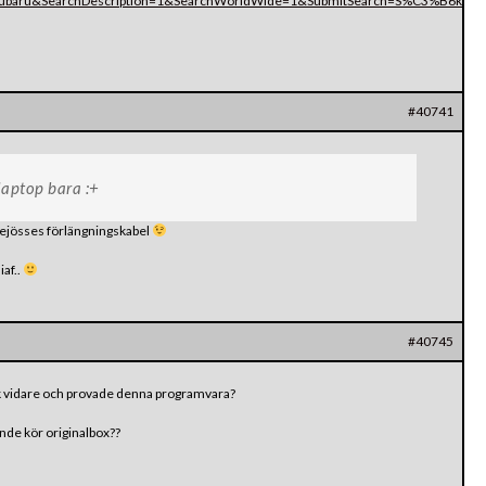
ubaru&SearchDescription=1&SearchWorldWide=1&SubmitSearch=S%C3%B6k
#40741
laptop bara :+
rrejösses förlängningskabel
iaf..
#40745
k vidare och provade denna programvara?
nde kör originalbox??