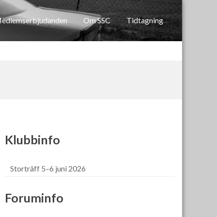
edlemserbjudanden
Om SSC
Tidtagning
Klubbinfo
Storträff 5–6 juni 2026
Foruminfo