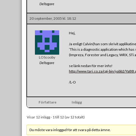
Deltagare
20 september, 2005 kl. 18:12
Hej,
Ja enligt Calvin(han som skrivit applikatin
’This is a diagnostic application which h
(Impreza, Forester and Legacy, WRX, STi 
LOScooby
Deltagare
se länk nedan för mer info!
http://www.tari.co.za/cgi-bin/yabb2/Ya
/L-O
Författare
Inlägg
Visar 12 inlägg - 1 till 12 (av 12 totalt)
Du måste vara inloggad för att svara på detta ämne.