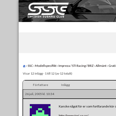
Skip
to
content
Swedish Subaru Club
För oss som älskar Subaru!
›
SSC
›
Modellspecifikt
›
Impreza / STI Racing / BRZ
›
Allmänt
›
Grati
Visar 12 inlägg - 1 till 12 (av 12 totalt)
Författare
Inlägg
26 juli, 2005 kl. 10:34
Kanske något för er som fortfarande kör o
http://www.tari.co.za/