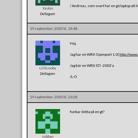
/ Andreas, som snart har en gó laptop att
Yaskin
Deltagare
19 september, 2005 kl. 18:48
Hej,
Jag har en WRX Openport 1.0(
http://www
Jag kör en WRX STI -2003’a
LOScooby
Deltagare
/L-O
19 september, 2005 kl. 20:28
funkar detta på en gt?
subban