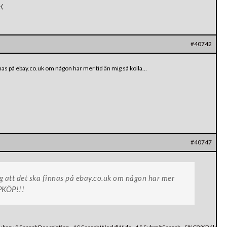
-(
#40742
nas på ebay.co.uk om någon har mer tid än mig så kolla…
#40747
 att det ska finnas på ebay.co.uk om någon har mer
PKÖP!!!