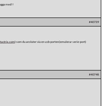
 logga med!!
#40739
.tactrix.com
) som du ansluter via en usb-porten(emulerar serie-port)
#40748