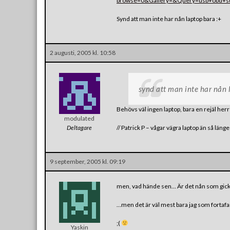
browse=0&Gallery=&Query=usb+obd+s
Synd att man inte har nån laptop bara :+
2 augusti, 2005 kl. 10:58
synd att man inte har nån 
Behövs väl ingen laptop, bara en rejäl he
modulated
Deltagare
// Patrick P – vågar vägra laptop än så länge 
9 september, 2005 kl. 09:19
men, vad hände sen… Är det nån som gic
…men det är väl mest bara jag som fortafa
;(
Yaskin