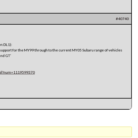
#40740
en:DL1):
as support for the MY99 through to the current MY05 Subaru range of vehicles
and GT’
BB.pl?num=1119599370