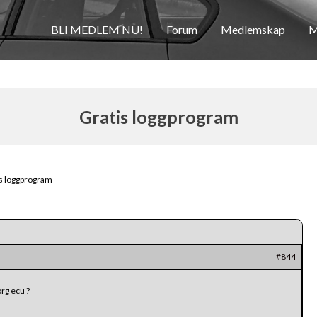
BLI MEDLEM NU!
Forum
Medlemskap
M
Gratis loggprogram
s loggprogram
#844
rg ecu ?