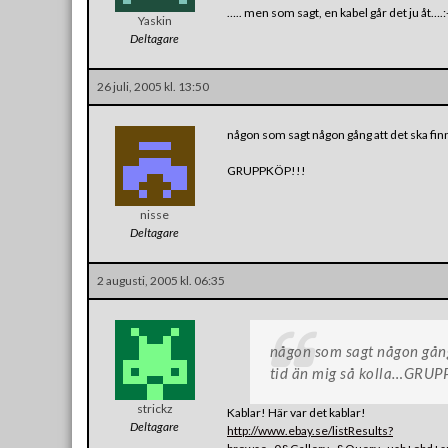
….. men som sagt, en kabel går det ju åt….:
Yaskin
Deltagare
26 juli, 2005 kl. 13:50
någon som sagt någon gång att det ska fin
GRUPPKÖP!!!
nisse
Deltagare
2 augusti, 2005 kl. 06:35
någon som sagt någon gång
tid än mig så kolla…GRUP
strickz
Kablar! Här var det kablar!
Deltagare
http://www.ebay.se/listResults?