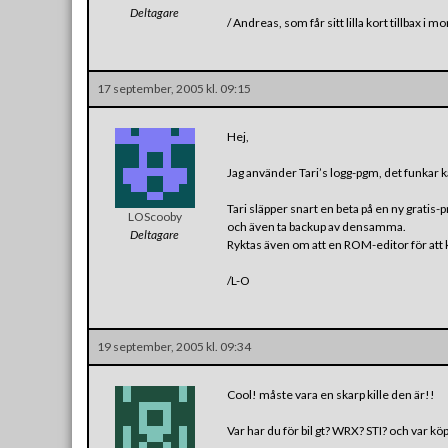
Deltagare
/ Andreas, som får sitt lilla kort tillbax i 
17 september, 2005 kl. 09:15
Hej,
Jag använder Tari’s logg-pgm, det funkar ka
Tari släpper snart en beta på en ny grat
LOScooby
och även ta backup av densamma.
Deltagare
Ryktas även om att en ROM-editor för att
/L-O
19 september, 2005 kl. 09:34
Cool! måste vara en skarp kille den är!!
Var har du för bil gt? WRX? STI? och var kö