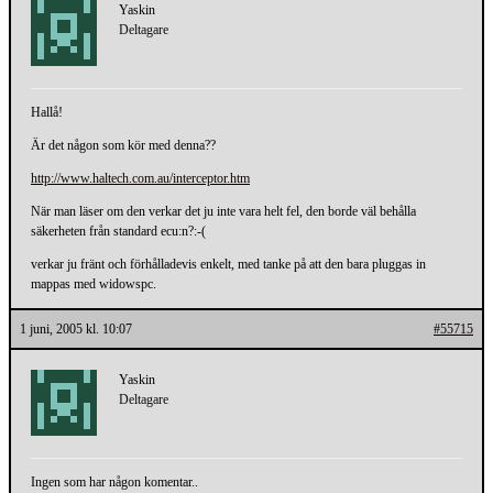
Yaskin
Deltagare
Hallå!
Är det någon som kör med denna??
http://www.haltech.com.au/interceptor.htm
När man läser om den verkar det ju inte vara helt fel, den borde väl behålla
säkerheten från standard ecu:n?:-(
verkar ju fränt och förhålladevis enkelt, med tanke på att den bara pluggas in
mappas med widowspc.
1 juni, 2005 kl. 10:07
#55715
Yaskin
Deltagare
Ingen som har någon komentar..