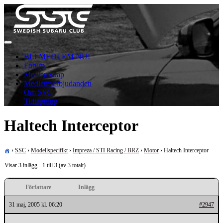
Skip
to
content
För oss som älskar Subaru!
Swedish Subaru Club
BLI MEDLEM NU!
Forum
Medlemskap
Medlemserbjudanden
Om SSC
Tidtagning
Haltech Interceptor
›
SSC
›
Modellspecifikt
›
Impreza / STI Racing / BRZ
›
Motor
›
Haltech Interceptor
Visar 3 inlägg - 1 till 3 (av 3 totalt)
Författare
Inlägg
31 maj, 2005 kl. 06:20
#2947