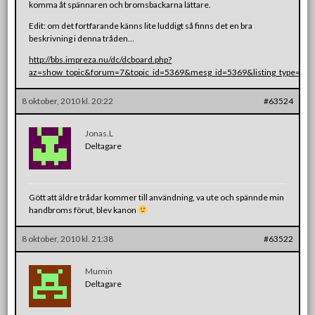
komma åt spännaren och bromsbackarna lättare.
Edit: om det fortfarande känns lite luddigt så finns det en bra
beskrivning i denna tråden…
http://bbs.impreza.nu/dc/dcboard.php?
az=show_topic&forum=7&topic_id=5369&mesg_id=5369&listing_type=sea
8 oktober, 2010 kl. 20:22
#63524
Jonas.L
Deltagare
Gött att äldre trådar kommer till användning, va ute och spännde min
handbroms förut, blev kanon
8 oktober, 2010 kl. 21:38
#63522
Mumin
Deltagare