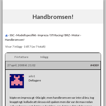
Skip
to
content
Handbromsen!
›
SSC
›
Modellspecifikt
›
Impreza / STI Racing / BRZ
›
Motor
›
Handbromsen!
Visar 7 inlägg - 1 till 7 (av 7 totalt)
Författare
Inlägg
27 april, 2008 kl. 21:02
#4089
ado1
Deltagare
köpte en impreza gt -00a igår, men handbromsen var inte så bra, tog
knappt ngt. kollade att skruva vid spaken men där var de max redan