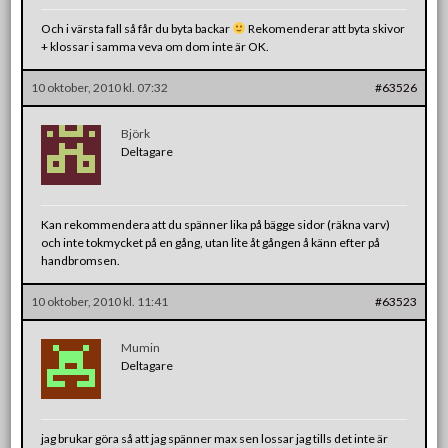
Och i värsta fall så får du byta backar
Rekomenderar att byta skivor
+ klossar i samma veva om dom inte är OK.
10 oktober, 2010 kl. 07:32
#63526
Björk
Deltagare
Kan rekommendera att du spänner lika på bägge sidor (räkna varv)
och inte tokmycket på en gång, utan lite åt gången å känn efter på
handbromsen.
10 oktober, 2010 kl. 11:41
#63523
Mumin
Deltagare
jag brukar göra så att jag spänner max sen lossar jag tills det inte är