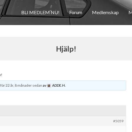
BLI MEDLEM NU!
Forum
Medlemskap
M
Hjälp!
p!
t
för 22 år, 8 månader sedan
av
ADDE.H.
#5059