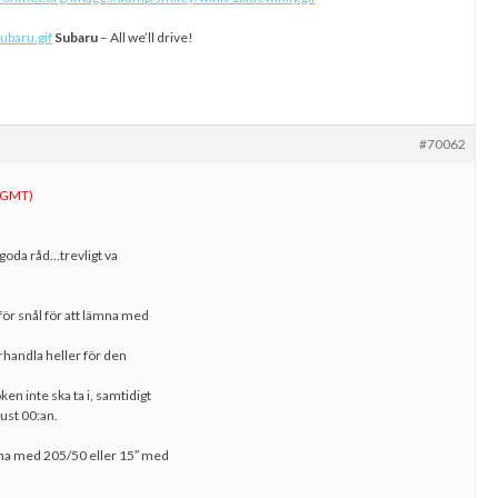
ubaru.gif
Subaru
– All we’ll drive!
#70062
(GMT)
e goda råd…trevligt va
för snål för att lämna med
örhandla heller för den
en inte ska ta i, samtidigt
just 00:an.
na med 205/50 eller 15″ med