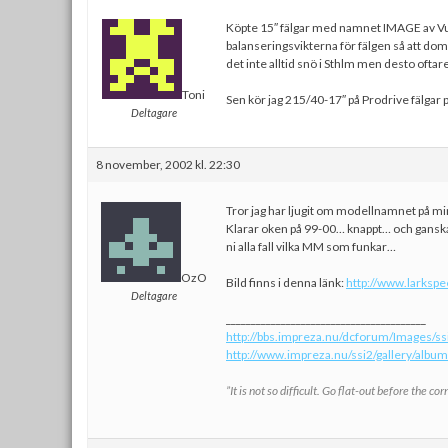
Köpte 15″ fälgar med namnet IMAGE av Vulk
balanseringsvikterna för fälgen så att dom
det inte alltid snö i Sthlm men desto oftare
Toni
Sen kör jag 215/40-17″ på Prodrive fälga
Deltagare
8 november, 2002 kl. 22:30
Tror jag har ljugit om modellnamnet på mi
Klarar oken på 99-00… knappt… och ganska 
ni alla fall vilka MM som funkar…
OzO
Bild finns i denna länk:
http://www.larksp
Deltagare
________________________________________
http://bbs.impreza.nu/dcforum/Images/ssi/
http://www.impreza.nu/ssi2/gallery/albu
”It is not so difficult. Go flat-out before the co