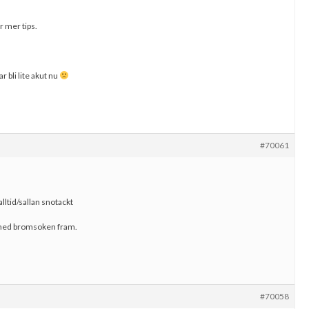
 mer tips.
r bli lite akut nu
#70061
lltid/sallan snotackt
 med bromsoken fram.
#70058