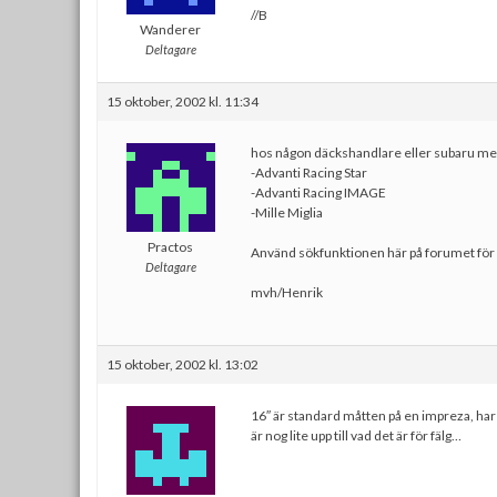
//B
Wanderer
Deltagare
15 oktober, 2002 kl. 11:34
hos någon däckshandlare eller subaru meck 
-Advanti Racing Star
-Advanti Racing IMAGE
-Mille Miglia
Practos
Använd sökfunktionen här på forumet för 
Deltagare
mvh/Henrik
15 oktober, 2002 kl. 13:02
16″ är standard måtten på en impreza, ha
är nog lite upp till vad det är för fälg…