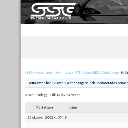
Skip
to
content
Swedish Subaru Club
För oss som älskar Subaru!
›
SSC
›
Modellspecifikt
›
Impreza / STI Racing / BRZ
›
Väghållning
›
Hjäl
Detta ämne har 12 svar, 1,099 deltagare, och uppdaterades senas
Visar 13 inlägg - 1 till 13 (av 13 totalt)
Författare
Inlägg
15 oktober, 2002 kl. 07:49