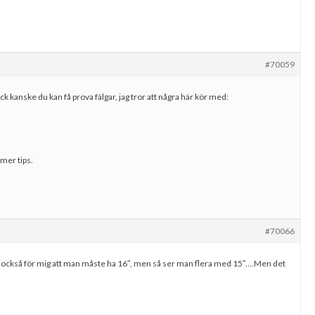
#70059
kanske du kan få prova fälgar, jag tror att några här kör med:
mer tips.
#70066
r också för mig att man måste ha 16″, men så ser man flera med 15″….Men det