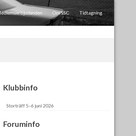
edlemserbjudanden
Om SSC
Tidtagning
Klubbinfo
Storträff 5–6 juni 2026
Foruminfo