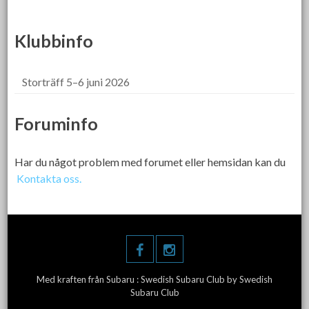
Klubbinfo
Storträff 5–6 juni 2026
Foruminfo
Har du något problem med forumet eller hemsidan kan du
Kontakta oss.
Med kraften från Subaru :
Swedish Subaru Club
by Swedish
Subaru Club