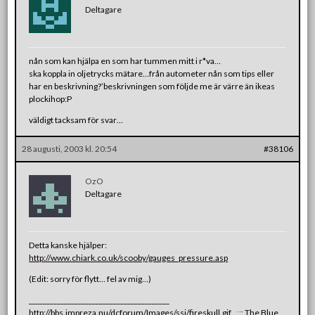
Deltagare
nån som kan hjälpa en som har tummen mitt i r*va…
ska koppla in oljetrycks mätare…från autometer nån som tips eller
har en beskrivning?’beskrivningen som följde me är värre än ikeas
plockihop:P
väldigt tacksam för svar…
28 augusti, 2003 kl. 20:54
#38106
OzO
Deltagare
Detta kanske hjälper:
http://www.chiark.co.uk/scooby/gauges_pressure.asp
(Edit: sorry för flytt… fel av mig…)
________________________________________
http://bbs.impreza.nu/dcforum/Images/ssi/fireskull.gif
:
:
:
:
:
The Blue