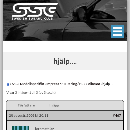
Skip
to
content
Swedish Subaru Club
För oss som älskar Subaru!
hjälp….
›
SSC
›
Modellspecifikt
›
Impreza / STI Racing / BRZ
›
Allmänt
›
hjälp….
Visar 3 inlägg - 1 till 3 (av 3 totalt)
Författare
Inlägg
28 augusti, 2003 kl. 20:11
#467
lordmathiaz