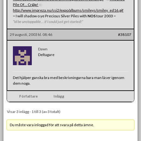
Pile Of… Cr@p!
:
:
:
:
:
http://www.impreza.nu/ssi2/expo/albums/smileys/smiley_ed16.gif
~ I will shadow o ye Precious Silver Piles with
NOS
tour 2003 ~
”Id be unstoppable… if I could just get started!”
29 augusti, 2003 kl. 08:46
#38107
Dawn
Deltagare
Det hjälper ganska bra med beskrivningarna bara man läser igenom
dem noga.
Författare
Inlägg
Visar 3 inlägg - 1 till 3 (av 3 totalt)
Du måste vara inloggad för att svara på detta ämne.