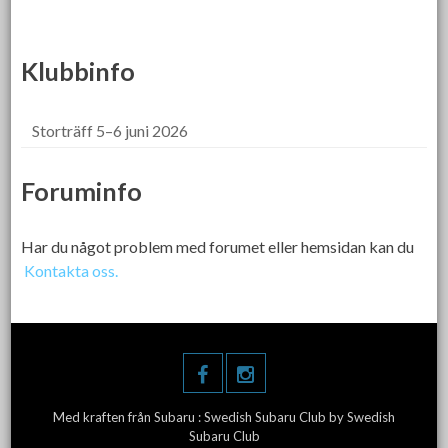
Klubbinfo
Storträff 5–6 juni 2026
Foruminfo
Har du något problem med forumet eller hemsidan kan du
Kontakta oss.
Med kraften från Subaru :
Swedish Subaru Club
by Swedish
Subaru Club