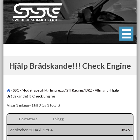
Skip
to
content
Swedish Subaru Club
För oss som älskar Subaru!
Hjälp Brådskande!!! Check Engine
›
SSC
›
Modellspecifikt
›
Impreza / STI Racing / BRZ
›
Allmänt
›
Hjälp
Brådskande!!! Check Engine
Visar 3 inlägg - 1 till 3 (av 3 totalt)
Författare
Inlägg
27 oktober, 2004 kl. 17:04
#669