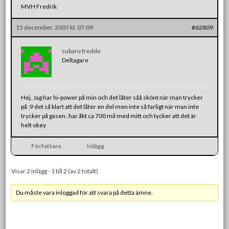
MVH Fredrik
15 december, 2007 kl. 07:09
#62809
subaru fredde
Deltagare
Hej. Jag har hi-power på min och det låter såå skönt när man trycker
på :9 det så klart att det låter en del men inte så farligt när man inte
trycker på gasen..har åkt ca 700 mil med mitt och tycker att det är
helt okey
Författare
Inlägg
Visar 2 inlägg - 1 till 2 (av 2 totalt)
Du måste vara inloggad för att svara på detta ämne.