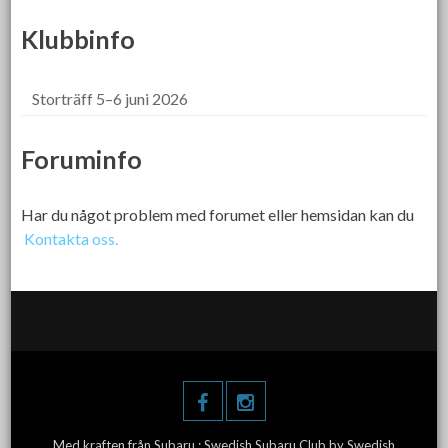
Klubbinfo
Storträff 5–6 juni 2026
Foruminfo
Har du något problem med forumet eller hemsidan kan du
Kontakta oss.
Med kraften från Subaru :
Swedish Subaru Club
by Swedish