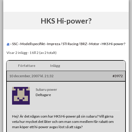
Skip
to
content
HKS Hi-power?
›
SSC
›
Modellspecifikt
›
Impreza / STI Racing / BRZ
›
Motor
›
HKS Hi-power?
Visar 2 inlägg - 1 till 2 (av 2 totalt)
Författare
Inlägg
10 december, 2007 kl. 21:32
#3972
Subaru power
Deltagare
Hej! Är det någon som har HKS Hi-power på sin subaru? Vill gärna
veta hur mycket det låter och om man som medlem får rabatt om
man köper ett hi-power avgas löst så att säga?