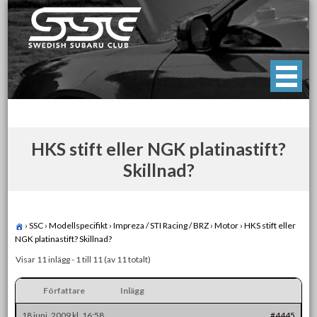
Skip
to
content
Swedish Subaru Club
För oss som älskar Subaru!
HKS stift eller NGK platinastift?
Skillnad?
›
SSC
›
Modellspecifikt
›
Impreza / STI Racing / BRZ
›
Motor
›
HKS stift eller
NGK platinastift? Skillnad?
Visar 11 inlägg - 1 till 11 (av 11 totalt)
Författare
Inlägg
18 juni, 2009 kl. 16:58
#4445