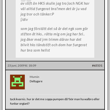
av stift än HKS skulle jag tro:)och NGK har
väl alltid fungerat bra?men det är ju vad
jag tror och tänker:P
[/div
som jag förstått det så är det ngk som gör
stiften åt hks.. rätta mig om jag har fel..
jag åker med jrm trimm därav har det
blivit hks tändstift och dom har fungerat
hur bra som hellst
23 juni, 2009 kl. 18:09
#65531
Mumin
Deltagare
tack kvarnis. hur är det me soppa pumpen då? bör man ha walbro eller
funkar orgianl?