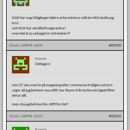
NGK har nog 100gånger bättre erfarenhet av stift än HKS skulle jag
tro:)
och NGK har väl alltid fungerat bra?
men det är ju vad jag tror och tänker:P
22 juni, 2009 kl. 16:35
#65530
Mumin
Deltagare
min GT ska snart in på mappning efter sommaren troligen och jrm
säger att jag behöver nya stifft. har 3tums från turbo och öppet filter
det är allt.
men ska jag behöva hks stifft för det?
23 juni, 2009 kl. 13:21
#65526
Kvarnis