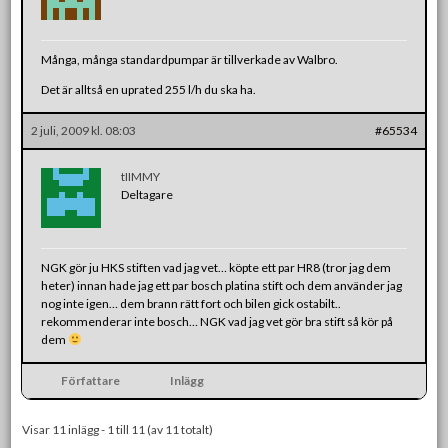
Många, många standardpumpar är tillverkade av Walbro.
Det är alltså en uprated 255 l/h du ska ha.
2 juli, 2009 kl. 08:03
#65534
tIIMMY
Deltagare
NGK gör ju HKS stiften vad jag vet… köpte ett par HR8 (tror jag dem
heter) innan hade jag ett par bosch platina stift och dem använder jag
nog inte igen… dem brann rätt fort och bilen gick ostabilt..
rekommenderar inte bosch… NGK vad jag vet gör bra stift så kör på
dem
Författare
Inlägg
Visar 11 inlägg - 1 till 11 (av 11 totalt)