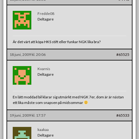
Fredde08
Deltagare
Är det värt att köpa HKS stift eller funkar NGK lika bra?
18 juni, 2009 kl. 20:06
#65525
Kvarnis
Deltagare
En lätt moddad bil klarar sig utmärkt med NGK 7er, dom är är nästan
ett lika måste som snapsen på midsommar
19 juni, 2009 kl. 17:57
#65533
kaakaa
Deltagare