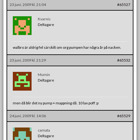
23 juni, 2009 kl. 21:04
#65527
Kvarnis
Deltagare
walbro är aldrig fel särskilt om org pumpen har några år på nacken.
23 juni, 2009 kl. 21:29
#65532
Mumin
Deltagare
men då blir det ny pump + mappning då. 10 lax poff :p
24 juni, 2009 kl. 14:06
#65529
camata
Deltagare