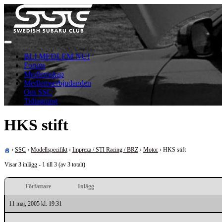
Skip
to
content
För oss som älskar Subaru!
Swedish Subaru Club
BLI MEDLEM NU!
Forum
Medlemskap
Medlemserbjudanden
Om SSC
Tidtagning
HKS stift
›
SSC
›
Modellspecifikt
›
Impreza / STI Racing / BRZ
›
Motor
›
HKS stift
Visar 3 inlägg - 1 till 3 (av 3 totalt)
Författare
Inlägg
11 maj, 2005 kl. 19:31