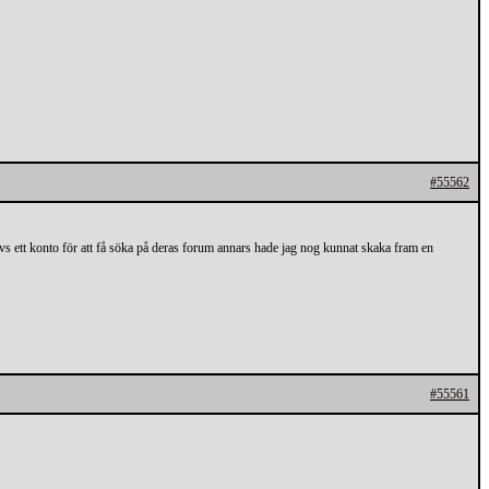
#55562
vs ett konto för att få söka på deras forum annars hade jag nog kunnat skaka fram en
#55561