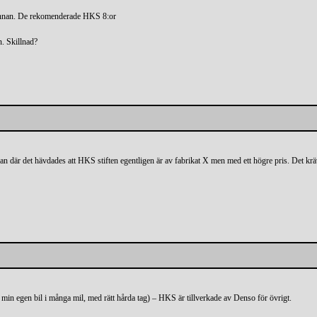
t innan. De rekomenderade HKS 8:or
n. Skillnad?
an där det hävdades att HKS stiften egentligen är av fabrikat X men med ett högre pris. Det krä
i min egen bil i många mil, med rätt hårda tag) – HKS är tillverkade av Denso för övrigt.