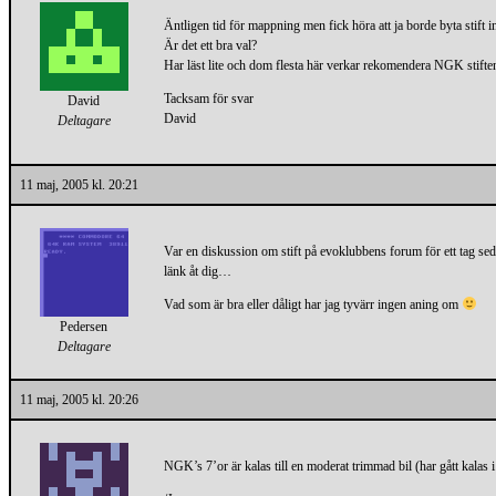
Äntligen tid för mappning men fick höra att ja borde byta stif
Är det ett bra val?
Har läst lite och dom flesta här verkar rekomendera NGK stifte
Tacksam för svar
David
David
Deltagare
11 maj, 2005 kl. 20:21
Var en diskussion om stift på evoklubbens forum för ett tag sed
länk åt dig…
Vad som är bra eller dåligt har jag tyvärr ingen aning om
Pedersen
Deltagare
11 maj, 2005 kl. 20:26
NGK’s 7’or är kalas till en moderat trimmad bil (har gått kalas 