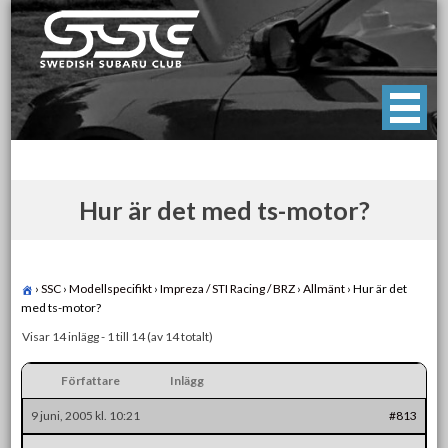
Skip
to
content
Swedish Subaru Club
För oss som älskar Subaru!
Hur är det med ts-motor?
›
SSC
›
Modellspecifikt
›
Impreza / STI Racing / BRZ
›
Allmänt
›
Hur är det
med ts-motor?
Visar 14 inlägg - 1 till 14 (av 14 totalt)
Författare
Inlägg
9 juni, 2005 kl. 10:21
#813