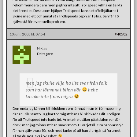
rekommendera dem men jag tror inte att Trollspeed vill ha en åsikt i
det ärendet. Dessutom hjälper Trollspeed kanske toffelhjältarna i
Skåne med ett och annat så i Trollspeeds ögon är TS bra. Sen får TS
själva stå för eventuella problem.
10 juni, 2005 kl. 07:54
#40582
Niklas
Deltagare
men jag skulle vilja ha lite svar från folk
som har lämmnat bilen där
hehe
kasnke inte finns några
Den enda jag känner till i klubben som lämnat in sin bil för mappning
där är Erik Szanto. Jag har för mig att hans bil skickades dit. Troligen
för att Trollspeed inte hade tid. Är inte helt säker på att bilen var där
dock, men jag minns att han snackat om TS varjefall. Om han var nöjd
får han själv svara för, och med tanke på att han aldrig är på forumet
så får du nog leva i ovisshet.