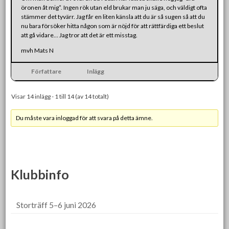
öronen åt mig”. Ingen rök utan eld brukar man ju säga, och väldigt ofta
stämmer det tyvärr. Jag får en liten känsla att du är så sugen så att du
nu bara försöker hitta någon som är nöjd för att rättfärdiga ett beslut
att gå vidare… Jag tror att det är ett misstag.
mvh Mats N
Författare
Inlägg
Visar 14 inlägg - 1 till 14 (av 14 totalt)
Du måste vara inloggad för att svara på detta ämne.
Klubbinfo
Storträff 5–6 juni 2026