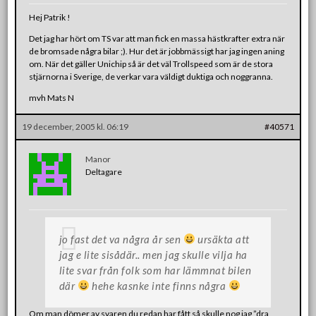
Hej Patrik !
Det jag har hört om TS var att man fick en massa hästkrafter extra när
de bromsade några bilar ;). Hur det är jobbmässigt har jag ingen aning
om. När det gäller Unichip så är det väl Trollspeed som är de stora
stjärnorna i Sverige, de verkar vara väldigt duktiga och noggranna.
mvh Mats N
19 december, 2005 kl. 06:19
#40571
Manor
Deltagare
jo fast det va några år sen
ursäkta att
jag e lite sisådär.. men jag skulle vilja ha
lite svar från folk som har lämmnat bilen
där
hehe kasnke inte finns några
Om man dömer av svaren du redan har fått så skulle nog jag ”dra