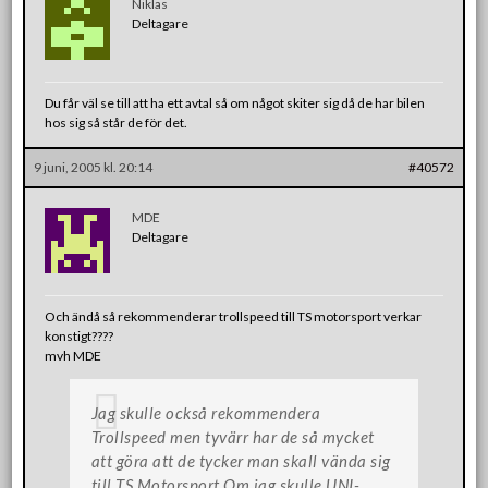
Niklas
Deltagare
Du får väl se till att ha ett avtal så om något skiter sig då de har bilen
hos sig så står de för det.
9 juni, 2005 kl. 20:14
#40572
MDE
Deltagare
Och ändå så rekommenderar trollspeed till TS motorsport verkar
konstigt????
mvh MDE
Jag skulle också rekommendera
Trollspeed men tyvärr har de så mycket
att göra att de tycker man skall vända sig
till TS Motorsport.Om jag skulle UNI-