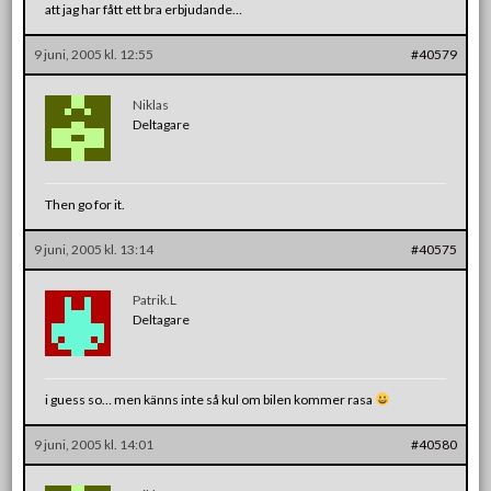
att jag har fått ett bra erbjudande…
9 juni, 2005 kl. 12:55
#40579
Niklas
Deltagare
Then go for it.
9 juni, 2005 kl. 13:14
#40575
Patrik.L
Deltagare
i guess so… men känns inte så kul om bilen kommer rasa
9 juni, 2005 kl. 14:01
#40580