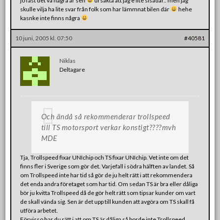
jo fast det va några år sen
ursäkta att jag e lite sisådär.. men jag
skulle vilja ha lite svar från folk som har lämmnat bilen där
hehe
kasnke inte finns några
10 juni, 2005 kl. 07:50
#40581
Niklas
Deltagare
Och ändå så rekommenderar trollspeed
till TS motorsport verkar konstigt????mvh
MDE
Tja, Trollspeed fixar UNIchip och TS fixar UNIchip. Vet inte om det
finns fler i Sverige som gör det. Varjefall i södra hälften av landet. Så
om Trollspeed inte har tid så gör de ju helt rätt i att rekommendera
det enda andra företaget som har tid. Om sedan TS är bra eller dåliga
bör ju kvitta Trollspeed då de gör helt rätt som tipsar kunder om vart
de skall vända sig. Sen är det upp till kunden att avgöra om TS skall få
utföra arbetet.
Förvisso har du rätt i att om TS är dåliga så borde inte Trollspeed