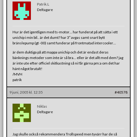
Patrik.L
Deltagare
Hur är det igentligen med ts-motor… har funderat på att sätta i ett
unichip i min bil.. är det dumt? har 3″ avgas samt snart bytt
bränslepump (gt -00) samt funderar på frontmatad intercooler…
är dem duktiga på att mappa unichip och det är endast deras
bänknings metoder som inte är så bra… eller är det allt med dem? jag
är inte ute efter officiel skitkastning så ni får gärna pm:a om det har
hänt något brutalt!
/MVH
patrik
9 juni, 2005 kl. 12:35
#40578
Niklas
Deltagare
Jag skulle också rekommendera Trollspeed men tyvärr har de så