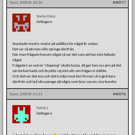
9 juni, 2005 kl. 20:16
#40577
Stefan Palm
Deltagare
Snackade med ts-motor på vallåkra för något år sedan.
Det var så att man ville springa därifrån.
När man frågade honom något så var det som att han inte fattade
något.
Frågade t,ex vad en ”chipning” skulle kosta, då ger han oss pris på det
värsta han hade och brydde sej inte alls om frågan vi ställde.
Och det var det ena och det tredje med den firman så vi gick bara
därifrån och lad våra pengar på några som bryr sej om sina kunder.
9 juni, 2005 kl. 21:21
#40576
Patrik.L
Deltagare