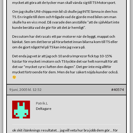
mycket att göra att de tycker man skall vända sig till TS Motorsport.
Om jag skulle UNI-chippa min bil så skulle jag INTE lämna in den hos
TS. En ringde till dem och frågade vad de gjorde med bilen om man
skulle ha en viss mod. Då svarade den anställde ”att de självklart inte
kunde berätta vad de gör för att det är hemligt”.
Dessutom har det rasats ett par motorer när de byggt, mappat och
bänkat. Sen om det beror på förarbetet innan bilarna kom till TS eller
om de gjort något fel på TS kan inte jag svara på.
Det enda jag vet är att jag och 10 andra Imprezor fick typ 10-15%
hästar för mycket i motorn och TS tyckte det var helt normalt för att
det var ”mycket syre i luften den dagen”. Det ger inte mig alltför
mycket förtroende för dem. Men de har säkert nöjda kunder också.
9 juni, 2005 kl. 12:52
#40574
Patrik.L
Deltagare
ok skit i bänknings resultatet… jag vill veta hur bra jobb dem gör… för