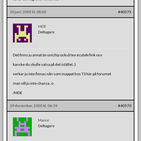
10 juni, 2005 kl. 08:03
#40573
MDE
Deltagare
Det finns ju annat än unichip också tex ecutek/link osv.
kanske du skulle satsa på det istället.;)
verkar ju inte finnas nån som mappat hos TS här på forumet
man vill ju inte chansa.:o
/MDE
19 december, 2005 kl. 06:19
#40570
Manor
Deltagare