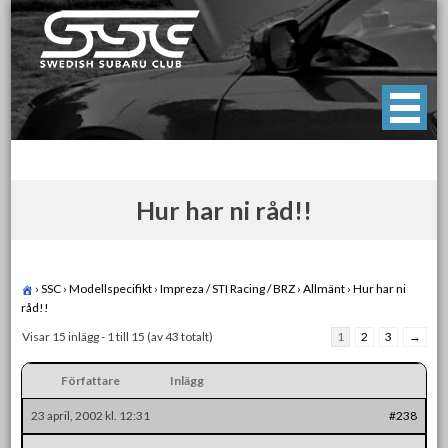
Skip
to
content
Swedish Subaru Club
För oss som älskar Subaru!
Hur har ni råd!!
›
SSC
›
Modellspecifikt
›
Impreza / STI Racing / BRZ
›
Allmänt
›
Hur har ni
råd!!
Visar 15 inlägg - 1 till 15 (av 43 totalt)
1
2
3
→
Författare
Inlägg
23 april, 2002 kl. 12:31
#238