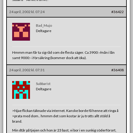
24 april, 2002 kl. 07:24
#36422
Bad_Mujo
Deltagare
Hmmm man får ta sig råd som de flesta säger. Ca 3900:-/mån i lån
samt 9000:- i försäkring (kommer dock att öka).
24 april, 2002 kl. 07:31
#36408
Subbarist
Deltagare
>Njae flickan täknade via internet. Kanske borde få henne att ringa å
>prata med dom.. hmmm det som kostar är ju trotts allt stöld å
brand.
Min dtår på tjejen och hon är 23 bast, vi bor i en sunkig söderförort,