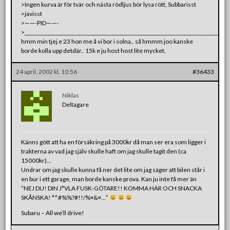
>Ingen kurva är för tvär och nästa rödljus bör lysa rött, Subbarisst
>javisst
>——-PID——-
>_______________________________________________________________________________
hmm min tjej e 23 hon me å vi bor i solna.. så hmmm joo kanske
borde kolla upp detdär.. 15k e ju host host lite mycket.
24 april, 2002 kl. 10:56
#36433
Niklas
Deltagare
Känns gött att ha en försäkring på 3000kr då man ser era som ligger i
trakterna av vad jag själv skulle haft om jag skulle tagit den (ca
15000kr)…
Undrar om jag skulle kunna få ner det lite om jag säger att bilen står i
en bur i ett garage, man borde kanske prova. Kan ju inte få mer än
”NEJ DU! DIN J*VLA FUSK-GÖTARE!! KOMMA HÄR OCH SNACKA
SKÅNSKA! *^#%%?#!!/%¤&¤…”
Subaru – All we’ll drive!