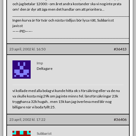
och jag betalar 12000:- om året andra kostander ska vi nog inte prata
om! den är dyr att äga men det handlar om att prioritera…
________________________________________________________________________________
Ingen kurva är för tvär och nästa rödljus bör lysa rött, Subbarisst
javisst
——-PID——-
________________________________________________________________________________
23 april, 2002 kl. 16:50
#36413
Imp
Deltagare
vi kollade med alla bolag vi kunde hitta ok:s försäkring eller va de nu
va skulle kosta mig 29k om jag inte minns fel. länsförsäkringar 23k
trygghansa 32k hugah.. men 15k kan jag överleva med blir nog
billigare när vi boda fyllt 25.
23 april, 2002 kl. 17:22
#36406
Subbarist