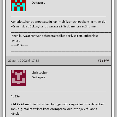
Deltagare
Konstigt… har du angett att du har imobilizer och godkänt larm, att du
kör minsta sträckan, har du garage så får du ner priset änu mer…
________________________________________________________________________________
Ingen kurva är för tvär och nästa rödljus bör lysa rött, Subbarisst
javisst
——-PID——-
________________________________________________________________________________
23 april, 2002 kl. 17:35
#36399
christopher
Deltagare
fraSSe
Råd å´råd, man blir hel enkelt tvungen att ta sig råd när man blivit fast
Tänk dig i stället att inte köpa en Impreza, och inte själv få känna
känslan