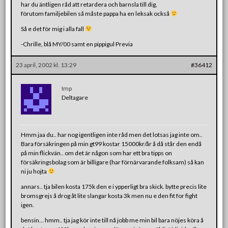
har du äntligen råd att retardera och barnsla till dig,
förutom familjebilen så måste pappa ha en leksak också
Så e det för mig i alla fall
-Chrille, blå MY/00 samt en pippigul Previa
23 april, 2002 kl. 13:29
#36412
Imp
Deltagare
Hmm jaa du.. har nog igentligen inte råd men det lotsas jag inte om..
Bara försäkringen på min gt99 kostar 15000kr/år å då står den endå
på min flickvän.. om det är någon som har ett bra tipps on
försäkringsbolag som är billigare (har förnärvarande folksam) så kan
ni ju hojta
annars.. tja bilen kosta 175k den e i ypperligt bra skick. bytte precis lite
bromsgrejs å drog åt lite slangar kosta 3k men nu e den fit for fight
igen.
bensin… hmm.. tja jag kör inte till nå jobb me min bil bara nöjes köra å