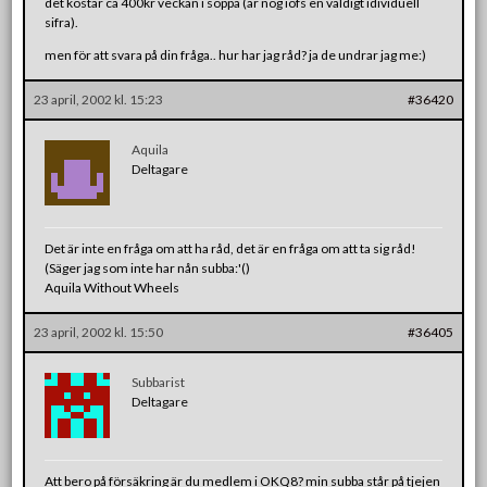
det kostar ca 400kr veckan i soppa (är nog iofs en väldigt idividuell
sifra).
men för att svara på din fråga.. hur har jag råd? ja de undrar jag me:)
23 april, 2002 kl. 15:23
#36420
Aquila
Deltagare
Det är inte en fråga om att ha råd, det är en fråga om att ta sig råd!
(Säger jag som inte har nån subba:'()
Aquila Without Wheels
23 april, 2002 kl. 15:50
#36405
Subbarist
Deltagare
Att bero på försäkring är du medlem i OKQ8? min subba står på tjejen