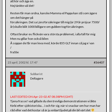
att kör och äga en.
Nej tänkte väl det!
Resten får man ordna, kanske Mamma el Pappa kan stå som ägare
om det hänger på
försäkringen. Det sa Länsförsäkringar till mig (är 29 år pröjsar 7500/
år)skulle bilit 1000 billigare om gubben tog försäkringen.
Oftast brukar ev. flickvän vara största problemet, i alla fall för mig
Men nu gillar hon också bilen
Å soppan de får man leva med, körde 855 GLT innan så jag e´van
/
fraSSe
23 april, 2002 kl. 17:47
#36407
Subbarist
Deltagare
LAST EDITED ON Apr-23-02 AT 08:38PM (GMT)
Tjena frasse! vad gillade du den trevliga demonstrationen vi åkte
förbi efter sjöhistoriska… i och för sig, när vi snackar om hur man har
råd eller vad det kostar så är ju enbart ljudet på din bil värt det