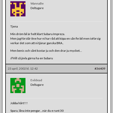
WannaBe
Deltagare
Tjena
Min dröm bil är helt klart Subaru Impreza.
Men jag förstår itne hur ni har råd att köpa en sån fin bil men ioförsig
verkar det som att ni tjänar ganska BRA..
Men benis och sånt kostar ju och den drar ju mycket…
///Vill så jävla gärna ha en Subaru
23 april, 2002 kl. 12:42
#36409
Evildead
Deltagare
Jobba hårt!!!
Spara, låna inte pengar…när du e runt 30