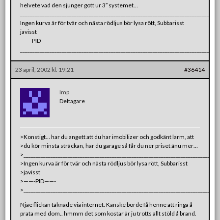
helvete vad den sjunger gott ur 3″ systemet…
________________________________________________________________________________
Ingen kurva är för tvär och nästa rödljus bör lysa rött, Subbarisst
javisst
——-PID——-
________________________________________________________________________________
23 april, 2002 kl. 19:21
#36414
Imp
Deltagare
>Konstigt… har du angett att du har imobilizer och godkänt larm, att
>du kör minsta sträckan, har du garage så får du ner priset änu mer…
>_______________________________________________________________________________
>Ingen kurva är för tvär och nästa rödljus bör lysa rött, Subbarisst
>javisst
>——-PID——-
>_______________________________________________________________________________
Njae flickan täknade via internet. Kanske borde få henne att ringa å
prata med dom.. hmmm det som kostar är ju trotts allt stöld å brand.