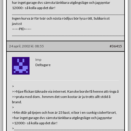
har inget garage dvs sämsta tänkbara utgångsläge och jag pyntar
12000:- så kolla upp det där!
________________________________________________________________________________
Ingen kurva är för tvär och nästa rödljus bör lysa rött, Subbarisst
javisst
——-PID——-
________________________________________________________________________________
24 april, 2002 kl. 08:55
#36415
Imp
Deltagare
>
>>Njae flickan täknade via internet. Kanske borde få henne att ringa å
>>prata med dom.. hmmm det som kostar är ju trotts allt stöld å
brand.
>
>Min dtår på tjejen och hon är 23 bast, vi bor i en sunkig söderförort,
>har inget garage dvs sämsta tänkbara utgångsläge och jag pyntar
>12000:- så kolla upp det där!
>_______________________________________________________________________________