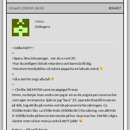
24 april, 2002 kl. 06:00
#36427
Niklas
Deltagare
>Jobba hårt!!!
>
>Spara, låna inte pengar…när du e runt 30
>har du äntligen råd att retardera och barnsla till dig,
>förutom familjebilen så måste pappa ha en leksak också
>
>Så e det för mig i alla fall
>
>-Chrille, blå MY/00 samt en pippigul Previa
Hmm, nu börjar man undra om jag är en av de yngsta personerna här
som äger en Impreza. Själv är jag ”bara” 23, sparade ihop till insatsen
på 42k, tog ett lån på resten och lät päronen ta försäkringen. Ca
3500kr/mån i lån, ca 250kr/mån (3000kr/år) i försäkring, sen allt från
0-1000kr/mån på bensin beroende på hur skoj man har. Det blir några
slantar men så har man ju också ett IT-jobb!
Subaru – All we’ll drive!