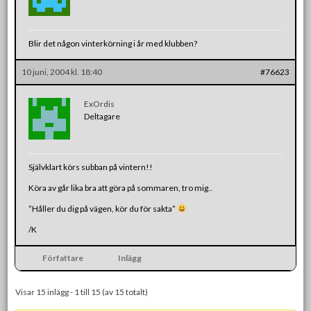
Blir det någon vinterkörning i år med klubben?
10 juni, 2004 kl. 18:40
#76623
ExOrdis
Deltagare
Självklart körs subban på vintern!!
Köra av går lika bra att göra på sommaren, tro mig..
”Håller du dig på vägen, kör du för sakta”
/K
Författare
Inlägg
Visar 15 inlägg - 1 till 15 (av 15 totalt)