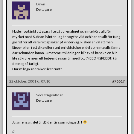
Dawn
Deltagare
Hade nog tänkt att spara lite på adrenalinet och inte köra allt för
mycket med Subban i vinter. Jag är nog för vild och har en allt för tung
gasfot för att vara riktigt säker på vinterväg. Risken är väl att man
lägger bilen i ett dike eller runt en lyktstolpe el dyl som inte alls fanns
där sekunden innan. Om förarutbildningen blir av så kanske en blir
lite säkrare men ett beteende som är medfött (NEED 4 SPEED!!) är
det nog så farligt.
Hur många andra kör året runt?
22 oktober, 2001 kl. 07:10
#76617
SecretAgentMan
Deltagare
Jajamensan, det är då den är som roligast!!!
/J