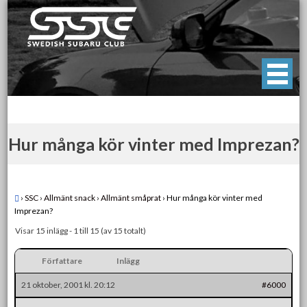
Skip
to
content
Swedish Subaru Club
För oss som älskar Subaru!
Hur många kör vinter med Imprezan?
›
SSC
›
Allmänt snack
›
Allmänt småprat
›
Hur många kör vinter med
Imprezan?
Visar 15 inlägg - 1 till 15 (av 15 totalt)
Författare
Inlägg
21 oktober, 2001 kl. 20:12
#6000