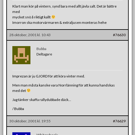
Klart man kör på vintern, synd bara med allt jävla salt. Det är bättre
med
mycket snö å riktigt kallt
Imorron ska motorvärmaren & extraljusen monteras hehe
28 oktober, 2001 kl. 10:43
#76630
Bubba
Deltagare
Imprezan är ju GJORD för att köra vinter med.
Men man måsta kanske vara Norrlänning för att kunna handskas
med det
Jag tänker skaffa rallydubbade däck…
/ Bubba
30 oktober, 2001 kl. 19:55
#76629
Whitewheels