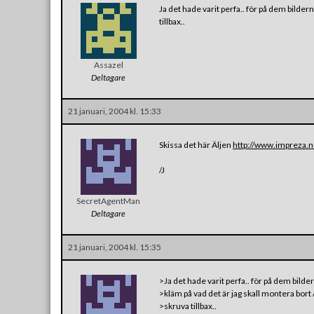
Ja det hade varit perfa.. för på dem bildern
tillbax..
Assazel
Deltagare
21 januari, 2004 kl. 15:33
Skissa det här Äljen
http://www.impreza.n
/J
SecretAgentMan
Deltagare
21 januari, 2004 kl. 15:35
>Ja det hade varit perfa.. för på dem bilder
>kläm på vad det är jag skall montera bort /
>skruva tillbax..