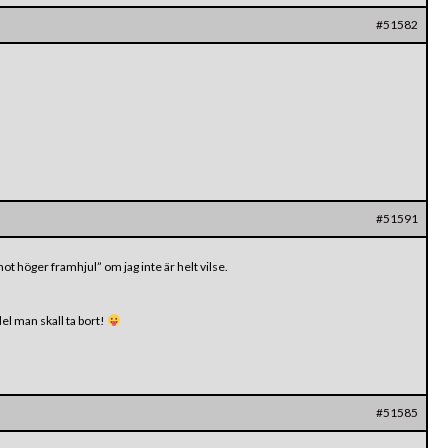
#51582
#51591
mot höger framhjul” om jag inte är helt vilse.
del man skall ta bort!
#51585