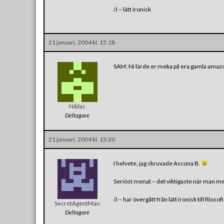
/J – lätt ironisk
21 januari, 2004 kl. 15:18
SAM: Ni lärde er meka på era gamla amazo
Niklas
Deltagare
21 januari, 2004 kl. 15:20
I helvete, jag skruvade Ascona B.
Seriöst menat – det viktigaste när man mec
/J – har övergått från lätt ironisk till filosof
SecretAgentMan
Deltagare