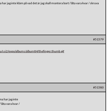
a har jag inte kläm på vad det är jag skall montera bort / låta vara kvar / skruva
#51579
u/ssi2/expo/albums/album84/thefinger.thumb.gif
#51580
na har jag inte
 låta vara kvar /