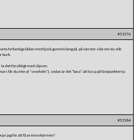
#51576
arta fyrkantiga lådan med tjock gummislang på, på vänster sida om du står
r burk.
ta det försiktigt med clipsen.
rs får du inte ut ”snorkeln”), sedan är det ”bara” att lossa på fästpunkterna
#51584
jar jag för att få av inneskärmen?