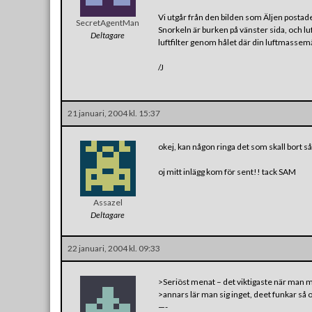
Vi utgår från den bilden som Äljen posta
SecretAgentMan
Snorkeln är burken på vänster sida, och luf
Deltagare
luftfilter genom hålet där din luftmassemät
/J
21 januari, 2004 kl. 15:37
okej, kan någon ringa det som skall bort s
oj mitt inlägg kom för sent!! tack SAM
Assazel
Deltagare
22 januari, 2004 kl. 09:33
>Seriöst menat – det viktigaste när man m
>annars lär man sig inget, deet funkar så 
—-