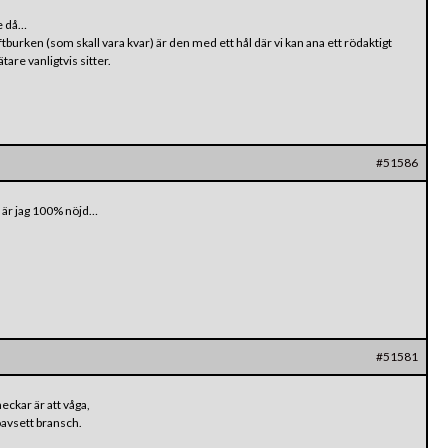
de då…
tburken (som skall vara kvar) är den med ett hål där vi kan ana ett rödaktigt
are vanligtvis sitter.
#51586
å är jag 100% nöjd…
#51581
eckar är att våga,
oavsett bransch.