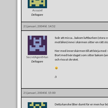
Assazel
Deltagare
21 januari, 2004 kl. 14:52
Svår att missa…bakom luftburken (stora sv
mot bilen) inne i skärmen sitter en rätt sto
Ner med innerskärmen till att börja med – 
Bort med tvärstaget som sitter bakom (anna
SecretAgentMan
och riva ut skrotet.
Deltagare
/J
21 januari, 2004 kl. 15:00
Detta kanske låter dumt för er men hur bör