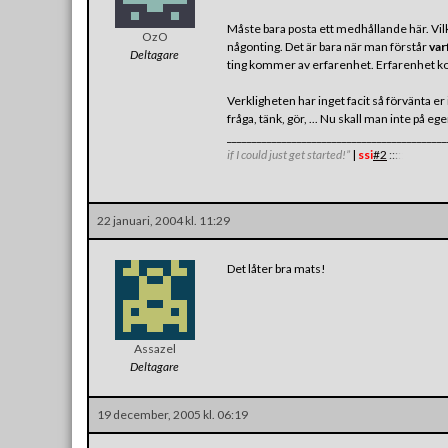
Måste bara posta ett medhållande här. Vilke
OzO
någonting. Det är bara när man förstår
var
Deltagare
ting kommer av erfarenhet. Erfarenhet kom
Verkligheten har inget facit så förvänta er i
fråga, tänk, gör, ... Nu skall man inte på eg
___________________________________________
if I could just get started!”
|
ssi
#2
:
:
:
:
:
22 januari, 2004 kl. 11:29
Det låter bra mats!
Assazel
Deltagare
19 december, 2005 kl. 06:19