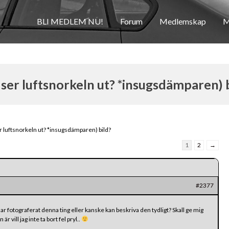
BLI MEDLEM NU!
Forum
Medlemskap
M
ser luftsnorkeln ut? *insugsdämparen) 
r luftsnorkeln ut? *insugsdämparen) bild?
1
2
→
#2377
 fotograferat denna ting eller kanske kan beskriva den tydligt? Skall ge mig
r vill jag inte ta bort fel pryl..