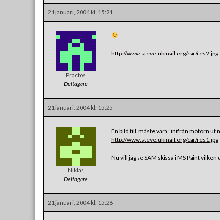
21 januari, 2004 kl. 15:21
http://www.steve.ukmail.org/car/res2.jpg
Practos
Deltagare
21 januari, 2004 kl. 15:25
En bild till, måste vara ”inifrån motorn ut 
http://www.steve.ukmail.org/car/res1.jpg
Nu vill jag se SAM skissa i MS Paint vilken 
Niklas
Deltagare
21 januari, 2004 kl. 15:26