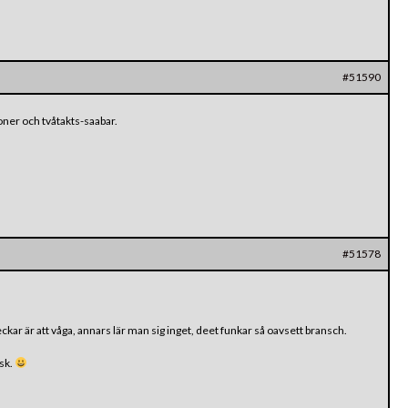
#51590
ner och tvåtakts-saabar.
#51578
kar är att våga, annars lär man sig inget, deet funkar så oavsett bransch.
isk.