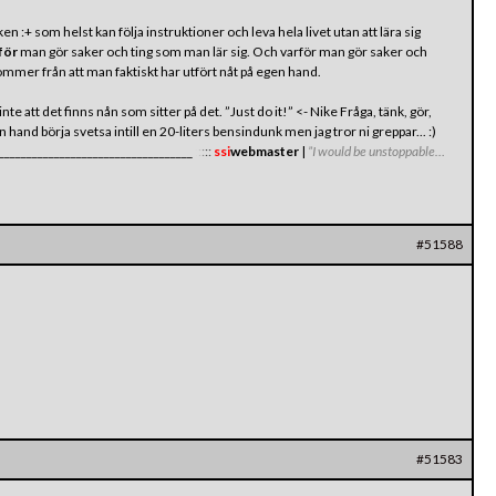
n :+ som helst kan följa instruktioner och leva hela livet utan att lära sig
för
man gör saker och ting som man lär sig. Och varför man gör saker och
mer från att man faktiskt har utfört nåt på egen hand.
nte att det finns nån som sitter på det. ”Just do it!” <- Nike Fråga, tänk, gör,
en hand börja svetsa intill en 20-liters bensindunk men jag tror ni greppar... :)
____________________________________
:
:
:
:
:
ssi
webmaster
|
”I would be unstoppable…
#51588
#51583