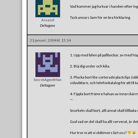
Vad kommer jag ha kvar i handen efter ingre
Tack annars Sam för en bra förklaring.
Assazel
Deltagare
21 januari, 2004 kl. 15:14
1. Upp med bilen på pallbockar, av med hö
2. Böj dig under och kika.
3. Plocka bort lite sorterade plastclips (
SecretAgentMan
sidavbitare, och telefonkatalog för att få ta
Deltagare
4. Fippla bort främre halvan av innerskärme
—
Snorkeln skall bort, allt annat skall tillbaka 
Gud vad en del skall ha allt serverat, är d
Hur tror ni att vi oldtimers lärt oss?