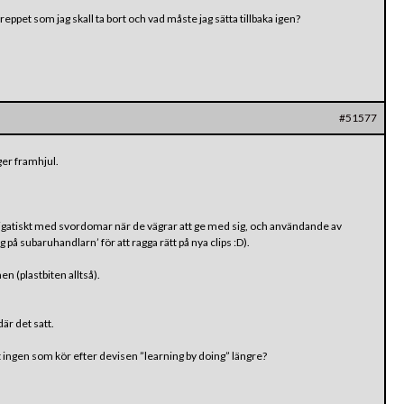
ppet som jag skall ta bort och vad måste jag sätta tillbaka igen?
#51577
ger framhjul.
obligatiskt med svordomar när de vägrar att ge med sig, och användande av
g på subaruhandlarn’ för att ragga rätt på nya clips :D).
n (plastbiten alltså).
där det satt.
et ingen som kör efter devisen ”learning by doing” längre?