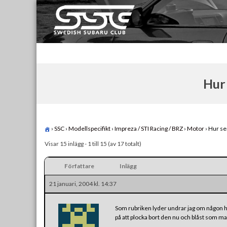
Skip
to
content
Swedish Subaru Club
För oss som älskar Subaru!
Hur 
›
SSC
›
Modellspecifikt
›
Impreza / STI Racing / BRZ
›
Motor
›
Hur se
Visar 15 inlägg - 1 till 15 (av 17 totalt)
Författare
Inlägg
21 januari, 2004 kl. 14:37
Som rubriken lyder undrar jag om någon har
på att plocka bort den nu och blåst som man ä