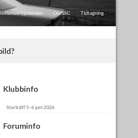
edlemserbjudanden
Om SSC
Tidtagning
bild?
Klubbinfo
Storträff 5–6 juni 2026
Foruminfo