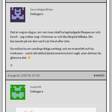
SecretAgentMan
Deltagare
Det är nog en dag ur, en i om man skall ha lagstadgade fikapauser och
lunch – jag snittar nog ~3 timmar ur och lika lång tid tillbaka, lite
beroende på om den varit isär förut eller inte.
Du måste ha en samling riktiga verktyg, och en motorlyft och ha
mekvana – samt rätt attityd (jävlaranamma kort sagt), utan det kan du
glömma det.
/J
8 augusti, 2007 kl. 07:23
#44330
locko99
Deltagare