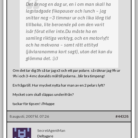
Det är nog en dag ur, en i om man skall ha
lagstadgade fikapauser och lunch – jag
snittar nog ~3 timmar ur och lika lång tid
tillbaka, lite beroende på om den varit
isär förut eller inte.Du måste ha en
samling riktiga verktyg, och en motorlyft
och ha mekvana – samt rätt attityd
(jävlaranamma kort sagt), utan det kan du
glömma det. :)/J
Om det tar dig 3h så tar jag x3 och ett par polare. så räknar jag 9h ur
9h i och 3-4 mc donalds mål till polarna…blir bra timpeng!
En fråga till. Hur mycket nytta har man av en 2 pelars lyft?
Mycket som skall släppas underifrån?
tackar för tipsen! //Mappe
8 augusti, 2007 kl. 07:26
#44328
SecretAgentMan
Deltagare