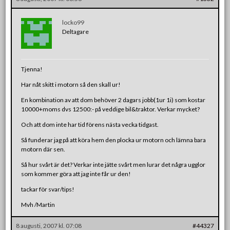
locko99
Deltagare
Tjenna!
Har nåt skitt i motorn så den skall ur!
En kombination av att dom behöver 2 dagars jobb(1ur 1i) som kostar
10000+moms dvs 12500:- på veddige bil&traktor. Verkar mycket?
Och att dom inte har tid förens nästa vecka tidgast.
Så funderar jag på att köra hem den plocka ur motorn och lämna bara
motorn där sen.
Så hur svårt är det? Verkar inte jätte svårt men lurar det några ugglor
som kommer göra att jag inte får ur den!
tackar för svar/tips!
Mvh /Martin
8 augusti, 2007 kl. 07:08
#44327