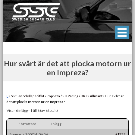
Skip
to
content
Swedish Subaru Club
För oss som älskar Subaru!
Hur svårt är det att plocka motorn ur
en Impreza?
›
SSC
›
Modellspecifikt
›
Impreza / STI Racing / BRZ
›
Allmänt
›
Hur svårt är
det att plocka motorn ur en Impreza?
Visar 6 inlägg - 1 till 6 (av 6 totalt)
Författare
Inlägg
8 augusti, 2007 kl. 06:56
#1332