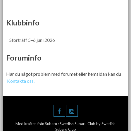
Klubbinfo
Storträff 5–6 juni 2026
Foruminfo
Har du något problem med forumet eller hemsidan kan du
Kontakta oss.
Med kraften från Subaru :
Swedish Subaru Club
by Swedish
Subaru Club