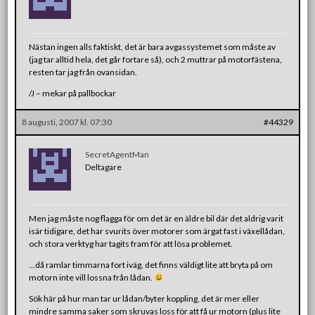
Nästan ingen alls faktiskt, det är bara avgassystemet som måste av
(jag tar alltid hela, det går fortare så), och 2 muttrar på motorfästena,
resten tar jag från ovansidan.
/J – mekar på pallbockar
8 augusti, 2007 kl. 07:30
#44329
SecretAgentMan
Deltagare
Men jag måste nog flagga för om det är en äldre bil där det aldrig varit
isär tidigare, det har svurits över motorer som ärgat fast i växellådan,
och stora verktyg har tagits fram för att lösa problemet.
…då ramlar timmarna fort iväg, det finns väldigt lite att bryta på om
motorn inte vill lossna från lådan.
Sök här på hur man tar ur lådan/byter koppling, det är mer eller
mindre samma saker som skruvas loss för att få ur motorn (plus lite