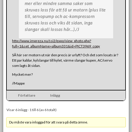
mer eller mindre samma saker som
skruvas loss för att få ur motorn (plus lite
till, servopump och ac-kompressorn
skruvas loss och viks åt sidan, inga
slangar skall lossas här…)./J
http://www.impreza.nu/ssi2/expo/view_photo.php?
full=1&set_albumName=album331&id=PICT3969_copy
SÅ här ser motorn ut när den precis är urlyft? Och det som losats är?
Ett par kablar, kylslangar till kylet, värme slangar kupen, AC/servo
som lagts åt sidan.
Mycket mer?
//Mappe
Författare
Inlägg
Visar 6 inlägg - 1 till 6 (av 6 totalt)
Du måste vara inloggad för att svara på detta ämne.