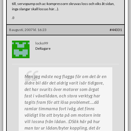
till, servopump och ac-kompressorn skruvas loss och viks åt sidan,
inga slangar skall lossas här…).
/J
8 augusti, 2007 kl. 16:23
#44331
locko99
Deltagare
Men jag måste nog flagga för om det är en
äldre bil där det aldrig varit isär tidigare,
det har svurits över motorer som ärgat
fast i växellådan, och stora verktyg har
tagits fram för att lösa problemet….då
ramlar timmarna fort iväg, det finns
väldigt lite att bryta på om motorn inte
vill lossna från lådan. :DSök här på hur
man tar ur lådan/byter koppling, det är