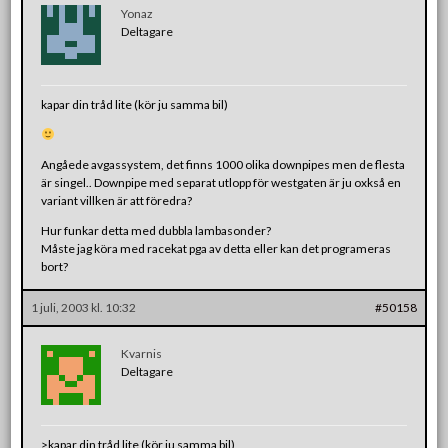
Yonaz
Deltagare
kapar din tråd lite (kör ju samma bil)
Angåede avgassystem, det finns 1000 olika downpipes men de flesta
är singel.. Downpipe med separat utlopp för westgaten är ju oxkså en
variant villken är att föredra?
Hur funkar detta med dubbla lambasonder?
Måste jag köra med racekat pga av detta eller kan det programeras
bort?
1 juli, 2003 kl. 10:32
#50158
Kvarnis
Deltagare
>kapar din tråd lite (kör ju samma bil)