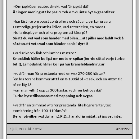
>Om jag köper ecutec direkt, vad får jag då då?
Är ingen mening att köpa Ecutek om du inte byt avgas&filter
>har läst lite om boost controllers och sådant, verkar ju vara
>rätt roliga grejer att ha i bilen, vad är fördelen, en massa
>balla displayer och olika program att köra på?
Så att du vet vad som händer med bilen…, att pillra med laddtryck å
så utan att veta vad som händer kan bli dyrt !!
>vad är knock link och lambda mätare?
Knocklink håller koll på om motorn spikar(borde sitta i varje turbo
bil !!), Lambdalink håller koll på hur bränsleblandning är
>vad får man för prestanda med en wrx 270-280 hästar?
[en bra förare kommer att få en 0-100tid på ~5sek, och en 402m tid
på en låg 13
>om man vill nå upp ca 300 hästar, vad mer behövs då?
Turbo byte tillsamans med mappning och avgas.
>vad får en trimmad wrx för prestanda i lite högre farter, tex
>omkörning från 100-110 km/h?
Beror på vilken vxl du har i ;):P:D…har aldrig mätat..så jag vet inte..
1 juli, 2003 kl. 10:16
#50159