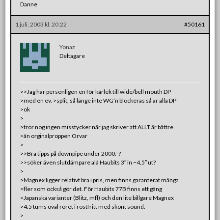
Danne
1 juli, 2003 kl. 20:22
#50161
Yonaz
Deltagare
>>Jag har personligen en för kärlek till wide/bell mouth DP
>med en ev. >split, så länge inte WG’n blockeras så är alla DP
>ok
>
>tror nog ingen misstycker när jag skriver att ALLT är bättre
>än orginalproppen Orvar
>
>>Bra tipps på downpipe under 2000:-?
>>söker även slutdämpare alá Haubits 3″ in ~4,5″ ut?
>
>Magnex ligger relativt bra i pris, men finns garanterat många
>fler som också gör det. För Haubits 77B finns ett gäng
>Japanska varianter (Blitz, mfl) och den lite billgare Magnex
>4.5 tums oval röret i rostfritt med skönt sound.
>