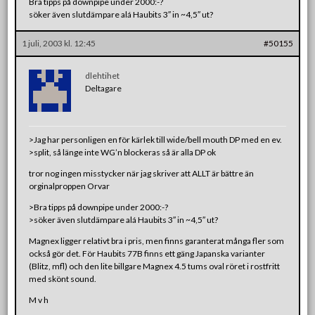
Bra tipps på downpipe under 2000:-?
söker även slutdämpare alá Haubits 3″ in ~4,5″ ut?
1 juli, 2003 kl. 12:45
#50155
dlehtihet
Deltagare
>Jag har personligen en för kärlek till wide/bell mouth DP med en ev.
>split, så länge inte WG’n blockeras så är alla DP ok
tror nog ingen misstycker när jag skriver att ALLT är bättre än
orginalproppen Orvar
>Bra tipps på downpipe under 2000:-?
>söker även slutdämpare alá Haubits 3″ in ~4,5″ ut?
Magnex ligger relativt bra i pris, men finns garanterat många fler som
också gör det. För Haubits 77B finns ett gäng Japanska varianter
(Blitz, mfl) och den lite billgare Magnex 4.5 tums oval röret i rostfritt
med skönt sound.
M v h