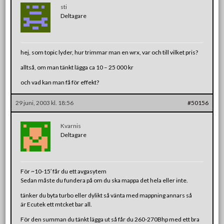
sti
Deltagare
hej, som topic lyder, hur trimmar man en wrx, var och till vilket pris?
alltså, om man tänkt lägga ca 10 – 25 000 kr
och vad kan man få för effekt?
29 juni, 2003 kl. 18:56
#50156
Kvarnis
Deltagare
För ~10-15′ får du ett avgasytem
Sedan måste du fundera på om du ska mappa det hela eller inte.
tänker du byta turbo eller dylikt så vänta med mappning annars så
är Ecutek ett mtcket bar all.
För den summan du tänkt lägga ut så får du 260-270Bhp med ett bra