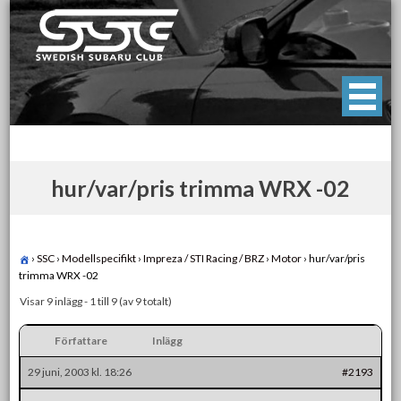
Skip
to
content
Swedish Subaru Club
För oss som älskar Subaru!
hur/var/pris trimma WRX -02
›
SSC
›
Modellspecifikt
›
Impreza / STI Racing / BRZ
›
Motor
›
hur/var/pris
trimma WRX -02
Visar 9 inlägg - 1 till 9 (av 9 totalt)
Författare
Inlägg
29 juni, 2003 kl. 18:26
#2193