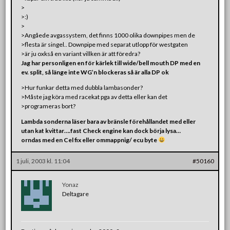
>
>:)
>
>Angåede avgassystem, det finns 1000 olika downpipes men de
>flesta är singel.. Downpipe med separat utlopp för westgaten
>är ju oxkså en variant villken är att föredra?
Jag har personligen en för kärlek till wide/bell mouth DP med en
ev. split, så länge inte WG’n blockeras så är alla DP ok
>Hur funkar detta med dubbla lambasonder?
>Måste jag köra med racekat pga av detta eller kan det
>programeras bort?
Lambda sonderna läser bara av bränsle förehållandet med eller
utan kat kvittar….fast Check engine kan dock börja lysa…
orndas med en Cel fix eller ommappnig/ ecu byte
1 juli, 2003 kl. 11:04
#50160
Yonaz
Deltagare