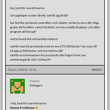
hej, tack för svaret Kvarnis
Om jag köper ecutec direkt, vad får jag då då?
har läst lite om boost controllers och sådant, verkar ju vara rätt roliga
grejer att ha i bilen, vad är fördelen, en massa balla displayer och olika
program att köra på?
vad är knock link och lambda mätare?
vad får man för prestanda med en wrx 270-280 hästar? om man vill
nå upp ca 300 hästar, vad mer behövs då?
vad får en trimmad wrx för prestanda i lite högre farter, tex
omkörning från 100-110 km/h?
30 juni, 2003 kl. 14:41
#50157
Kvarnis
Deltagare
>hej, tack för svaret Kvarnis
Nemas Problemas