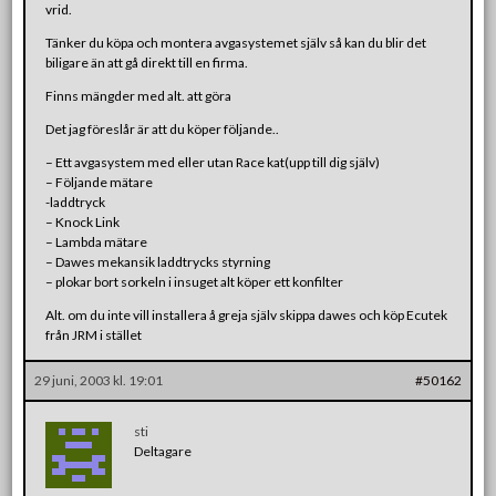
vrid.
Tänker du köpa och montera avgasystemet själv så kan du blir det
biligare än att gå direkt till en firma.
Finns mängder med alt. att göra
Det jag föreslår är att du köper följande..
– Ett avgasystem med eller utan Race kat(upp till dig själv)
– Följande mätare
-laddtryck
– Knock Link
– Lambda mätare
– Dawes mekansik laddtrycks styrning
– plokar bort sorkeln i insuget alt köper ett konfilter
Alt. om du inte vill installera å greja själv skippa dawes och köp Ecutek
från JRM i stället
29 juni, 2003 kl. 19:01
#50162
sti
Deltagare