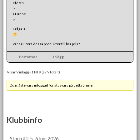
>M v h
>
>Danne
>
Fråga 3
var saluförs dessa produkter till bra pris?
Författare
Inlägg
Visar 9 inlägg - 1 till 9 (av 9 totalt)
Du måste vara inloggad för att svara på detta ämne.
Klubbinfo
Storträff 5–6 juni 2026