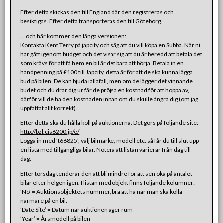
Efter detta skickas den till England där den registreras och
besiktigas. Efter detta transporteras den till Göteborg.
… och här kommer den långa versionen:
Kontakta Kent Terry på japcity och säg att du vill köpa en Subba. När ni
har gått igenom budget och det visar sig att du är beredd att betala det
som krävs för att få hem en bil är det bara att börja. Betala in en
handpenning på £100 till Japcity, detta är för att de ska kunna lägga
bud på bilen. De kan bjuda iallafall, men om de lägger det vinnande
budet och du drar dig ur får de pröjsa en kostnad för att hoppa av,
därför vill de ha den kostnaden innan om du skulle ångra dig (om jag
uppfattat allt korrekt).
Efter detta ska du hålla koll på auktionerna. Det görs på följande site:
http://bzl.cis6200.jp/e/
Logga in med ’t66825’, välj bilmärke, modell etc. så får du till slut upp
en lista med tillgängliga bilar. Notera att listan varierar från dag till
dag.
Efter torsdag tenderar den att bli mindre för att sen öka på antalet
bilar efter helgen igen. I listan med objekt finns följande kolumner:
’No’ = Auktionsobjektets nummer, bra att ha när man ska kolla
närmare på en bil.
’Date Site’ = Datum när auktionen äger rum
’Year’ = Årsmodell på bilen