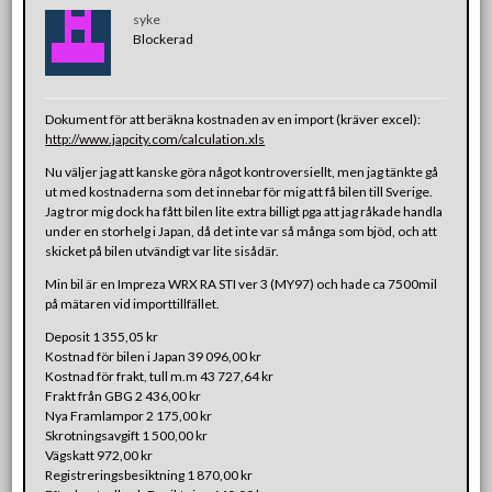
syke
Blockerad
Dokument för att beräkna kostnaden av en import (kräver excel):
http://www.japcity.com/calculation.xls
Nu väljer jag att kanske göra något kontroversiellt, men jag tänkte gå
ut med kostnaderna som det innebar för mig att få bilen till Sverige.
Jag tror mig dock ha fått bilen lite extra billigt pga att jag råkade handla
under en storhelg i Japan, då det inte var så många som bjöd, och att
skicket på bilen utvändigt var lite sisådär.
Min bil är en Impreza WRX RA STI ver 3 (MY97) och hade ca 7500mil
på mätaren vid importtillfället.
Deposit 1 355,05 kr
Kostnad för bilen i Japan 39 096,00 kr
Kostnad för frakt, tull m.m 43 727,64 kr
Frakt från GBG 2 436,00 kr
Nya Framlampor 2 175,00 kr
Skrotningsavgift 1 500,00 kr
Vägskatt 972,00 kr
Registreringsbesiktning 1 870,00 kr