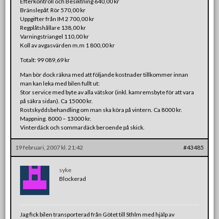
Efterkontroll och Besiktning 640,00 kr
Bränslepåf. Rör 570,00 kr
Uppgifter från IM 2 700,00 kr
Regplåtshållare 138,00 kr
Varningstriangel 110,00 kr
Koll av avgasvärden m.m 1 800,00 kr
Totalt: 99 089,69 kr
Man bör dock räkna med att följande kostnader tillkommer innan
man kan leka med bilen fullt ut:
Stor service med byte av alla vätskor (inkl. kamremsbyte för att vara
på säkra sidan). Ca 15000 kr.
Rostskyddsbehandling om man ska köra på vintern. Ca 8000 kr.
Mappning. 8000 – 13000 kr.
Vinterdäck och sommardäck beroende på skick.
19 februari, 2007 kl. 21:42
#43485
syke
Blockerad
Jag fick bilen transporterad från Götet till Sthlm med hjälp av