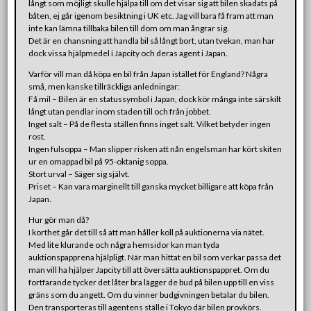
långt som möjligt skulle hjälpa till om det visar sig att bilen skadats på
båten, ej går igenom besiktning i UK etc. Jag vill bara få fram att man
inte kan lämna tillbaka bilen till dom om man ångrar sig.
Det är en chansning att handla bil så långt bort, utan tvekan, man har
dock vissa hjälpmedel i Japcity och deras agent i Japan.
Varför vill man då köpa en bil från Japan istället för England? Några
små, men kanske tillräckliga anledningar:
Få mil – Bilen är en statussymbol i Japan, dock kör många inte särskilt
långt utan pendlar inom staden till och från jobbet.
Inget salt – På de flesta ställen finns inget salt. Vilket betyder ingen
rost.
Ingen fulsoppa – Man slipper risken att nån engelsman har kört skiten
ur en omappad bil på 95-oktanig soppa.
Stort urval – Säger sig självt.
Priset – Kan vara marginellt till ganska mycket billigare att köpa från
Japan.
Hur gör man då?
I korthet går det till så att man håller koll på auktionerna via nätet.
Med lite klurande och några hemsidor kan man tyda
auktionspapprena hjälpligt. När man hittat en bil som verkar passa det
man vill ha hjälper Japcity till att översätta auktionspappret. Om du
fortfarande tycker det låter bra lägger de bud på bilen upp till en viss
gräns som du angett. Om du vinner budgivningen betalar du bilen.
Den transporteras till agentens ställe i Tokyo där bilen provkörs.