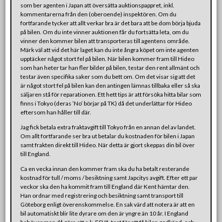
som ber agenten i Japan att översätta auktionspappret, inkl.
kommentarerna från den (oberoende) inspektören. Om du
fortfarande tycker att allt verkar bra är det bara att be dom börja bjuda
på bilen. Om du inte vinner auktionen får du fortsätta leta, om du
vinner den kommer bilen att transporteras till agentens område.
Märk väl att vid det här laget kan du inte ångra köpet om inte agenten
upptäcker något stort fel på bilen. När bilen kommer fram till Hideo
som han heter tar han fler bilder på bilen, testar den rent allmänt och
testar även specifika saker som du bett om. Om det visar sig att det
är något stort fel på bilen kan den antingen lämnas tillbaka eller så ska
säljaren stå för reparationen. Ett hett tips är att försöka hitta bilar som
finns i Tokyo (deras ’No’ börjar på TK) då det underlättar för Hideo
eftersom han håller till där.
Jag fick betala extra fraktavgift till Tokyo från en annan del av landet.
Om allt fortfarande ser bra ut betalar du kostnaden för bilen i Japan
samt frakten direkt till Hideo. När detta är gjort skeppas din bil över
till England.
Ca en vecka innan den kommer fram ska du ha betalt resterande
kostnad för tull / moms / besiktning samt Japcitys avgift. Efter ett par
veckor ska den ha kommit fram till England där Kent hämtar den.
Han ordnar med registrering och besiktning samt transport till
Göteborg enligt överenskommelse. En sak värd att notera är att en
bil automatiskt blir lite dyrare om den är yngre än 10 år. I England