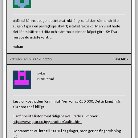
ojdå, då känns det genast inte så mkt längre. Nästan så man är lite
sugen å göra en perra(köpa skylift) istället faktiskt.. Men visst hade
det känts bättre att titta och klämma lite innan köpet görs. SHT va
nervös du måste varit. . .
-johan
20 februari, 2007 kl. 12:52
#43487
syke
Blockerad
Jag tror kostnaden för min bil i Yen var ca 650’000. Det är långt ifrån
alla som är så billiga.
Här finns lite listor med tidigare avslutade auktioner:
http://www.gcar.co.jp/gbtrader/0aalist.htm
De stämmer väl inte till 100% i dagsläget, men ger en fingervisning
iaf.