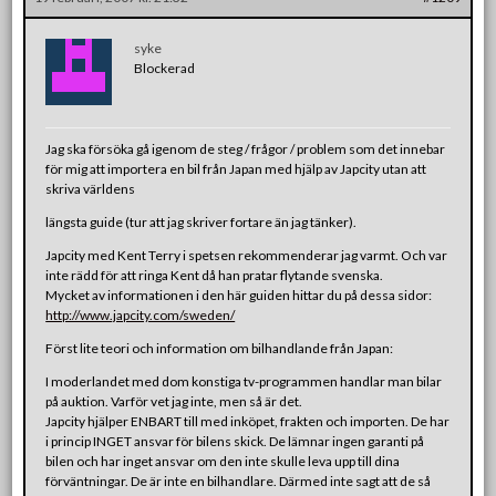
syke
Blockerad
Jag ska försöka gå igenom de steg / frågor / problem som det innebar
för mig att importera en bil från Japan med hjälp av Japcity utan att
skriva världens
längsta guide (tur att jag skriver fortare än jag tänker).
Japcity med Kent Terry i spetsen rekommenderar jag varmt. Och var
inte rädd för att ringa Kent då han pratar flytande svenska.
Mycket av informationen i den här guiden hittar du på dessa sidor:
http://www.japcity.com/sweden/
Först lite teori och information om bilhandlande från Japan:
I moderlandet med dom konstiga tv-programmen handlar man bilar
på auktion. Varför vet jag inte, men så är det.
Japcity hjälper ENBART till med inköpet, frakten och importen. De har
i princip INGET ansvar för bilens skick. De lämnar ingen garanti på
bilen och har inget ansvar om den inte skulle leva upp till dina
förväntningar. De är inte en bilhandlare. Därmed inte sagt att de så