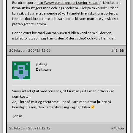
Eurotransport (
http://www.eurotransport.se/inrikes.asp
). Mycket bra
firma att ha att göra med och inga problem. Gick på ca 2500kr. Priset
kan såklart variera beroende på vart i landet bilen ska transporteras.
Kändes dock bra att inte behöva köra en bil som man inte vet skicket
på från götet till sthlm.
För en extra kostnad kan man även få bilen körd hem till dörren,
istället för att som jag, hämta den på deras depå och köra hem den.
20 februari, 2007 kl. 12:06
#43488
jraberg
Deltagare
Suveränt att gå ut med priserna, då får man ju lite mer inblick i vad
som kostar.
Är ju inte så mkt eg. förutom tullen såklart, men det är ju inte så
konstigt. Fasen, den har färdats lång väg den bilen
-johan
20 februari, 2007 kl. 12:12
#43486