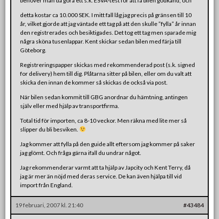
behöver man då göra ett s.k. ESVA-test för att få bilen godkänd, och
detta kostar ca 10.000 SEK. I mitt fall låg jag precis på gränsen till 10
år, vilket gjorde att jag väntade ett tag på att den skulle ”fylla” år innan
den registrerades och besiktigades. Det tog ett tag men sparade mig
några sköna tusenlappar. Kent skickar sedan bilen med färja till
Göteborg.
Registreringspapper skickas med rekommenderad post (s.k. signed
for delivery) hem till dig. Plåtarna sitter på bilen, eller om du valt att
skicka den innan de kommer så skickas de också via post.
När bilen sedan kommit till GBG anordnar du hämtning, antingen
själv eller med hjälp av transportfirma.
Total tid för importen, ca 8-10 veckor. Men räkna med lite mer så
slipper du bli besviken.
Jag kommer att fylla på den guide allt eftersom jag kommer på saker
jag glömt. Och fråga gärna ifall du undrar något.
Jag rekommenderar varmt att ta hjälp av Japcity och Kent Terry, då
jag är mer än nöjd med deras service. De kan även hjälpa till vid
import från England.
19 februari, 2007 kl. 21:40
#43484