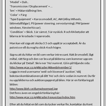
’Model’ = Duh..
’Transmission / Displacement’ = …
’km’ = Mätarställning i km.
’Color’ = Färg
’Type Equipment’ = Karossmodell, AC, AW (Alloy Wheels,
lättmetallfälgar), PS (power steering, servostyrning), PW (power
windows, fönsterhissar).
’Condition’ = Skick. 1 är sämst, 5 är nyskick. R och RA betyder att
bilarna är krockade / reparerade.
Man kan väl säga att skicka 3.5 och uppåt är acceptabelt. Är du
putsnisse vill du nog ha skick 4 och högre.
Säg nu att du hittar en bil som verkar intressant. Rätt årsmodell, lågt
miltal, rätt färg och den ser bra ut på bilderna som kommer upp om
du klickar på ’Detail’. Skriv ner ’No’ numret. Gå in på följande sida:
http://www.gcar.co.jp/gbtrader/gbtweb/member1/
Logga in med username ’web’ och lösenord ’auction’. Välj
bokstavskombinationen på ditt ’No’ och skriv sedan in numret. Du får
nu upp bilderna och auktionspappret på bilen. Här är en förklaring på
bilden:
http://www.bleh.se/dump/exempel.jpg
Det finns även en engelsk förklaring här:
http://www.gcar.co.jp/gbtrader/requestaa/index.htm
Efter att du hittat en bil som du tycker verkar fin, kontaktar du Kent