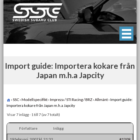
Skip
to
content
Swedish Subaru Club
För oss som älskar Subaru!
Import guide: Importera kokare från
Japan m.h.a Japcity
›
SSC
›
Modellspecifikt
›
Impreza / STI Racing / BRZ
›
Allmänt
›
Import guide:
Importera kokare från Japan m.h.a Japcity
Visar 7 inlägg - 1 till 7 (av 7 totalt)
Författare
Inlägg
19 februari, 2007 kl. 21:32
#1209