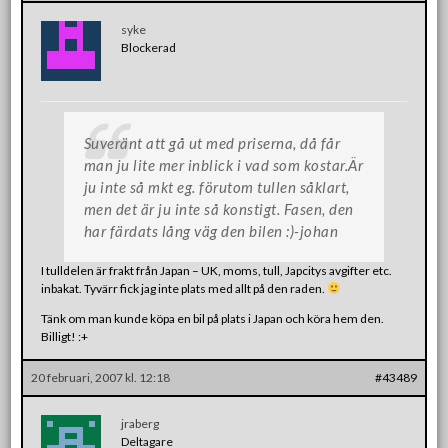
syke
Blockerad
Suveränt att gå ut med priserna, då får
man ju lite mer inblick i vad som kostar.Är
ju inte så mkt eg. förutom tullen såklart,
men det är ju inte så konstigt. Fasen, den
har färdats lång väg den bilen :)-johan
I tulldelen är frakt från Japan – UK, moms, tull, Japcitys avgifter etc.
inbakat. Tyvärr fick jag inte plats med allt på den raden.
Tänk om man kunde köpa en bil på plats i Japan och köra hem den.
Billigt! :+
20 februari, 2007 kl. 12:18
#43489
jraberg
Deltagare