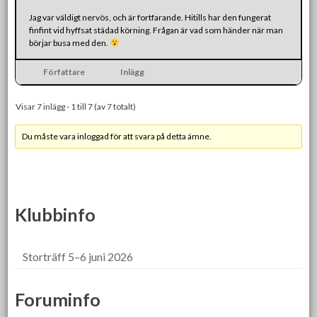
Jag var väldigt nervös, och är fortfarande. Hitills har den fungerat
finfint vid hyffsat städad körning. Frågan är vad som händer när man
börjar busa med den.
Författare
Inlägg
Visar 7 inlägg - 1 till 7 (av 7 totalt)
Du måste vara inloggad för att svara på detta ämne.
Klubbinfo
Storträff 5–6 juni 2026
Foruminfo