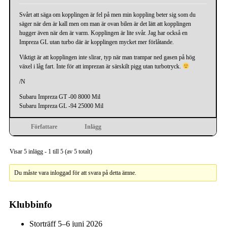
Svårt att säga om kopplingen är fel på men min koppling beter sig som du
säger när den är kall men om man är ovan bilen är det lätt att kopplingen
hugger även när den är varm. Kopplingen är lite svår. Jag har också en
Impreza GL utan turbo där är kopplingen mycket mer förlåtande.
Viktigt är att kopplingen inte slirar, typ när man trampar ned gasen på hög
växel i låg fart. Inte för att imprezan är särskilt pigg utan turbotryck.
/N
Subaru Impreza GT -00 8000 Mil
Subaru Impreza GL -94 25000 Mil
Författare
Inlägg
Visar 5 inlägg - 1 till 5 (av 5 totalt)
Du måste vara inloggad för att svara på detta ämne.
Klubbinfo
Storträff 5–6 juni 2026