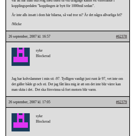
var att när man ska iväg med bilen så vid dragläge känns ett vibrerande i
kopplingspedalen ”kopplingen är bytt för 1000mil sedan”.
Är inte alls insatt i dom här bilarna, så vad tror ni? Är det några allvarliga fel?
/Micke
26 september, 2007 kl. 16:57
#62378
syke
Blockerad
Jag har kolvslammer i min sti -97. Tydligen vanligt just runt år 97, vet inte om
det gäller både gt och sti. Det jag fått lära mig är att om det inte blir värre kan
man skita i det.. Det ska försvinna så fort motorn blir varm.
26 september, 2007 kl. 17:05
#62379
syke
Blockerad