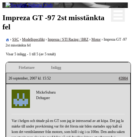
Skip
to
För oss som älskar Subaru!
content
Impreza GT -97 2st misstänkta
Swedish Subaru Club
fel
›
SSC
›
Modellspecifikt
›
Impreza / STI Racing / BRZ
›
Motor
›
Impreza GT -97
2st misstänkta fel
Visar 5 inlägg - 1 till 5 (av 5 totalt)
Författare
Inlägg
26 september, 2007 kl. 15:52
#3904
MickeSubaru
Deltagare
Var i helgen och tittade på en GT som jag är intresserad av att köpa. Det jag la
märke till under provkörning var för det första när bilen startades upp kall så
kom det ventilslammer från motorn, som höll i sig i ca 100m. Den andra saken