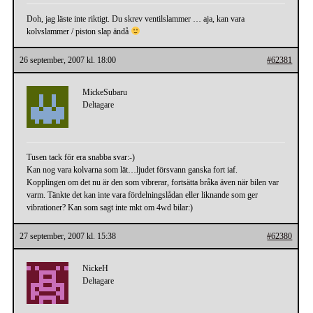
Doh, jag läste inte riktigt. Du skrev ventilslammer … aja, kan vara
kolvslammer / piston slap ändå
26 september, 2007 kl. 18:00
#62381
MickeSubaru
Deltagare
Tusen tack för era snabba svar:-)
Kan nog vara kolvarna som lät…ljudet försvann ganska fort iaf.
Kopplingen om det nu är den som vibrerar, fortsätta bråka även när bilen var
varm. Tänkte det kan inte vara fördelningslådan eller liknande som ger
vibrationer? Kan som sagt inte mkt om 4wd bilar:)
27 september, 2007 kl. 15:38
#62380
NickeH
Deltagare