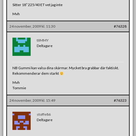
Sitter 18″ 225/40 ET vet jag inte
Mvh
24 november, 2009 kl. 11:30
#76328
tIIMMY
Deltagare
NB Gummi kan valsa dina skärmar. Mycket bra grabbar där faktiskt.
Rekommenderar dem starkt
Mvh
Tommie
24 november, 2009 kl. 15:49
#76323
stoffe86
Deltagare