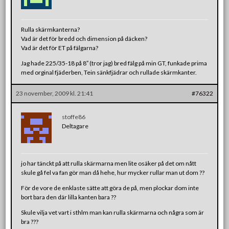
Rulla skärmkanterna?
Vad är det för bredd och dimension på däcken?
Vad är det för ET på fälgarna?
Jag hade 225/35-18 på 8″ (tror jag) bred fälg på min GT, funkade prima
med orginal fjäderben, Tein sänkfjädrar och rullade skärmkanter.
23 november, 2009 kl. 21:41
#76322
stoffe86
Deltagare
jo har tänckt på att rulla skärmarna men lite osäker på det om nått
skule gå fel va fan gör man då hehe, hur mycker rullar man ut dom ??
För de vore de enklaste sätte att göra de på, men plockar dom inte
bort bara den där lilla kanten bara ??
Skule vilja vet vart i sthlm man kan rulla skärmarna och några som är
bra ???