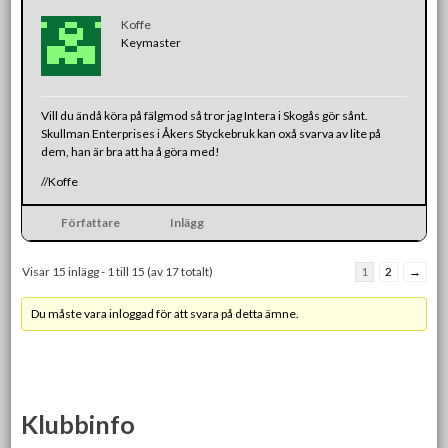
Koffe
Keymaster
Vill du ändå köra på fälgmod så tror jag Intera i Skogås gör sånt.
Skullman Enterprises i Åkers Styckebruk kan oxå svarva av lite på
dem, han är bra att ha å göra med!
//Koffe
Författare
Inlägg
Visar 15 inlägg - 1 till 15 (av 17 totalt)
1
2
→
Du måste vara inloggad för att svara på detta ämne.
Klubbinfo