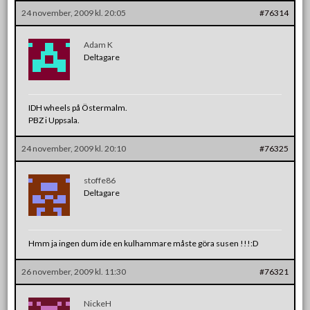
24 november, 2009 kl. 20:05
#76314
Adam K
Deltagare
IDH wheels på Östermalm.
PBZ i Uppsala.
24 november, 2009 kl. 20:10
#76325
stoffe86
Deltagare
Hmm ja ingen dum ide en kulhammare måste göra susen !!!:D
26 november, 2009 kl. 11:30
#76321
NickeH