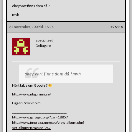
okey vart finns dom då ?
mvh
24 november, 2009 kl. 18:24
#76316
specialized
Deltagare
okey vart finns dom då ?mvh
Hört talas om Google ?
http://www.nbgummi.se/
Ligger i Stockholm..
_____________________________________
http://www.garaget.org/?car=18857
http://www.impreza.nu/expo/view_album.php?
set_albumName=ssi947