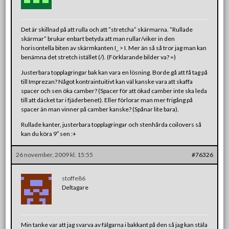
Det är skillnad på att rulla och att ”stretcha” skärmarna. ”Rullade
skärmar” brukar enbart betyda att man rullar/viker in den
horisontella biten av skärmkanten I_ > I. Mer än så så tror jag man kan
benämna det stretch istället (/). (Förklarande bilder va? =)
Justerbara topplagringar bak kan vara en lösning. Borde gå att få tag på
till Imprezan? Något kontraintuitivt kan väl kanske vara att skaffa
spacer och sen öka camber? (Spacer för att ökad camber inte ska leda
till att däcket tar i fjäderbenet). Eller förlorar man mer frigång på
spacer än man vinner på camber kanske? (Spånar lite bara).
Rullade kanter, justerbara topplagringar och stenhårda coilovers så
kan du köra 9″ sen :+
26 november, 2009 kl. 15:55
#76326
stoffe86
Deltagare
Min tanke var att jag svarva av fälgarna i bakkant på den så jag kan stäla