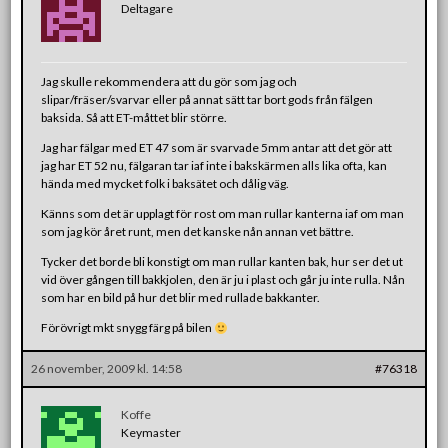
Deltagare
Jag skulle rekommendera att du gör som jag och
slipar/fräser/svarvar eller på annat sätt tar bort gods från fälgen
baksida. Så att ET-måttet blir större.
Jag har fälgar med ET 47 som är svarvade 5mm antar att det gör att
jag har ET 52 nu, fälgaran tar iaf inte i bakskärmen alls lika ofta, kan
hända med mycket folk i baksätet och dålig väg.
Känns som det är upplagt för rost om man rullar kanterna iaf om man
som jag kör året runt, men det kanske nån annan vet bättre.
Tycker det borde bli konstigt om man rullar kanten bak, hur ser det ut
vid över gången till bakkjolen, den är ju i plast och går ju inte rulla. Nån
som har en bild på hur det blir med rullade bakkanter.
Förövrigt mkt snygg färg på bilen
26 november, 2009 kl. 14:58
#76318
Koffe
Keymaster