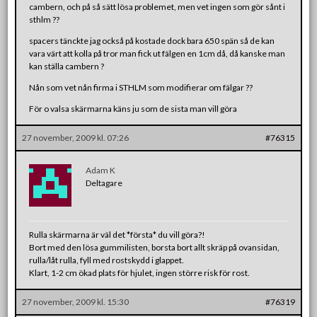
cambern, och på så sätt lösa problemet, men vet ingen som gör sånt i
sthlm ??
spacers tänckte jag också på kostade dock bara 650 spän så de kan
vara värt att kolla på tror man fick ut fälgen en 1cm då, då kanske man
kan ställa cambern ?
Nån som vet nån firma i STHLM som modifierar om fälgar ??
För o valsa skärmarna käns ju som de sista man vill göra
27 november, 2009 kl. 07:26
#76315
Adam K
Deltagare
Rulla skärmarna är väl det *första* du vill göra?!
Bort med den lösa gummilisten, borsta bort allt skräp på ovansidan,
rulla/låt rulla, fyll med rostskydd i glappet.
Klart, 1-2 cm ökad plats för hjulet, ingen större risk för rost.
27 november, 2009 kl. 15:30
#76319