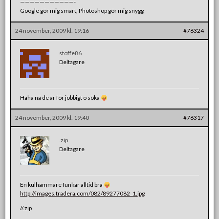
———————————-
Google gör mig smart, Photoshop gör mig snygg
24 november, 2009 kl. 19:16
#76324
stoffe86
Deltagare
Haha nä de är för jobbigt o söka
24 november, 2009 kl. 19:40
#76317
.zip
Deltagare
En kulhammare funkar alltid bra
http://images.tradera.com/082/89277082_1.jpg
//.zip