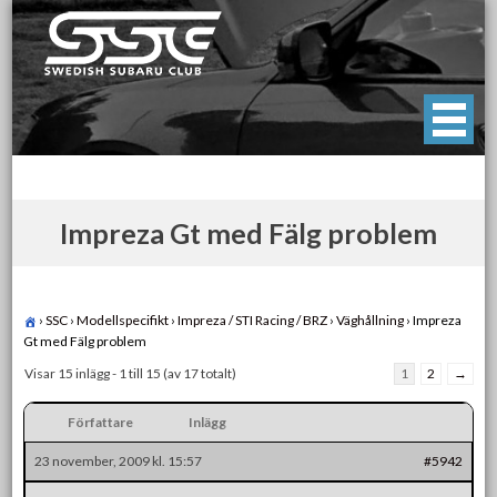
Skip
to
content
Swedish Subaru Club
För oss som älskar Subaru!
Impreza Gt med Fälg problem
›
SSC
›
Modellspecifikt
›
Impreza / STI Racing / BRZ
›
Väghållning
›
Impreza
Gt med Fälg problem
Visar 15 inlägg - 1 till 15 (av 17 totalt)
1
2
→
Författare
Inlägg
23 november, 2009 kl. 15:57
#5942