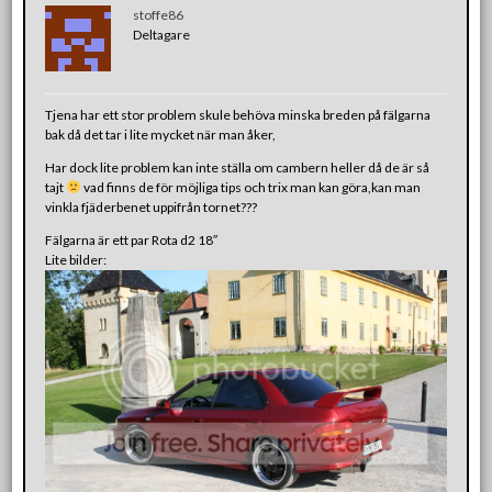
stoffe86
Deltagare
Tjena har ett stor problem skule behöva minska breden på fälgarna
bak då det tar i lite mycket när man åker,
Har dock lite problem kan inte ställa om cambern heller då de är så
tajt
vad finns de för möjliga tips och trix man kan göra,kan man
vinkla fjäderbenet uppifrån tornet???
Fälgarna är ett par Rota d2 18″
Lite bilder: