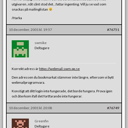
utgivaren..nåt sånt stod det…fattar ingenting. Vill ju se vad som
snackas på mailinglistan
/Harka
10 december, 2001 kl. 19:57
#76751
swmike
Deltagare
Korrekt adress är
https://webmail.swm.pp.se
Den adressen du bookmarkat stämmer inte längre, eftersom vi bytt
webmailprogramvara.
Konstigt att ditt login inte fungerade, det borde fungera. Prova igen
och återkom ifall det fortfarande inte fungerar.
10 december, 2001 kl. 20:08
#76749
Greenfin
Deltagare