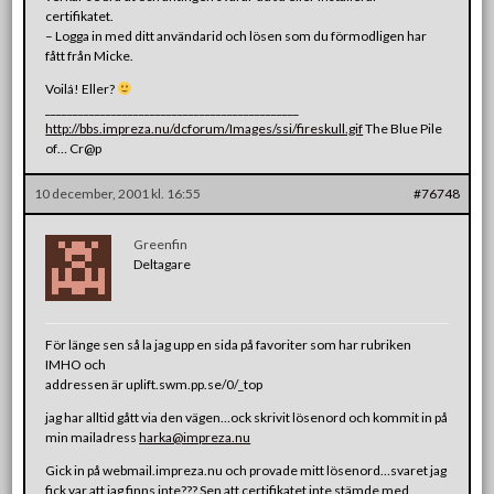
certifikatet.
– Logga in med ditt användarid och lösen som du förmodligen har
fått från Micke.
Voilá! Eller?
______________________________________________
http://bbs.impreza.nu/dcforum/Images/ssi/fireskull.gif
The Blue Pile
of… Cr@p
10 december, 2001 kl. 16:55
#76748
Greenfin
Deltagare
För länge sen så la jag upp en sida på favoriter som har rubriken
IMHO och
addressen är uplift.swm.pp.se/0/_top
jag har alltid gått via den vägen…ock skrivit lösenord och kommit in på
min mailadress
harka@impreza.nu
Gick in på webmail.impreza.nu och provade mitt lösenord…svaret jag
fick var att jag finns inte??? Sen att certifikatet inte stämde med