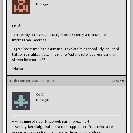
Deltagare
Hallå!
Tänkte fråga er (OZO,Perra,Kjell och DR Jerry som använder
Impreza mail address.
Jag får inte fram sidan där man ska skriva sitt lösenord…dyker upp nå
tjafs om certifikat…fattar ingenting. Vad är det för address där man
skriver lösenordet??
/Harka
10 december, 2001 kl. 16:15
#76746
OzO
Deltagare
– Är du inne på sidan
http://webmail.impreza.nu/?
– Sen mycket riktigt skall det komma upp ett certifikat. Kika så det
verkar se bra ut och antingen svarar du Ja eller installerar