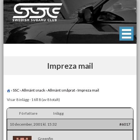
Skip
to
content
Swedish Subaru Club
För oss som älskar Subaru!
Impreza mail
›
SSC
›
Allmänt snack
›
Allmänt småprat
›
Impreza mail
Visar 8 inlägg - 1 till 8 (av 8 totalt)
Författare
Inlägg
10 december, 2001 kl. 15:32
#6017
Greenfin