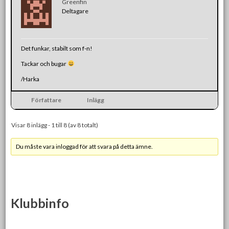
Greenfin
Deltagare
Det funkar, stabilt som f-n!
Tackar och bugar
/Harka
Författare
Inlägg
Visar 8 inlägg - 1 till 8 (av 8 totalt)
Du måste vara inloggad för att svara på detta ämne.
Klubbinfo