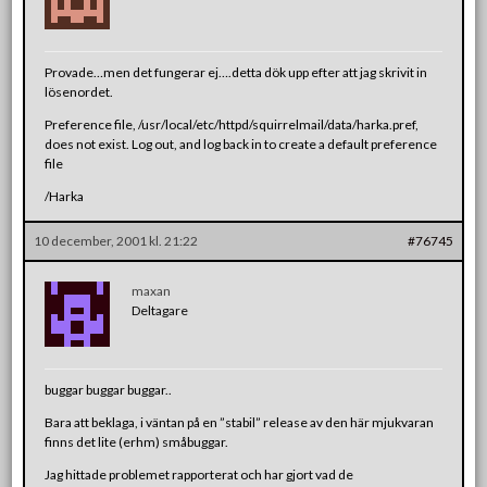
Provade…men det fungerar ej….detta dök upp efter att jag skrivit in
lösenordet.
Preference file, /usr/local/etc/httpd/squirrelmail/data/harka.pref,
does not exist. Log out, and log back in to create a default preference
file
/Harka
10 december, 2001 kl. 21:22
#76745
maxan
Deltagare
buggar buggar buggar..
Bara att beklaga, i väntan på en ”stabil” release av den här mjukvaran
finns det lite (erhm) småbuggar.
Jag hittade problemet rapporterat och har gjort vad de