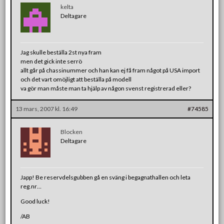
kelta
Deltagare
Jag skulle beställa 2st nya fram
men det gick inte serrö
allt går på chassinummer och han kan ej få fram något på USA import
och det vart omöjligt att beställa på modell
va gör man måste man ta hjälp av någon svenst registrerad eller?
13 mars, 2007 kl. 16:49
#74585
Blocken
Deltagare
Japp! Be reservdelsgubben gå en sväng i begagnathallen och leta
reg.nr…
Good luck!
/AB