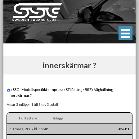
Skip
to
content
Swedish Subaru Club
För oss som älskar Subaru!
innerskärmar ?
›
SSC
›
Modellspecifikt
›
Impreza / STI Racing / BRZ
›
Väghållning
›
innerskärmar ?
Visar 3 inlägg - 1 till 3 (av 3 totalt)
Författare
Inlägg
13 mars, 2007 kl. 16:48
#5681