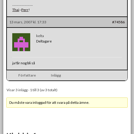
…………………..
Thai
–
Perr
!
13 mars, 2007 kl. 17:33
#74586
kelta
Deltagare
ja får nog bli så
Författare
Inlägg
Visar 3 inlägg - 1 till 3 (av 3 totalt)
Du måste vara inloggad för att svara på detta ämne.