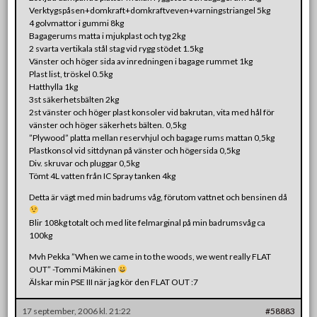
Verktygspåsen+domkraft+domkraftveven+varningstriangel 5kg
4 golvmattor i gummi 8kg
Bagagerums matta i mjukplast och tyg 2kg
2 svarta vertikala stål stag vid rygg stödet 1.5kg
Vänster och höger sida av inredningen i bagage rummet 1kg
Plast list, tröskel 0.5kg
Hatthylla 1kg
3st säkerhetsbälten 2kg
2st vänster och höger plast konsoler vid bakrutan, vita med hål för
vänster och höger säkerhets bälten. 0,5kg
”Plywood” platta mellan reservhjul och bagage rums mattan 0,5kg
Plastkonsol vid sittdynan på vänster och högersida 0,5kg
Div. skruvar och pluggar 0,5kg
Tömt 4L vatten från IC Spray tanken 4kg
Detta är vägt med min badrums våg, förutom vattnet och bensinen då
Blir 108kg totalt och med lite felmarginal på min badrumsvåg ca
100kg
Mvh Pekka ”When we came in to the woods, we went really FLAT
OUT” -Tommi Mäkinen
Älskar min PSE III när jag kör den FLAT OUT :7
17 september, 2006 kl. 21:22
#58883