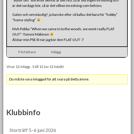
”Byter om” lite efter behov, är det fest så är det ingen inredning och
är det vardags kör, så är det vilken inredning som behövs.
Galen och omständig?, ja kanske eller så kallas det bara för ”hobby”
”home styling”
Mvh Pekka ”When we came in to the woods, we went really FLAT
OUT” -Tommi Mäkinen
Älskar min PSE III när jag kör den FLAT OUT :7
Författare
Inlägg
Visar 12 inlägg - 1 till 12 (av 12 totalt)
Du måste vara inloggad för att svara på detta ämne.
Klubbinfo
Storträff 5–6 juni 2026