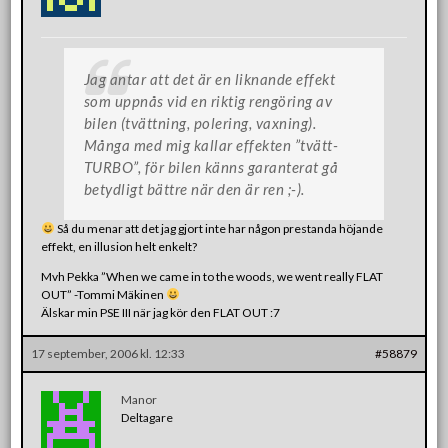
Jag antar att det är en liknande effekt
som uppnås vid en riktig rengöring av
bilen (tvättning, polering, vaxning).
Många med mig kallar effekten ”tvätt-
TURBO”, för bilen känns garanterat gå
betydligt bättre när den är ren ;-).
Så du menar att det jag gjort inte har någon prestanda höjande
effekt, en illusion helt enkelt?
Mvh Pekka ”When we came in to the woods, we went really FLAT
OUT” -Tommi Mäkinen
Älskar min PSE III när jag kör den FLAT OUT :7
17 september, 2006 kl. 12:33
#58879
Manor
Deltagare