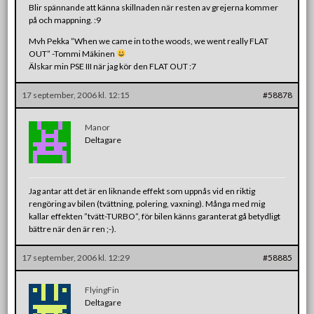
Blir spännande att känna skillnaden när resten av grejerna kommer
på och mappning. :9
Mvh Pekka ”When we came in to the woods, we went really FLAT
OUT” -Tommi Mäkinen
Älskar min PSE III när jag kör den FLAT OUT :7
17 september, 2006 kl. 12:15
#58878
Manor
Deltagare
Jag antar att det är en liknande effekt som uppnås vid en riktig
rengöring av bilen (tvättning, polering, vaxning). Många med mig
kallar effekten ”tvätt-TURBO”, för bilen känns garanterat gå betydligt
bättre när den är ren ;-).
17 september, 2006 kl. 12:29
#58885
FlyingFin
Deltagare