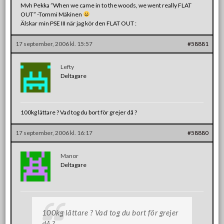
Mvh Pekka ”When we came in to the woods, we went really FLAT
OUT” -Tommi Mäkinen
Älskar min PSE III när jag kör den FLAT OUT :
17 september, 2006 kl. 15:57
#58881
Lefty
Deltagare
100kg lättare ? Vad tog du bort för grejer då ?
17 september, 2006 kl. 16:17
#58880
Manor
Deltagare
100kg lättare ? Vad tog du bort för grejer
då ?