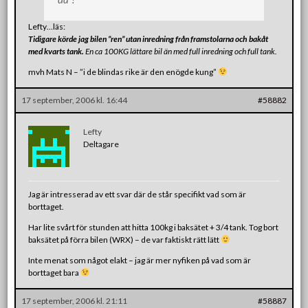
Lefty…läs:
Tidigare körde jag bilen ”ren” utan inredning från framstolarna och bakåt
med kvarts tank.
En ca 100KG lättare bil än med full inredning och full tank.
mvh Mats N – ”i de blindas rike är den enögde kung”
17 september, 2006 kl. 16:44
#58882
Lefty
Deltagare
Jag är intresserad av ett svar där de står specifikt vad som är
borttaget.
Har lite svårt för stunden att hitta 100kg i baksätet + 3/4 tank. Tog bort
baksätet på förra bilen (WRX) – de var faktiskt rätt lätt
Inte menat som något elakt – jag är mer nyfiken på vad som är
borttaget bara
17 september, 2006 kl. 21:11
#58887