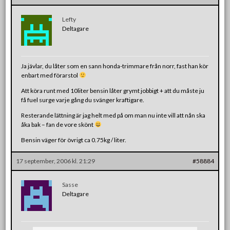
Lefty
Deltagare
Ja jävlar, du låter som en sann honda-trimmare från norr, fast han kör
enbart med förarstol
Att köra runt med 10liter bensin låter grymt jobbigt + att du måste ju
få fuel surge varje gång du svänger kraftigare.
Resterande lättning är jag helt med på om man nu inte vill att nån ska
åka bak – fan de vore skönt
Bensin väger för övrigt ca 0.75kg / liter.
17 september, 2006 kl. 21:29
#58884
Sasse
Deltagare