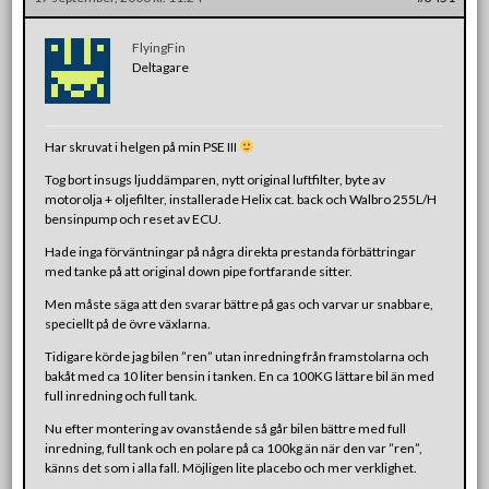
FlyingFin
Deltagare
Har skruvat i helgen på min PSE III
Tog bort insugs ljuddämparen, nytt original luftfilter, byte av
motorolja + oljefilter, installerade Helix cat. back och Walbro 255L/H
bensinpump och reset av ECU.
Hade inga förväntningar på några direkta prestanda förbättringar
med tanke på att original down pipe fortfarande sitter.
Men måste säga att den svarar bättre på gas och varvar ur snabbare,
speciellt på de övre växlarna.
Tidigare körde jag bilen ”ren” utan inredning från framstolarna och
bakåt med ca 10 liter bensin i tanken. En ca 100KG lättare bil än med
full inredning och full tank.
Nu efter montering av ovanstående så går bilen bättre med full
inredning, full tank och en polare på ca 100kg än när den var ”ren”,
känns det som i alla fall. Möjligen lite placebo och mer verklighet.