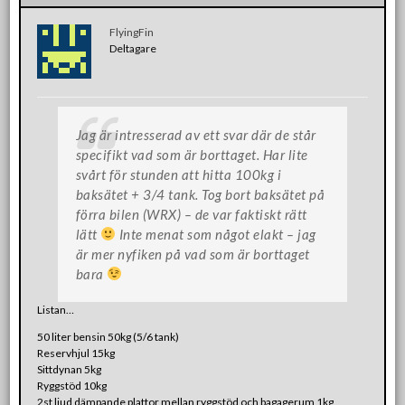
FlyingFin
Deltagare
Jag är intresserad av ett svar där de står
specifikt vad som är borttaget. Har lite
svårt för stunden att hitta 100kg i
baksätet + 3/4 tank. Tog bort baksätet på
förra bilen (WRX) – de var faktiskt rätt
lätt
Inte menat som något elakt – jag
är mer nyfiken på vad som är borttaget
bara
Listan…
50 liter bensin 50kg (5/6 tank)
Reservhjul 15kg
Sittdynan 5kg
Ryggstöd 10kg
2st ljud dämpande plattor mellan ryggstöd och bagagerum 1kg