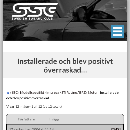
Skip
to
content
Swedish Subaru Club
För oss som älskar Subaru!
Installerade och blev positivt
överraskad…
›
SSC
›
Modellspecifikt
›
Impreza / STI Racing / BRZ
›
Motor
›
Installerade
och blev positivt överraskad…
Visar 12 inlägg - 1 till 12 (av 12 totalt)
Författare
Inlägg
17 september, 2006 kl. 11:24
#3451