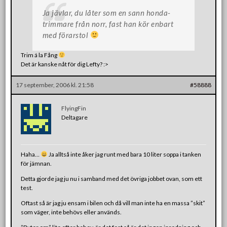
Ja jävlar, du låter som en sann honda-
trimmare från norr, fast han kör enbart
med förarstol
Trim á la Fång
Det är kanske nåt för dig Lefty? :>
17 september, 2006 kl. 21:58
#58888
FlyingFin
Deltagare
Haha…
Ja alltså inte åker jag runt med bara 10 liter soppa i tanken
för jämnan.
Detta gjorde jag ju nu i samband med det övriga jobbet ovan, som ett
test.
Oftast så är jag ju ensam i bilen och då vill man inte ha en massa ”skit”
som väger, inte behövs eller används.