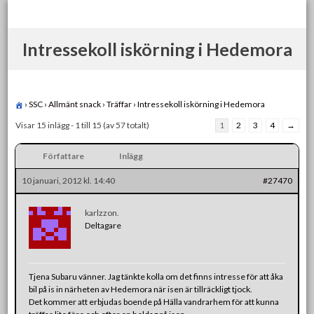
Skip
to
content
Intressekoll iskörning i Hedemora
›
SSC
›
Allmänt snack
›
Träffar
›
Intressekoll iskörning i Hedemora
Visar 15 inlägg - 1 till 15 (av 57 totalt)
1
2
3
4
→
Författare
Inlägg
10 januari, 2012 kl. 14:40
#27470
karlzzon.
Deltagare
Tjena Subaru vänner. Jag tänkte kolla om det finns intresse för att åka
bil på is in närheten av Hedemora när isen är tillräckligt tjock.
Det kommer att erbjudas boende på Hälla vandrarhem för att kunna