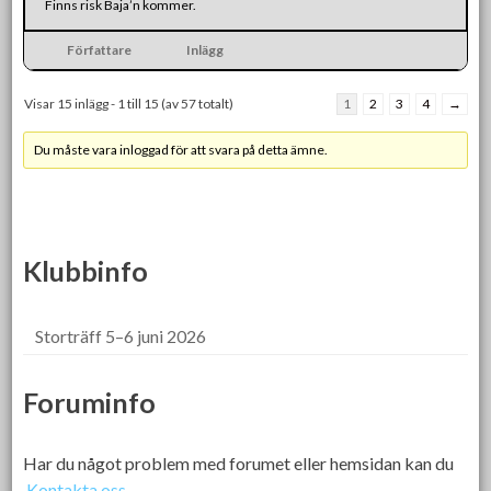
Finns risk Baja’n kommer.
Författare
Inlägg
Visar 15 inlägg - 1 till 15 (av 57 totalt)
1
2
3
4
→
Du måste vara inloggad för att svara på detta ämne.
Klubbinfo
Storträff 5–6 juni 2026
Foruminfo
Har du något problem med forumet eller hemsidan kan du
Kontakta oss.