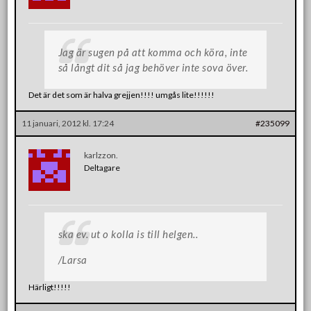
Jag är sugen på att komma och köra, inte
så långt dit så jag behöver inte sova över.
Det är det som är halva grejjen!!!! umgås lite!!!!!!
11 januari, 2012 kl. 17:24
#235099
karlzzon.
Deltagare
ska ev. ut o kolla is till helgen..
/Larsa
Härligt!!!!!