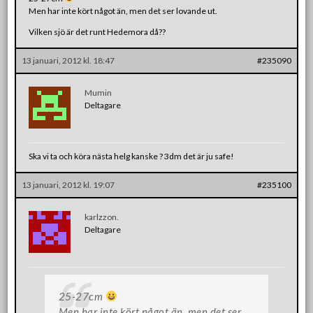
Men har inte kört något än, men det ser lovande ut.
Vilken sjö är det runt Hedemora då??
13 januari, 2012 kl. 18:47
#235090
Mumin
Deltagare
Ska vi ta och köra nästa helg kanske ? 3dm det är ju safe!
13 januari, 2012 kl. 19:07
#235100
karlzzon.
Deltagare
25-27cm
Men har inte kört något än, men det ser