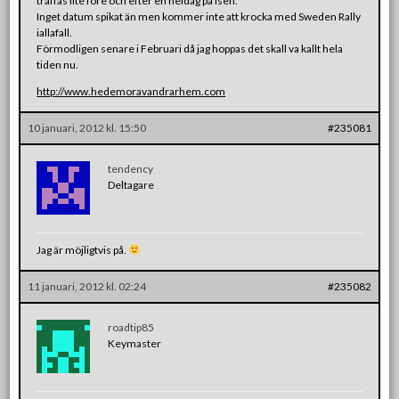
träffas lite före och efter en heldag på isen.
Inget datum spikat än men kommer inte att krocka med Sweden Rally
iallafall.
Förmodligen senare i Februari då jag hoppas det skall va kallt hela
tiden nu.
http://www.hedemoravandrarhem.com
10 januari, 2012 kl. 15:50
#235081
tendency
Deltagare
Jag är möjligtvis på.
11 januari, 2012 kl. 02:24
#235082
roadtip85
Keymaster