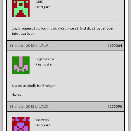
GRID
Deltagare
Jag är sugen på att komma och köra, inte så långt dit så jag behöver
inte sova över.
11 januari, 2012 kl. 17:19
#235064
LegacyLarsa
Keymaster
ska ev. ut o kolla is till helgen..
/Larsa
11 januari, 2012 kl. 17:23
#235098
karlzzon.
Deltagare