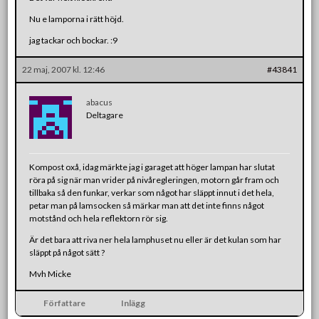
Nu e lamporna i rätt höjd.
jag tackar och bockar. :9
22 maj, 2007 kl. 12:46
#43841
abacus
Deltagare
Kompost oxå, idag märkte jag i garaget att höger lampan har slutat
röra på sig när man vrider på nivåregleringen, motorn går fram och
tillbaka så den funkar, verkar som något har släppt innut i det hela,
petar man på lamsocken så märkar man att det inte finns något
motstånd och hela reflektorn rör sig.
Är det bara att riva ner hela lamphuset nu eller är det kulan som har
släppt på något sätt ?
Mvh Micke
Författare
Inlägg