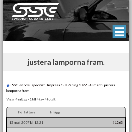
Skip
to
content
Swedish Subaru Club
För oss som älskar Subaru!
justera lamporna fram.
›
SSC
›
Modellspecifikt
›
Impreza / STI Racing / BRZ
›
Allmänt
›
justera
lamporna fram.
Visar 4 inlägg - 1 till 4 (av 4 totalt)
Författare
Inlägg
15 maj, 2007 kl. 12:21
#1263