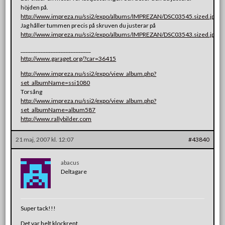
höjden på.
http://www.impreza.nu/ssi2/expo/albums/IMPREZAN/DSC03545.sized.jpg
Jag håller tummen precis på skruven du justerar på
http://www.impreza.nu/ssi2/expo/albums/IMPREZAN/DSC03543.sized.jpg
____________________________
http://www.garaget.org/?car=36415
http://www.impreza.nu/ssi2/expo/view_album.php?
set_albumName=ssi1080
Torsång
http://www.impreza.nu/ssi2/expo/view_album.php?
set_albumName=album587
http://www.rallybilder.com
21 maj, 2007 kl. 12:07
#43840
abacus
Deltagare
Super tack!!!
Det var helt klockrent.