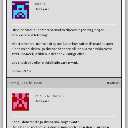
abacus
Deltagare
Blev ”prickad” eller mera varnad på bilprovningen idag, höger
strålkastare står för lågt.
Vänster var bra, när man drog upp justerings ratten till max i kuppen.
Finns en hel del roliga skruvar där nere, vilken ska man vrida på för
att få upp/ner ljusbilden, e det den 6 kantiga eller ?
Lite snabb info eller en bild hade varit grymt.
Subaru -97 GT
15 maj, 2007 kl. 14:30
#43842
IMPREZA FOREVER
Deltagare
Ser du dom tre långa skruvarna i höger kant?
Där sitter en motor för lastjusteringen och det är den du justerar