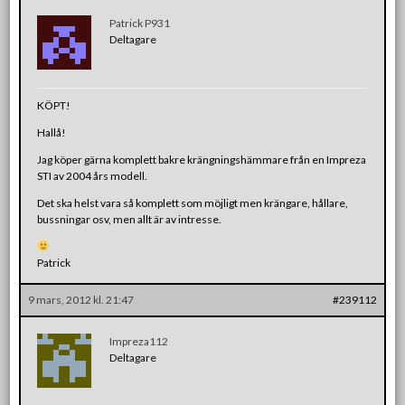
Patrick P931
Deltagare
KÖPT!
Hallå!
Jag köper gärna komplett bakre krängningshämmare från en Impreza
STI av 2004 års modell.
Det ska helst vara så komplett som möjligt men krängare, hållare,
bussningar osv, men allt är av intresse.
Patrick
9 mars, 2012 kl. 21:47
#239112
Impreza112
Deltagare