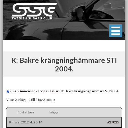
Skip
to
content
Swedish Subaru Club
För oss som älskar Subaru!
K: Bakre krängninghämmare STI
2004.
›
SSC
›
Annonser
›
Köpes – Delar
›
K: Bakre krängninghämmare STI 2004.
Visar 2 inlägg - 1 till 2 (av 2 totalt)
Författare
Inlägg
9 mars, 2012 kl. 20:14
#27825