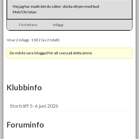
Hej jag har exakt det du söker, skicka ett pm med bud.
Mvh/Christian
Författare
Inlägg
Visar 2 inlägg - 1 till 2 (av 2 totalt)
Du måste vara inloggad för att svara på detta ämne.
Klubbinfo
Storträff 5–6 juni 2026
Foruminfo