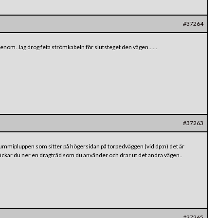
#37264
a genom. Jag drog feta strömkabeln för slutsteget den vägen……
#37263
gummipluppen som sitter på högersidan på torpedväggen (vid dp:n) det är
 skickar du ner en dragtråd som du använder och drar ut det andra vägen..
#37265