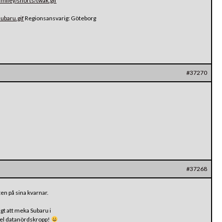
miley/shorts/twak.gif
ubaru.gif
Regionsansvarig: Göteborg
#37270
#37268
ten på sina kvarnar.
ngt att meka Subaru i
tel datanördskropp!