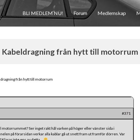
BLI MEDLEM NU!
Forum
Medlemskap
M
Kabeldragning från hytt till motorrum
dragning från hytt till motorrum
#371
till motorrummet? Ser inget rakt hål varken på höger eller vänster sida i
n på förarsidan verkar alla kablar gå ut snett fram ut framför dörren. Var
 Klarar inte ens av detta…