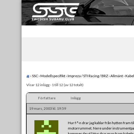
Skip
to
content
Swedish Subaru Club
För oss som älskar Subaru!
›
SSC
›
Modellspecifikt
›
Impreza / STI Racing / BRZ
›
Allmänt
›
Kabel
Visar 12 inlägg - 1 till 12 (av 12 totalt)
Författare
Inlägg
19 mars, 2003 kl. 19:59
Hur f-*-n drar jag kablar från hytten fram 
motorrummet. Nere under instrumentpanele
kommer de ut? Hur drar man fram kabeln?