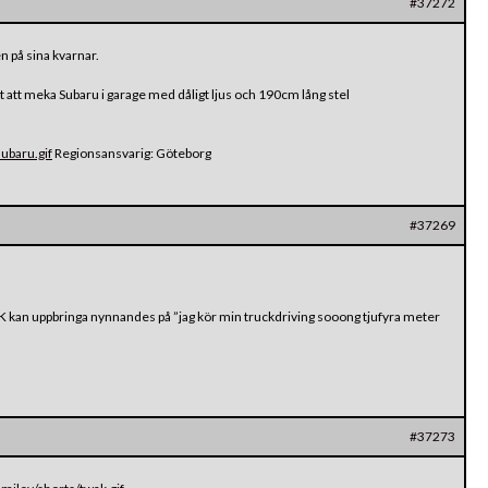
#37272
en på sina kvarnar.
ngt att meka Subaru i garage med dåligt ljus och 190cm lång stel
ubaru.gif
Regionsansvarig: Göteborg
#37269
 kan uppbringa nynnandes på ”jag kör min truckdriving sooong tjufyra meter
#37273