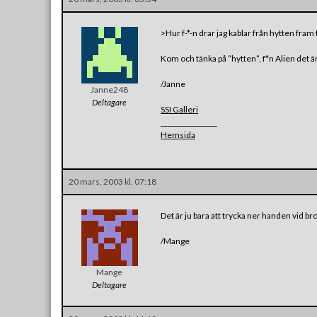
>Hur f-*-n drar jag kablar från hytten fra
Kom och tänka på ”hytten”, f*n Alien det är v
/Janne
Janne248
Deltagare
SSI Galleri
________________
Hemsida
20 mars, 2003 kl. 07:18
Det är ju bara att trycka ner handen vid br
/Mange
Mange
Deltagare