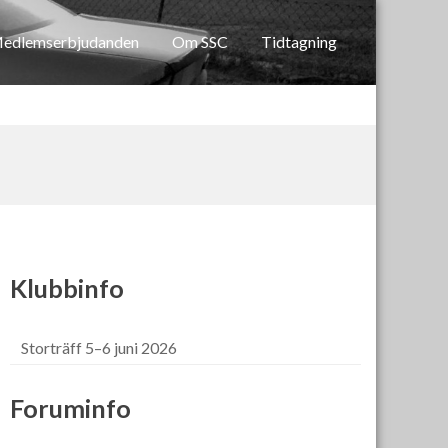
edlemserbjudanden
Om SSC
Tidtagning
Klubbinfo
Storträff 5–6 juni 2026
Foruminfo