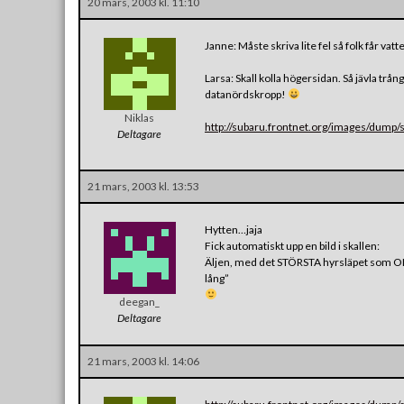
20 mars, 2003 kl. 11:10
Janne: Måste skriva lite fel så folk får vatt
Larsa: Skall kolla högersidan. Så jävla trå
datanördskropp!
Niklas
http://subaru.frontnet.org/images/dump/s
Deltagare
21 mars, 2003 kl. 13:53
Hytten…jaja
Fick automatiskt upp en bild i skallen:
Äljen, med det STÖRSTA hyrsläpet som OK
lång”
deegan_
Deltagare
21 mars, 2003 kl. 14:06