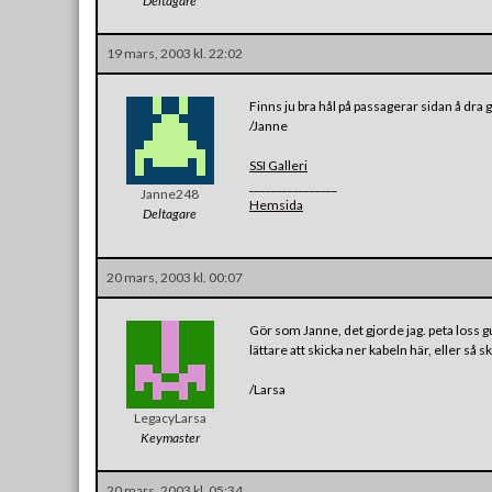
Deltagare
19 mars, 2003 kl. 22:02
Finns ju bra hål på passagerar sidan å dr
/Janne
SSI Galleri
________________
Janne248
Hemsida
Deltagare
20 mars, 2003 kl. 00:07
Gör som Janne, det gjorde jag. peta loss 
lättare att skicka ner kabeln här, eller så
/Larsa
LegacyLarsa
Keymaster
20 mars, 2003 kl. 05:34