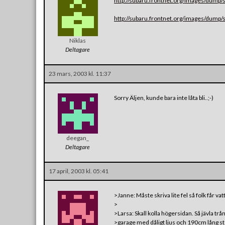
http://subaru.frontnet.org/images/dump/s
http://subaru.frontnet.org/images/dump/s
Niklas
Deltagare
23 mars, 2003 kl. 11:37
Sorry Äljen, kunde bara inte låta bli..;-)
deegan_
Deltagare
17 april, 2003 kl. 05:41
>Janne: Måste skriva lite fel så folk får vat
>
>Larsa: Skall kolla högersidan. Så jävla trå
>garage med dåligt ljus och 190cm lång s