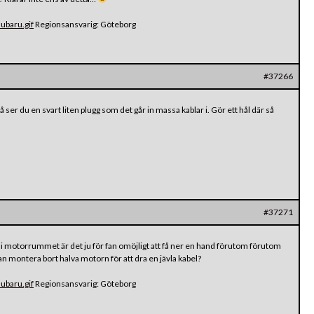
ubaru.gif
Regionsansvarig: Göteborg
#37266
å ser du en svart liten plugg som det går in massa kablar i. Gör ett hål där så
#37271
n i motorrummet är det ju för fan omöjligt att få ner en hand förutom förutom
 montera bort halva motorn för att dra en jävla kabel?
ubaru.gif
Regionsansvarig: Göteborg