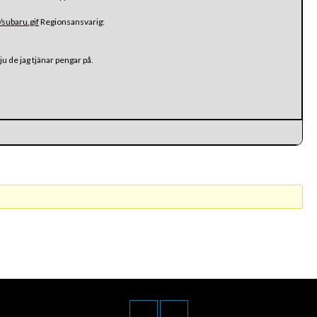
/subaru.gif
Regionsansvarig:
ju de jag tjänar pengar på.