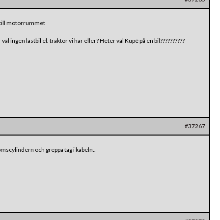
m till motorrummet
äl ingen lastbil el. traktor vi har eller? Heter väl Kupé på en bil??????????
#37267
omscylindern och greppa tag i kabeln..