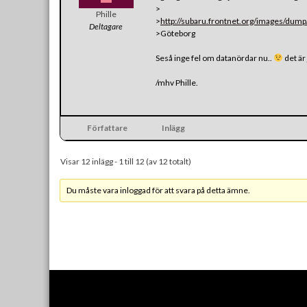
>
Phille
>
http://subaru.frontnet.org/images/dump
Deltagare
>Göteborg
Seså inge fel om datanördar nu..
det är 
/mhv Phille.
Författare
Inlägg
Visar 12 inlägg - 1 till 12 (av 12 totalt)
Du måste vara inloggad för att svara på detta ämne.