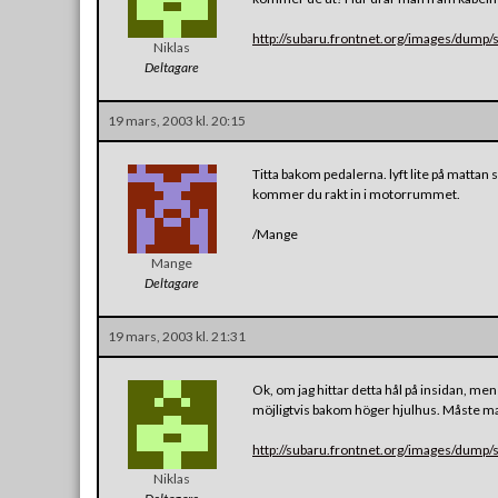
http://subaru.frontnet.org/images/dump/s
Niklas
Deltagare
19 mars, 2003 kl. 20:15
Titta bakom pedalerna. lyft lite på mattan s
kommer du rakt in i motorrummet.
/Mange
Mange
Deltagare
19 mars, 2003 kl. 21:31
Ok, om jag hittar detta hål på insidan, me
möjligtvis bakom höger hjulhus. Måste man
http://subaru.frontnet.org/images/dump/s
Niklas