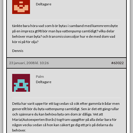
Deltagare
tänkte bara höra vad som b ör bytas i samband med kammremsbyte
på en impreza gt98 bör man bya vattenpump samtidigt? vilka delar
behöver man byta? och transmissionsoljor hur e de med dom vad
kör ni på för olja?
Dennis
23 januari, 2008 kl. 10:26
#63022
Palm
Deltagare
Detta har varit uppe för ett tag sedan så sök efter gammla trådar men
generellt bör du byta vattenpump samtidigt. Sen är det ett gäng rullar
och spännare du kan behöva byta om dom är dåliga. Vet att
Maria(Autoexperten Borås) tog fram uppgifter på alla delar bara för
någon vecka sedan så hon kan säkert ge dig ett pris på delarna du
behöver.