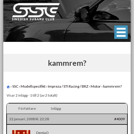
Skip
to
content
Swedish Subaru Club
För oss som älskar Subaru!
kammrem?
›
SSC
›
Modellspecifikt
›
Impreza / STI Racing / BRZ
›
Motor
›
kammrem?
Visar 2 inlägg - 1 till 2 (av 2 totalt)
Författare
Inlägg
22 januari, 2008 kl. 22:28
#4009
DentaO