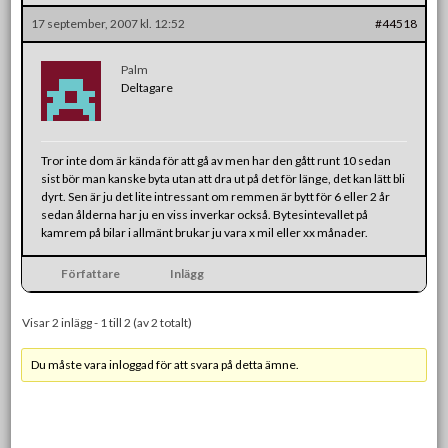
17 september, 2007 kl. 12:52
#44518
Palm
Deltagare
Tror inte dom är kända för att gå av men har den gått runt 10 sedan
sist bör man kanske byta utan att dra ut på det för länge, det kan lätt bli
dyrt. Sen är ju det lite intressant om remmen är bytt för 6 eller 2 år
sedan ålderna har ju en viss inverkar också. Bytesintevallet på
kamrem på bilar i allmänt brukar ju vara x mil eller xx månader.
Författare
Inlägg
Visar 2 inlägg - 1 till 2 (av 2 totalt)
Du måste vara inloggad för att svara på detta ämne.