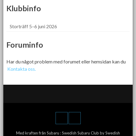
Klubbinfo
Storträff 5–6 juni 2026
Foruminfo
Har du något problem med forumet eller hemsidan kan du
Kontakta oss.
Med kraften från Subaru :
Swedish Subaru Club
by Swedish