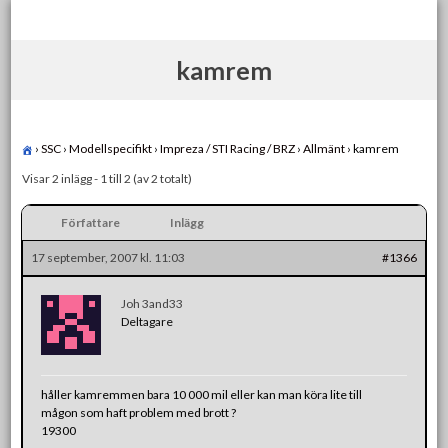
Skip
to
content
kamrem
›
SSC
›
Modellspecifikt
›
Impreza / STI Racing / BRZ
›
Allmänt
›
kamrem
Visar 2 inlägg - 1 till 2 (av 2 totalt)
Författare
Inlägg
17 september, 2007 kl. 11:03
#1366
Joh 3and33
Deltagare
håller kamremmen bara 10 000 mil eller kan man köra lite till
mågon som haft problem med brott ?
19300