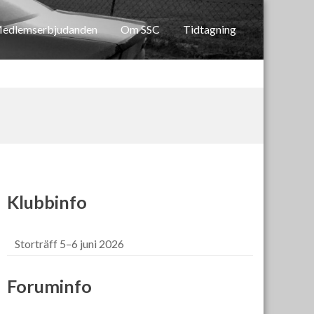
edlemserbjudanden
Om SSC
Tidtagning
Klubbinfo
Storträff 5–6 juni 2026
Foruminfo