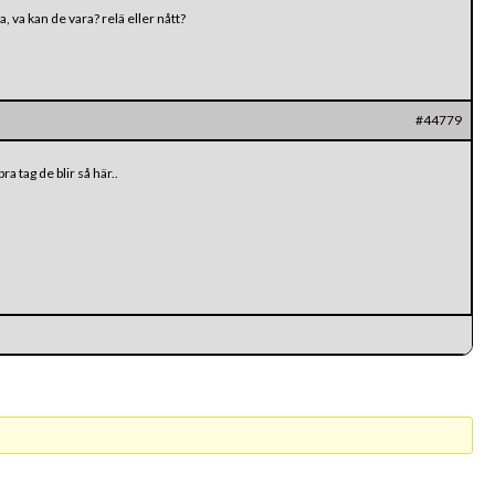
, va kan de vara? relä eller nått?
#44779
a tag de blir så här..