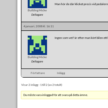
Man hör de där klicket precis vid pedalerna
Building Micke
Deltagare
4 januari, 2008 kl. 16:11
Ingen som vet? är efter man kört bilen ett br
Building Micke
Deltagare
Författare
Inlägg
Visar 2 inlägg - 1 till 2 (av 2 totalt)
Du måste vara inloggad för att svara på detta ämne.