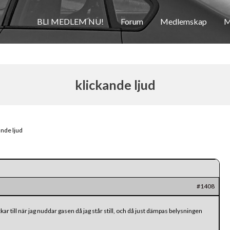
BLI MEDLEM NU!
Forum
Medlemskap
M
klickande ljud
ande ljud
#1408
kar till när jag nuddar gasen då jag står still, och då just dämpas belysningen