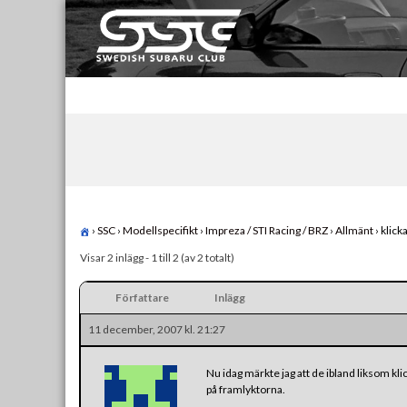
Skip
to
content
Swedish Subaru Club
För oss som älskar Subaru!
›
SSC
›
Modellspecifikt
›
Impreza / STI Racing / BRZ
›
Allmänt
›
klick
Visar 2 inlägg - 1 till 2 (av 2 totalt)
Författare
Inlägg
11 december, 2007 kl. 21:27
Nu idag märkte jag att de ibland liksom klic
på framlyktorna.