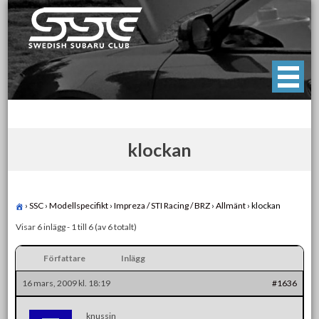
Skip
to
content
Swedish Subaru Club
För oss som älskar Subaru!
klockan
›
SSC
›
Modellspecifikt
›
Impreza / STI Racing / BRZ
›
Allmänt
›
klockan
Visar 6 inlägg - 1 till 6 (av 6 totalt)
Författare
Inlägg
16 mars, 2009 kl. 18:19
#1636
knussin