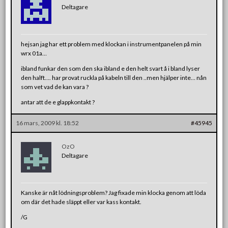
Deltagare
hejsan jag har ett problem med klockan i instrumentpanelen på min
wrx 01a…
ibland funkar den som den ska ibland e den helt svart å i bland lyser
den halft…. har provat ruckla på kabeln till den ..men hjälper inte… nån
som vet vad de kan vara ?
antar att de e glappkontakt ?
16 mars, 2009 kl. 18:52
#45945
OzO
Deltagare
Kanske är nåt lödningsproblem? Jag fixade min klocka genom att löda
om där det hade släppt eller var kass kontakt.
/G
_____