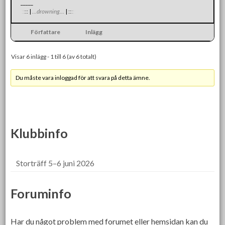
_____
:
:
:
:
:
|
…drowning…
|
:
:
:
:
:
Författare
Inlägg
Visar 6 inlägg - 1 till 6 (av 6 totalt)
Du måste vara inloggad för att svara på detta ämne.
Klubbinfo
Storträff 5–6 juni 2026
Foruminfo
Har du något problem med forumet eller hemsidan kan du