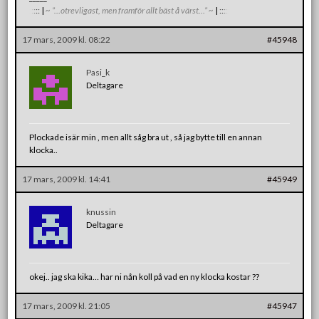
:
:
:
:
:
|
~ ”…otrevligast, men framför allt bäst å värst…” ~
|
:
:
:
:
:
17 mars, 2009 kl. 08:22
#45948
Pasi_k
Deltagare
Plockade isär min , men allt såg bra ut , så jag bytte till en annan
klocka..
17 mars, 2009 kl. 14:41
#45949
knussin
Deltagare
okej.. jag ska kika… har ni nån koll på vad en ny klocka kostar ??
17 mars, 2009 kl. 21:05
#45947