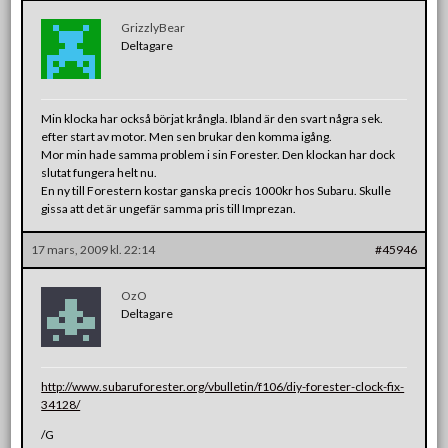
GrizzlyBear
Deltagare
Min klocka har också börjat krångla. Ibland är den svart några sek.
efter start av motor. Men sen brukar den komma igång.
Mor min hade samma problem i sin Forester. Den klockan har dock
slutat fungera helt nu.
En ny till Forestern kostar ganska precis 1000kr hos Subaru. Skulle
gissa att det är ungefär samma pris till Imprezan.
17 mars, 2009 kl. 22:14
#45946
OzO
Deltagare
http://www.subaruforester.org/vbulletin/f106/diy-forester-clock-fix-
34128/
/G