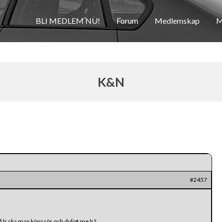
BLI MEDLEM NU!
Forum
Medlemskap
M
K&N
#2457
å lr ska man köpa rör och dyligt me lr?