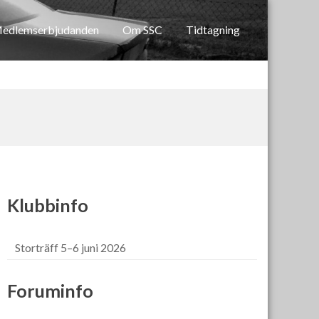
edlemserbjudanden
Om SSC
Tidtagning
Klubbinfo
Storträff 5–6 juni 2026
Foruminfo