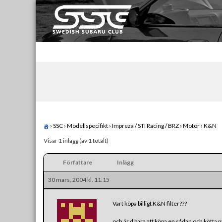
Skip
to
content
Swedish Subaru Club
För oss som älskar Subaru!
›
SSC
›
Modellspecifikt
›
Impreza / STI Racing / BRZ
›
Motor
›
K&N
Visar 1 inlägg (av 1 totalt)
Författare
Inlägg
30 mars, 2004 kl. 11:15
Vart köpa billigt K&N filter???
och är d bara att köpa en sådan och kötta p