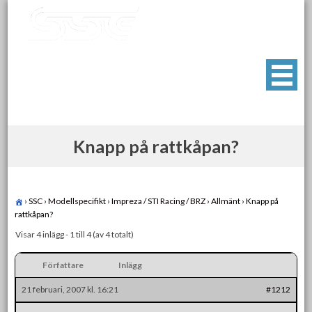
Skip
to
content
Swedish Subaru Club
För oss som älskar Subaru!
Knapp på rattkåpan?
›
SSC
›
Modellspecifikt
›
Impreza / STI Racing / BRZ
›
Allmänt
›
Knapp på
rattkåpan?
Visar 4 inlägg - 1 till 4 (av 4 totalt)
Författare
Inlägg
21 februari, 2007 kl. 16:21
#1212