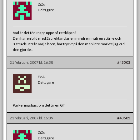
ZiZu
Deltagare
Vad är det för knapp uppe på rattkåpan?
Den har en bild med 2st rektanglar en mindre innuti en större och
3 sträck ut från varje hörn, har tryckt på den men inte märkte jag vad
den gjorde..
21 februari, 2007 kl. 16:38
#43503
FeA
Deltagare
Parkeringsljus, om det är en GT
21 februari, 2007 kl. 16:39
#43505
ZiZu
Deltagare