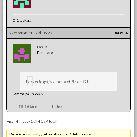
OK, tackar..
22 februari, 2007 kl. 06:29
#43504
Pasi_k
Deltagare
Parkeringsljus, om det är en GT
Samma på En WRX…
Författare
Inlägg
Visar 4 inlägg - 1 till 4 (av 4 totalt)
Du måste vara inloggad för att svara på detta ämne.