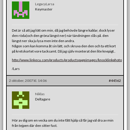
LegacyLarsa
Keymaster
Det är så att jag lött om min, då jag behövde längre kablar, dock lyser
den röda(och den gröna längst ner) när tändningen slås på. den
längst ner ska ju lysa men inte den andra.
Någon som kan komma åt sin lätt, och skruva den den och ta ett kort
på kretskortet vore tacksamt. Då jag själv monterat den lite knepigt..
http://www.linkecu.com/products/productspageimages/knocklinkphoto
/Lars
2 oktober, 2007 kl. 14:06
#44562
Niklas
Deltagare
Hör av dig om en vecka om du inte fått hjälp så får jag väl dra av min
från tejpen där den sitter fast.