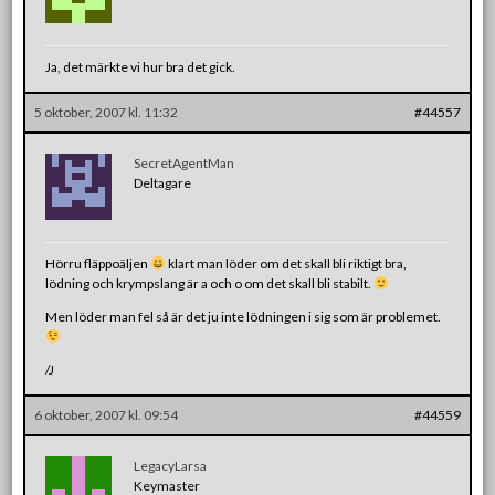
Ja, det märkte vi hur bra det gick.
5 oktober, 2007 kl. 11:32
#44557
SecretAgentMan
Deltagare
Hörru fläppoäljen
klart man löder om det skall bli riktigt bra,
lödning och krympslang är a och o om det skall bli stabilt.
Men löder man fel så är det ju inte lödningen i sig som är problemet.
/J
6 oktober, 2007 kl. 09:54
#44559
LegacyLarsa
Keymaster