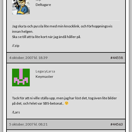
Deltagare
Jag ska ta och pyssla lite med min knocklink, och förhoppningsvis
innan helgen.
Ska se till att ta lite kort när jag ändå håller på.
//.zip
4 oktober, 2007 kl. 18:39
#44558
LegacyLarsa
Keymaster
Tack för att ni ville ställa upp, men jag har löst det, tog även lite bilder
på det, och felet var SBS-betonat..
/Lars
5 oktober, 2007 kl. 08:21
#44563