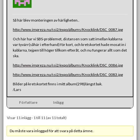
Så här blev monteringen av härligheten..
http://www.impreza.nu/ssi2/expo/albums/Knocklink/DSC_0087.jpg
Och här har vi SBS-problemet, distansen som satt imellan kablarna
var tyvärr(såhär i efterhand) för kort, och kretskortet hade mosat in i
kablarna, tejpen till höger tillkom efteråt, och nu fungerar allt som det
ska.
http://www.impreza.nu/ssi2/expo/albums/Knocklink/DSC_0086.jpg
http://www.impreza.nu/ssi2/expo/albums/Knocklink/DSC_0083.jpg
Bilder på kretskortet finns i mitt album(298)längst bak.
/Lars
Författare
Inlägg
Visar 11 inlägg - 1 till 11 (av 11 totalt)
Du måste vara inloggad för att svara på detta ämne.