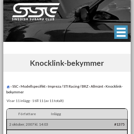
Skip
to
content
Swedish Subaru Club
För oss som älskar Subaru!
Knocklink-bekymmer
›
SSC
›
Modellspecifikt
›
Impreza / STI Racing / BRZ
›
Allmänt
›
Knocklink-
bekymmer
Visar 11 inlägg - 1 till 11 (av 11 totalt)
Författare
Inlägg
2 oktober, 2007 kl. 14:03
#1375