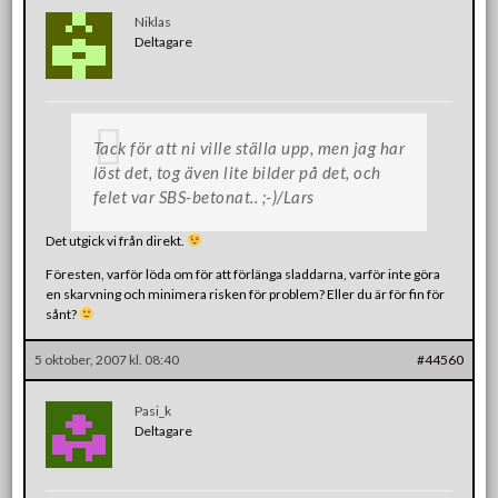
Niklas
Deltagare
Tack för att ni ville ställa upp, men jag har
löst det, tog även lite bilder på det, och
felet var SBS-betonat.. ;-)/Lars
Det utgick vi från direkt.
Föresten, varför löda om för att förlänga sladdarna, varför inte göra
en skarvning och minimera risken för problem? Eller du är för fin för
sånt?
5 oktober, 2007 kl. 08:40
#44560
Pasi_k
Deltagare