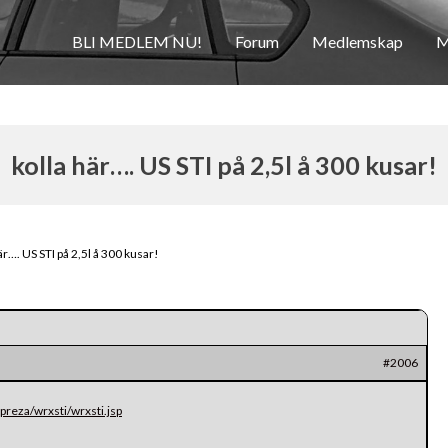
BLI MEDLEM NU!
Forum
Medlemskap
M
kolla här…. US STI på 2,5l å 300 kusar!
är…. US STI på 2,5l å 300 kusar!
#2006
preza/wrxsti/wrxsti.jsp