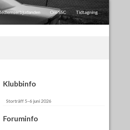
edlemserbjudanden
Om SSC
Tidtagning
Klubbinfo
Storträff 5–6 juni 2026
Foruminfo