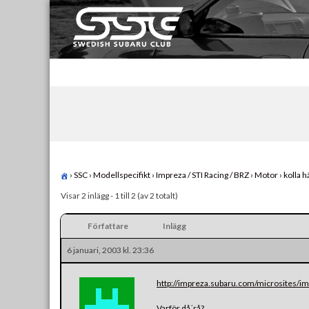
Skip
to
content
Swedish Subaru Club
För oss som älskar Subaru!
›
SSC
›
Modellspecifikt
›
Impreza / STI Racing / BRZ
›
Motor
›
kolla h
Visar 2 inlägg - 1 till 2 (av 2 totalt)
Författare
Inlägg
6 januari, 2003 kl. 23:36
http://impreza.subaru.com/microsites/im
Varför då´rå?