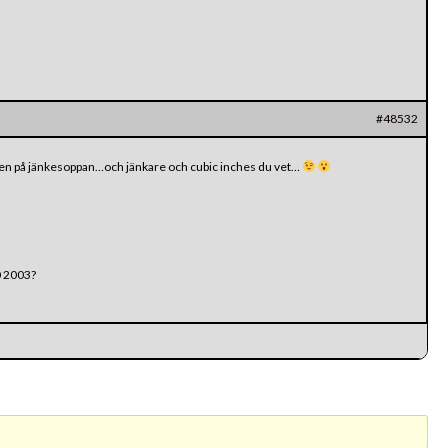
#48532
kten på jänkesoppan…och jänkare och cubic inches du vet…
0 2003?