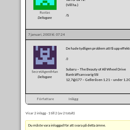
(Vill ha.)
Rustas
/S
Deltagare
7 januari, 2003 kl. 07:24
De hade tydligen problem att få upp effe
/J
Subaru – The Beauty of All Wheel Drive
SecretAgentMan
Banträffsansvarig SSI
Deltagare
12,7@177 – Gelleråsen 1.21 – under 1.2
Författare
Inlägg
Visar 2 inlägg - 1 till 2 (av 2 totalt)
Du måste vara inloggad för att svara på detta ämne.