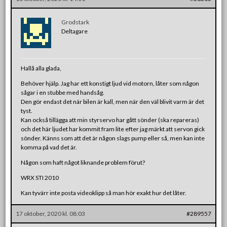
Grodstark
Deltagare
Hallå alla glada,
Behöver hjälp. Jag har ett konstigt ljud vid motorn, låter som någon
sågar i en stubbe med handsåg.
Den gör endast det när bilen är kall, men när den väl blivit varm är det
tyst.
Kan också tillägga att min styrservo har gått sönder (ska repareras)
och det här ljudet har kommit fram lite efter jag märkt att servon gick
sönder. Känns som att det är någon slags pump eller så, men kan inte
komma på vad det är.
Någon som haft något liknande problem förut?
WRX STI 2010
Kan tyvärr inte posta videoklipp så man hör exakt hur det låter.
17 oktober, 2020 kl. 08:03
#289557