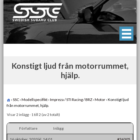
Skip
to
content
Swedish Subaru Club
För oss som älskar Subaru!
Konstigt ljud från motorrummet,
hjälp.
›
SSC
›
Modellspecifikt
›
Impreza / STI Racing / BRZ
›
Motor
›
Konstigt ljud
från motorrummet, hjälp.
Visar 2 inlägg - 1 till 2 (av 2 totalt)
Författare
Inlägg
16 oktober, 2020 kl. 14:01
#36305