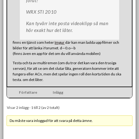
förut?
WRX STI 2010
Kan tyvärr inte posta videoklipp så man
hör exakt hur det låter.
finns en tjänst som heter
Imgur
där kan man ladda upp filmer och
bilder för att länka i forumet. d—0.o—b
(finns även en app för det om du vill använda mobilen)
Testa och ta av multiremen (om du tror det kan vara den trasiga
servon), för att se om det slutar låta, generatorn kommer inte att
fungera eller ACn, men det spelar ingen roll den korta tiden du ska
testa. om det låter.
Författare
Inlägg
Visar 2 inlägg - 1 till 2 (av 2 totalt)
Du måste vara inloggad för att svara på detta ämne.