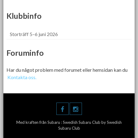
Klubbinfo
Storträff 5–6 juni 2026
Foruminfo
Har du något problem med forumet eller hemsidan kan du
Kontakta oss.
Med kraften från Subaru :
Swedish Subaru Club
by Swedish
Subaru Club