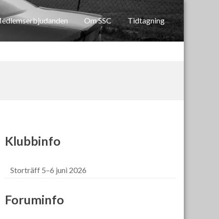
edlemserbjudanden
Om SSC
Tidtagning
Klubbinfo
Storträff 5–6 juni 2026
Foruminfo