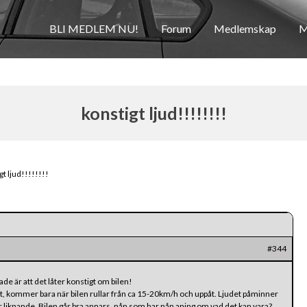
BLI MEDLEM NU!
Forum
Medlemskap
M
konstigt ljud!!!!!!!!
gt ljud!!!!!!!!
#344
de är att det låter konstigt om bilen!
ant, kommer bara när bilen rullar från ca 15-20km/h och uppåt. Ljudet påminner
r liknande. Bilen går bra annars, nån som har nån aning om vad det kan vara?