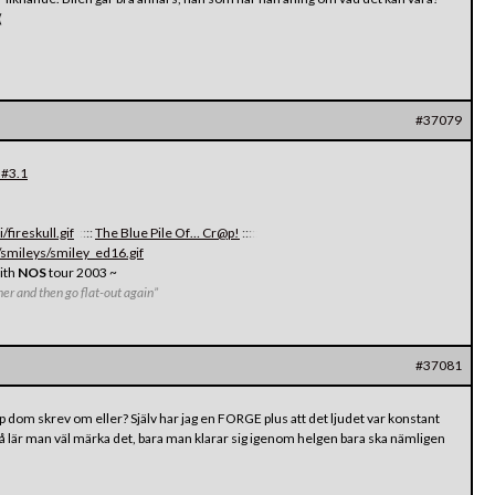
(
#37079
m#3.1
fireskull.gif
:
:
:
:
:
The Blue Pile Of… Cr@p!
:
:
:
:
:
smileys/smiley_ed16.gif
with
NOS
tour 2003 ~
orner and then go flat-out again”
#37081
p dom skrev om eller? Själv har jag en FORGE plus att det ljudet var konstant
igt så lär man väl märka det, bara man klarar sig igenom helgen bara ska nämligen