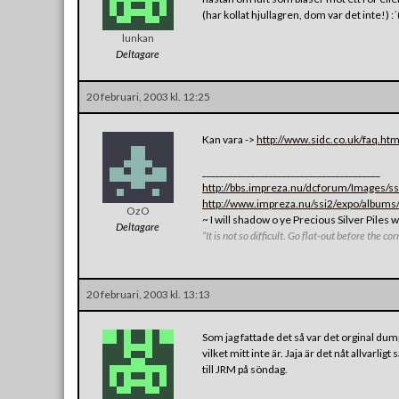
(har kollat hjullagren, dom var det inte!) :´
lunkan
Deltagare
20 februari, 2003 kl. 12:25
Kan vara ->
http://www.sidc.co.uk/faq.ht
________________________________________
http://bbs.impreza.nu/dcforum/Images/ssi/
http://www.impreza.nu/ssi2/expo/albums/
OzO
~ I will shadow o ye Precious Silver Piles 
Deltagare
”It is not so difficult. Go flat-out before the c
20 februari, 2003 kl. 13:13
Som jag fattade det så var det orginal dum
vilket mitt inte är. Jaja är det nåt allvarl
till JRM på söndag.