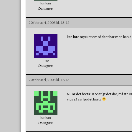
lunkan
Deltagare
20 februari, 2003 kl. 13:15
kan inte mycket om sådant här men kan det i
Imp
Deltagare
20 februari, 2003 kl. 18:13
Nu är det borta! Konstigt det där, måste va
vips så var ljudet borta
lunkan
Deltagare