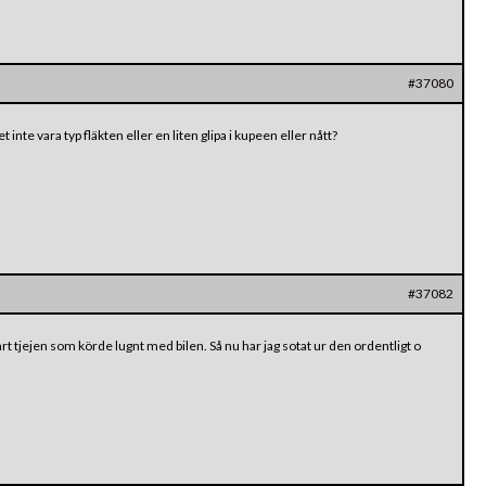
#37080
nte vara typ fläkten eller en liten glipa i kupeen eller nått?
#37082
rt tjejen som körde lugnt med bilen. Så nu har jag sotat ur den ordentligt o