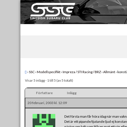
Skip
to
content
Swedish Subaru Club
För oss som älskar Subaru!
›
SSC
›
Modellspecifikt
›
Impreza / STI Racing / BRZ
›
Allmänt
›
konsti
Visar 5 inlägg - 1 till 5 (av 5 totalt)
Författare
Inlägg
20 februari, 2003 kl. 12:09
Det första man får höra idag när man vakna
Det är ett pipande/tjutande ljud ej konst
nästan om luft som blåser mot ett rör elle