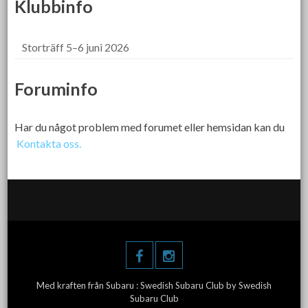
Klubbinfo
Storträff 5–6 juni 2026
Foruminfo
Har du något problem med forumet eller hemsidan kan du
Kontakta oss.
Med kraften från Subaru :
Swedish Subaru Club
by Swedish
Subaru Club