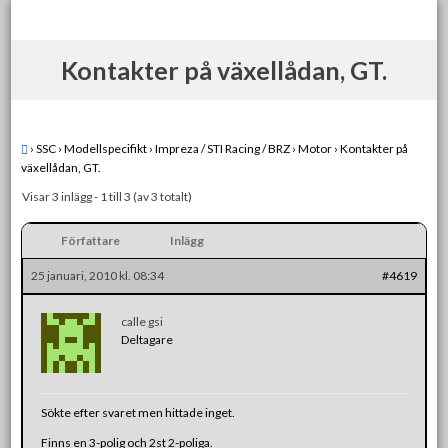
Skip
to
content
Kontakter på växellådan, GT.
›
SSC
›
Modellspecifikt
›
Impreza / STI Racing / BRZ
›
Motor
›
Kontakter på
växellådan, GT.
Visar 3 inlägg - 1 till 3 (av 3 totalt)
Författare
Inlägg
25 januari, 2010 kl. 08:34
#4619
calle gsi
Deltagare
Sökte efter svaret men hittade inget.
Finns en 3-polig och 2st 2-poliga.