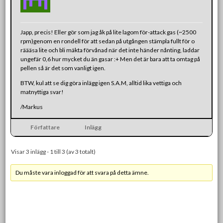
Japp, precis! Eller gör som jag åk på lite lagom för-attack gas (~2500
rpm)genom en rondell för att sedan på utgången stämpla fullt för o
räääsa lite och bli mäkta förvånad när det inte händer nånting, laddar
ungefär 0,6 hur mycket du än gasar :+ Men det är bara att ta omtag på
pellen så är det som vanligt igen.
BTW, kul att se dig göra inlägg igen S.A.M, alltid lika vettiga och
matnyttiga svar!
/Markus
Författare
Inlägg
Visar 3 inlägg - 1 till 3 (av 3 totalt)
Du måste vara inloggad för att svara på detta ämne.