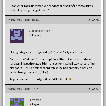
En är väl till backljuset men vad går dom andra till? Är det möjligtvis
en laddtryckreglering på ettan?
25 januari, 2010 kl. 10:16
#66576
SecretAgentMan
Deltagare
Hastighetsgivare på höger sida, på vänster friläge och back.
Finns inga effektbegränsningar på det sättet, däremot finns det en
ful-spärr inbyggd för att ta bilen runt bullerkrav, håll ett visst varv (lite
sisådär 2500 vill jag minnas) en liten stund på lägre växlar, och den
laddar bara grundladd (0,5 bar).
Taget ur minnet, men något åt det hållet är det.
26 januari, 2010 kl. 07:09
#66577
Snowman
Deltagare