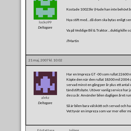
Kostade 10023kr (Hade han inte behövt by
Nya stift med…då dom ska bytas enligt se
locko99
Deltagare
Va på Veddige Bil & Traktor…duktig kille s
//Martin
21 maj, 2007 kl. 10:02
Har en Impreza GT -00 som rullat 22600 n
Köpte den när den rullat 18300 mil 2004 oc
servad minst en gång per år plus ett antal
tändstiftsbyte. Utöver vanlig service har
dessa år. Använder bilen dagligen året run
alekz
Deltagare
Så är bilen bara välskött och servad och ha
Vet tyvär en impreza som var mer eller min
Författare
Inlägg