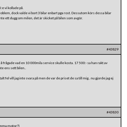
:e vi kollade på.
problem, dock valde vi bort 3 bilar enbart pga rost. Dessutom körs dessa bilar
 inte ett dugg om milen, det är skicket på bilen som avgör.
#43829
 å frågade vad en 10 000mila service skulle kosta. 17 500:- sa han rakt av
te ens sett bilen..
alt fel vill jag inte svara på men de var de priset de sa till mig.. nu gjorde jag ej
#43830
amma motor?)