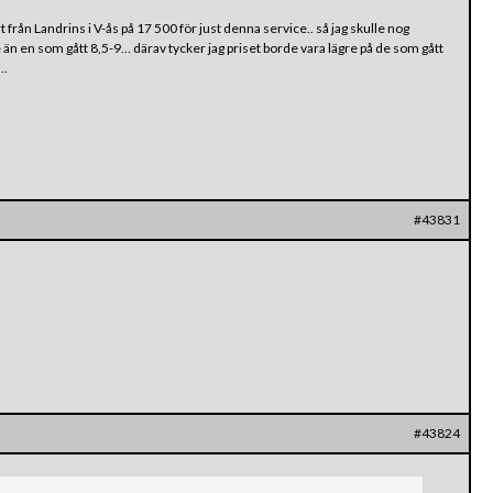
t från Landrins i V-ås på 17 500 för just denna service.. så jag skulle nog
n en som gått 8,5-9… därav tycker jag priset borde vara lägre på de som gått
r…
#43831
#43824