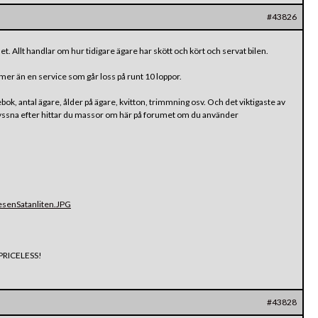
#43826
alet. Allt handlar om hur tidigare ägare har skött och kört och servat bilen.
mer än en service som går loss på runt 10 loppor.
cebok, antal ägare, ålder på ägare, kvitton, trimmning osv. Och det viktigaste av
na lyssna efter hittar du massor om här på forumet om du använder
esenSatanliten.JPG
n PRICELESS!
#43828