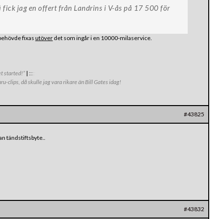
fick jag en offert från Landrins i V-ås på 17 500 för
behövde fixas
utöver
det som ingår i en 10000-milaservice.
et started!”
|
:
:
:
:
:
-clips, då skulle jag vara rikare än Bill Gates idag!
#43825
an tändstiftsbyte..
#43832