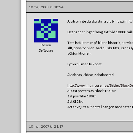
10 maj, 2007 kl. 18:54
Jag tror inte du ska stirra dig blind på milt
Det händer inget ”magiskt” vid 10000 mil 
Titta istället mer på bilens historik, servi
Desen
allt, provkör bilen. Vad du ska titta, kän
Deltagare
sökfunktionen.
Lycka till med bilköpet
/Andreas, Skåne, Kristianstad
http://www.hildinggren.se/Bilder/BlockD
300 st posters av Block 1250kr
1st porrfilm 199kr
2st öl 28kr
Att anvnjuta allt detta i sängen med sata
10 maj, 2007 kl. 21:17