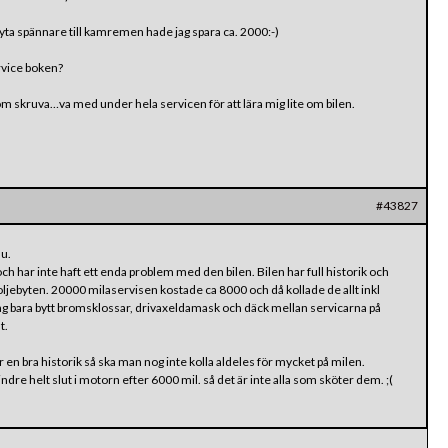
ta spännare till kamremen hade jag spara ca. 2000:-)
rvice boken?
om skruva…va med under hela servicen för att lära mig lite om bilen.
#43827
u.
h har inte haft ett enda problem med den bilen. Bilen har full historik och
 oljebyten. 20000 milaservisen kostade ca 8000 och då kollade de allt inkl
 jag bara bytt bromsklossar, drivaxeldamask och däck mellan servicarna på
t.
r en bra historik så ska man nog inte kolla aldeles för mycket på milen.
dre helt slut i motorn efter 6000 mil. så det är inte alla som sköter dem. ;(