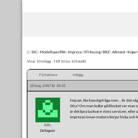
Skip
to
content
›
SSC
›
Modellspecifikt
›
Impreza / STI Racing / BRZ
›
Allmänt
›
Köpa n
Visar 10 inlägg - 1 till 10 (av 10 totalt)
Författare
Inlägg
10 maj, 2007 kl. 18:03
Hejsan, lite konstig fråga men… Är det någ
00:a? Om man kollar på Blocket ser man o
är det bara tackvare stora servicen, eller
imprezan innan motorn börjar hicka och ha 
Rills
Deltagare