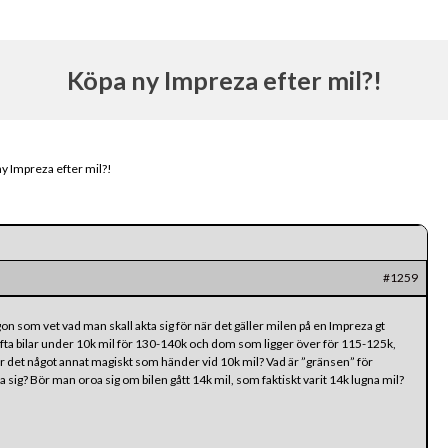
Köpa ny Impreza efter mil?!
y Impreza efter mil?!
#1259
on som vet vad man skall akta sig för när det gäller milen på en Impreza gt
fta bilar under 10k mil för 130-140k och dom som ligger över för 115-125k,
 är det något annat magiskt som händer vid 10k mil? Vad är ”gränsen” för
sig? Bör man oroa sig om bilen gått 14k mil, som faktiskt varit 14k lugna mil?