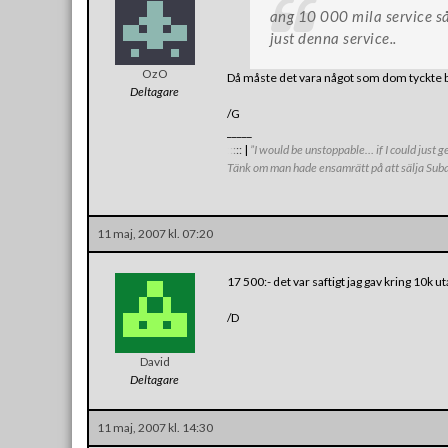
ang 10 000 mila service så 
just denna service..
OzO
Då måste det vara något som dom tyckte 
Deltagare
/G
_____
:
:
:
:
:
|
”I would be unstoppable… if I could just g
Tänk om man hade ensamrätt på att sälja Subaru
11 maj, 2007 kl. 07:20
17 500:- det var saftigt jag gav kring 10k ut
/D
David
Deltagare
11 maj, 2007 kl. 14:30