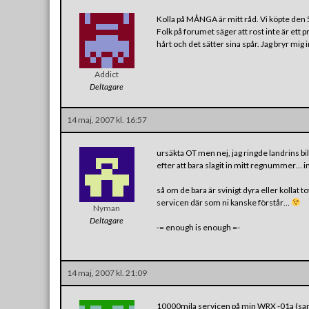
Kolla på MÅNGA är mitt råd. Vi köpte den 5
Folk på forumet säger att rost inte är ett 
hårt och det sätter sina spår. Jag bryr mig
Addict
Deltagare
14 maj, 2007 kl. 16:57
ursäkta OT men nej, jag ringde landrins bil
efter att bara slagit in mitt regnummer… in
så om de bara är svinigt dyra eller kollat tot
servicen där som ni kanske förstår…
Nyman
Deltagare
-= enough is enough =-
14 maj, 2007 kl. 21:09
10000mila servicen på min WRX -01a (s