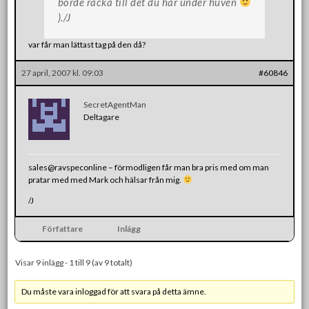
borde räcka till det du har under huven
)./J
var får man lättast tag på den då?
27 april, 2007 kl. 09:03
#60846
SecretAgentMan
Deltagare
sales@ravspeconline – förmodligen får man bra pris med om man
pratar med med Mark och hälsar från mig.
/J
Författare
Inlägg
Visar 9 inlägg - 1 till 9 (av 9 totalt)
Du måste vara inloggad för att svara på detta ämne.