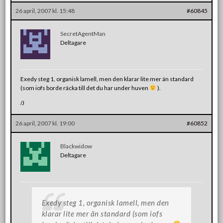
26 april, 2007 kl. 15:48
#60845
SecretAgentMan
Deltagare
Exedy steg 1, organisk lamell, men den klarar lite mer än standard
(som iofs borde räcka till det du har under huven
).
/J
26 april, 2007 kl. 19:00
#60852
Blackwidow
Deltagare
Exedy steg 1, organisk lamell, men den
klarar lite mer än standard (som iofs