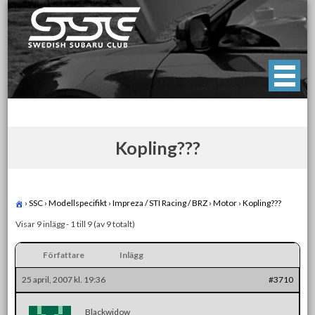
Skip
to
content
Swedish Subaru Club
För oss som älskar Subaru!
Kopling???
›
SSC
›
Modellspecifikt
›
Impreza / STI Racing / BRZ
›
Motor
›
Kopling???
Visar 9 inlägg - 1 till 9 (av 9 totalt)
Författare
Inlägg
25 april, 2007 kl. 19:36
#3710
Blackwidow