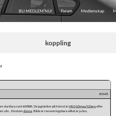
BLI MEDLEM NU!
Forum
Medlemskap
M
koppling
ng
#3645
m ska klara runt 600lbft. De jag tänker på främst är
HKS GDmax/GDpro
eller
ill en sån…förutom
denna
. Båda är renoveringsbara vilket är ju bra.