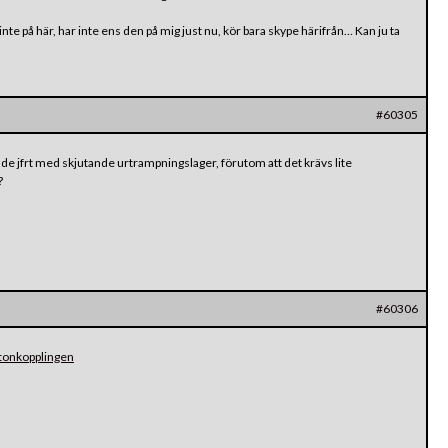
te på här, har inte ens den på mig just nu, kör bara skype härifrån… Kan ju ta
#60305
e jfrt med skjutande urtrampningslager, förutom att det krävs lite
?
#60306
ltonkopplingen