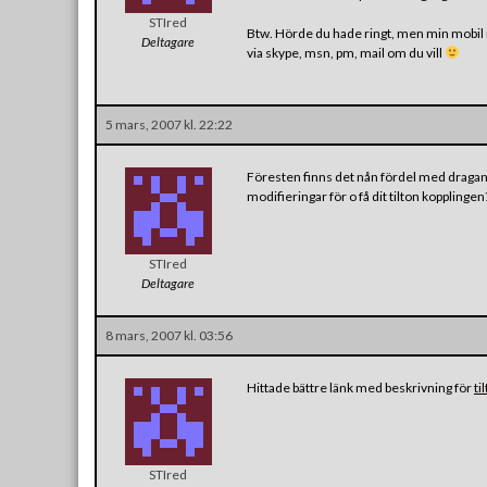
STIred
Btw. Hörde du hade ringt, men min mobil in
Deltagare
via skype, msn, pm, mail om du vill
5 mars, 2007 kl. 22:22
Föresten finns det nån fördel med dragand
modifieringar för o få dit tilton kopplingen
STIred
Deltagare
8 mars, 2007 kl. 03:56
Hittade bättre länk med beskrivning för
ti
STIred