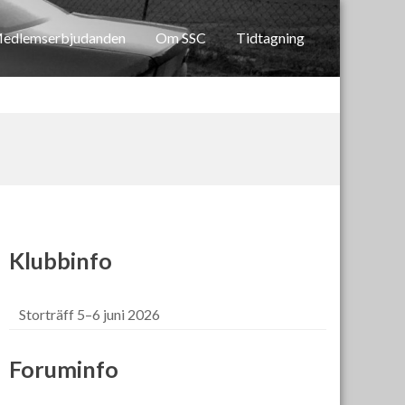
edlemserbjudanden
Om SSC
Tidtagning
Klubbinfo
Storträff 5–6 juni 2026
Foruminfo