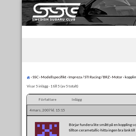
Skip
to
content
Swedish Subaru Club
För oss som älskar Subaru!
›
SSC
›
Modellspecifikt
›
Impreza / STI Racing / BRZ
›
Motor
›
koppli
Visar 5 inlägg - 1 till 5 (av 5 totalt)
Författare
Inlägg
4 mars, 2007 kl. 15:15
Börjar fundera lite smått på en koppling so
tillton cerametallic-hitta ingen bra länk t