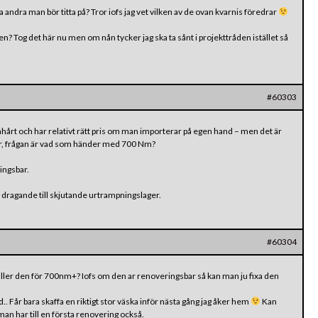
 andra man bör titta på? Tror iofs jag vet vilken av de ovan kvarnis föredrar
en? Tog det här nu men om nån tycker jag ska ta sånt i projekttråden istället så
#60303
hårt och har relativt rätt pris om man importerar på egen hand – men det är
r, frågan är vad som händer med 700 Nm?
ingsbar.
ån dragande till skjutande urtrampningslager.
#60304
ler den för 700nm+? Iofs om den ar renoveringsbar så kan man ju fixa den
. Får bara skaffa en riktigt stor väska inför nästa gång jag åker hem
Kan
n har till en första renovering också.