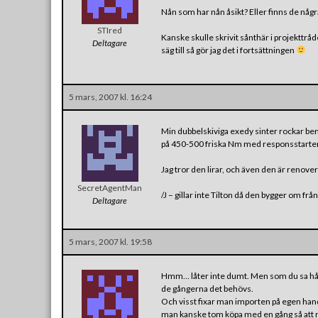
Nån som har nån åsikt? Eller finns de några
STIred
Kanske skulle skrivit sånthär i projekttråd
Deltagare
säg till så gör jag det i fortsättningen
5 mars, 2007 kl. 16:24
Min dubbelskiviga exedy sinter rockar ben
på 450-500 friska Nm med responsstarte
Jag tror den lirar, och även den är renover
SecretAgentMan
/J – gillar inte Tilton då den bygger om fr
Deltagare
5 mars, 2007 kl. 19:58
Hmm… låter inte dumt. Men som du sa hål
de gångerna det behövs.
Och visst fixar man importen på egen hand.
man kanske tom köpa med en gång så att ma