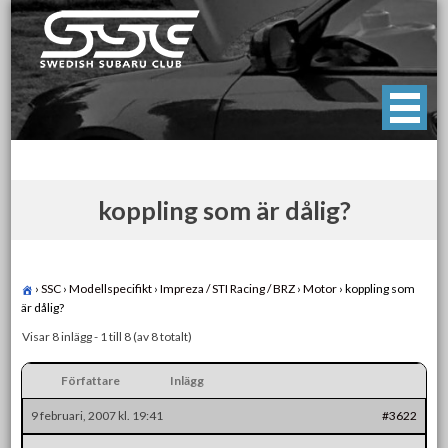
Skip
to
content
Swedish Subaru Club
För oss som älskar Subaru!
koppling som är dålig?
›
SSC
›
Modellspecifikt
›
Impreza / STI Racing / BRZ
›
Motor
›
koppling som
är dålig?
Visar 8 inlägg - 1 till 8 (av 8 totalt)
Författare
Inlägg
9 februari, 2007 kl. 19:41
#3622