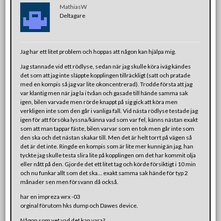
MathiasW
Deltagare
Jag har ett litet problem och hoppas att någon kan hjälpa mig.
Jag stannade vid ett rödlyse, sedan när jag skulle köra iväg kändes
det som att jag inte släppte kopplingen tillräckligt (satt och pratade
med en kompis så jag var lite okoncentrerad). Trodde första att jag
var klantig men när jag la i tvåan och gasade till hände samma sak
igen, bilen varvade men rörde knappt på sig gick att köra men
verkligen inte som den går i vanliga fall. Vid nästa rödlyse testade jag
igen för att försöka lyssna/känna vad som var fel, känns nästan exakt
som att man tappar fäste, bilen varvar som en tok men går inte som
den ska och det nästan skakar till. Men det är helt torrt på vägen så
det är det inte. Ringde en kompis som är lite mer kunnig än jag, han
tyckte jag skulle testa slira lite på kopplingen om det har kommit olja
eller nått på den. Gjorde det ett litet tag och körde försiktigt i 10 min
och nu funkar allt som det ska… exakt samma sak hände för typ 2
månader sen men försvann då också.
har en impreza wrx -03
orginal förutom hks dump och Dawes device.
Någon som vet vad det kan vara?