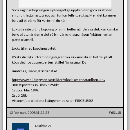
Som sagt när kopplingen e på väg att ge upp kan den göra så att den
slirar till, hittar nytt grepp och funkar felfritt ett tag. Men det kommer
bara att bli värre för varje mil du kör.
Luktade inte bränd koppling om min heller när den va slut, kan kanske
bero på att när den e slut så blir där ju knappt någon friktion mellan
platta o lamell.
Lycka till med kopplingsbytet.
PS ska du byta urtrampningslagret oxå så känar du en hel del på att
köpa det hos autoexperten istället för orginal. Ds
/Andreas, Skåne, Kristianstad
http://www.hildinggren.se/Bilder/BlockDesenSatanliten.JPG
300 st posters av Block 1250kr
1st porrfilm 199kr
2st öl 28kr
Att anvnjuta allt detta i sängen med satan PRICELESS!
12 februari, 2008 kl. 22:28
#60118
MathiasW