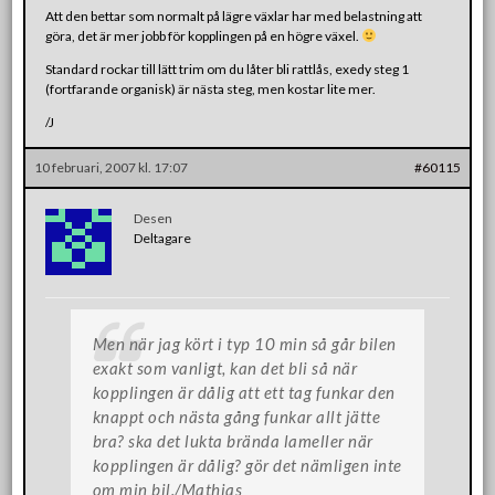
Att den bettar som normalt på lägre växlar har med belastning att
göra, det är mer jobb för kopplingen på en högre växel.
Standard rockar till lätt trim om du låter bli rattlås, exedy steg 1
(fortfarande organisk) är nästa steg, men kostar lite mer.
/J
10 februari, 2007 kl. 17:07
#60115
Desen
Deltagare
Men när jag kört i typ 10 min så går bilen
exakt som vanligt, kan det bli så när
kopplingen är dålig att ett tag funkar den
knappt och nästa gång funkar allt jätte
bra? ska det lukta brända lameller när
kopplingen är dålig? gör det nämligen inte
om min bil./Mathias