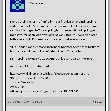
Deltagare
Kör du orginal eller lite ”lätt” trimmat så funkar en orginalkoppling
alldeles utmärkt. Men tänker du trimma mer eller köra massor med
rattlås så är nog en tuffare koppling bra, men ju tuffare koppling ju
mer stryk får lådan, och byta koppling var 11000 mil tycker jag låter
bättre än att byta låda med samma eller mindre intervaller.
Vill du ändå ha ännu tuffare koppling så hör med SAM här på forumet,
han har bra koll o kontakter när det gäller tuffa lameller.
Min koppling gav upp vid 15000 mil och jag satte dit en ny orginal.
/Andreas, Skåne, Kristianstad
http://www.hildinggren.se/Bilder/BlockDesenSatanliten.JPG
300 st posters av Block 1250kr
1st porrfilm 199kr
2st öl 28kr
Att anvnjuta allt detta i sängen med satan PRICELESS!
10 februari, 2007 kl. 14:06
#60117