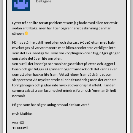
Deltagare
Lyfter tråden lite för att problemet som jag hade med bilen för ett år
sedan är tillbaka, men har lite noggrannare beskrivning den här
gången
När jag står helt still med bilen och ska gasa iväg på ettan med halv
mycket gas så varvar motorn men bilen accelererar verkligen inte
som det ska i vanliga fall, som om kopplingen vore dålig, några gånger
gnisslade det även lite om bilen.
Sen nu till det konstiga när man har gasat klart på ettan och lägger i
tvåan och ger ful gas så spinner höger framdäck och det känns även
som att bilen hackar lite fram. Vet att höger framdäck är det som
släpper först vid mycket effekt eller halt underlag men det var helt
torrt på vägen och jag har inte mycket över original effekt. Händer
samma sak på trean fast mycket mindre, fyran och femman är helt
normala.
Någon som har någon aning om vad det kan vara?
mvh Mathias
wrx -03
12 000mil