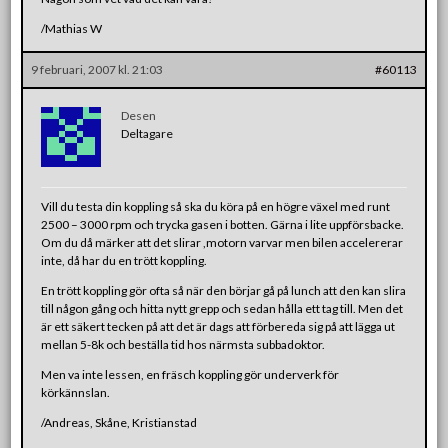
/Mathias W
9 februari, 2007 kl. 21:03
#60113
Desen
Deltagare
Vill du testa din koppling så ska du köra på en högre växel med runt
2500 – 3000 rpm och trycka gasen i botten. Gärna i lite uppförsbacke.
Om du då märker att det slirar ,motorn varvar men bilen accelererar
inte, då har du en trött koppling.
En trött koppling gör ofta så när den börjar gå på lunch att den kan slira
till någon gång och hitta nytt grepp och sedan hålla ett tag till. Men det
är ett säkert tecken på att det är dags att förbereda sig på att lägga ut
mellan 5-8k och beställa tid hos närmsta subbadoktor.
Men va inte lessen, en fräsch koppling gör underverk för
körkännslan.
/Andreas, Skåne, Kristianstad