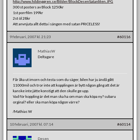
http://www.hildinggren.se/Bilder/BlockDesenSatanliten.JPG
300 st posters av Block 1250kr
1st porrfilm 199kr
2st öl 28kr
Att anvnjuta allt detta i sängen med satan PRICELESS!
9 februari, 2007 kl. 21:23
#60116
MathiasW
Deltagare
Får åka ut imorn och testa som du säger, bilen har ju ändå gått
11000mil och tror inte att kopplingen är bytt någon gång att det är
kanske inte jätte konstigt att den skulle ge upp.
Vad för koppling är det man ska ha om man ska köpa ny? subaru
orginal? eller ska man köpa någon värre?
/Mathias W
10 februari, 2007 kl. 07:14
#60114
Desen