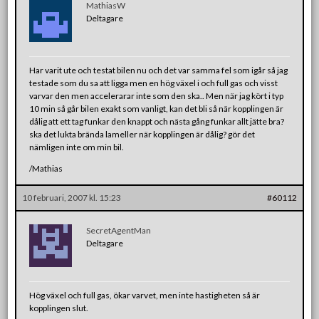
MathiasW
Deltagare
Har varit ute och testat bilen nu och det var samma fel som igår så jag
testade som du sa att ligga men en hög växel i och full gas och visst
varvar den men accelerarar inte som den ska.. Men när jag kört i typ
10 min så går bilen exakt som vanligt, kan det bli så när kopplingen är
dålig att ett tag funkar den knappt och nästa gång funkar allt jätte bra?
ska det lukta brända lameller när kopplingen är dålig? gör det
nämligen inte om min bil.
/Mathias
10 februari, 2007 kl. 15:23
#60112
SecretAgentMan
Deltagare
Hög växel och full gas, ökar varvet, men inte hastigheten så är
kopplingen slut.